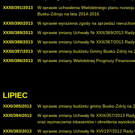
XXXII/391/2013
W sprawie uchwalenia Wieloletniego planu rozwoju
Busku-Zdroju na lata 2014-2016.
( uchylona uchw
XXXII/390/2013
W sprawie wyrażenia zgody na sprzedaż nierucho
XXXII/389/2013
W sprawie zmiany Uchwały Nr XXX/369/2013 Rady M
XXXII/388/2013
W sprawie zmiany Uchwały Nr XXX/367/2013 Rady Mi
XXXII/387/2013
W sprawie zmiany budżetu Gminy Busko-Zdrój na 
XXXII/386/2013
W sprawie zmiany Wieloletniej Prognozy Finansow
LIPIEC
XXXI/385/2013
W sprawie zmiany budżetu gminy Busko-Zdrój na 2
XXXI/384/2013
W sprawie zmiany Uchwały Nr XXIX/357/2013 Rady 
oraz wyznaczenia inkasentów i określenia wysokoś
XXXI/383/2013
W sprawie zmiany Uchwały Nr XVI/197/2012 Rady Mi