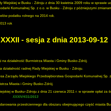
 Miejskiej w Busku - Zdroju z dnia 30 kwietnia 2009 roku w sprawie u
odarki Komunalnej Sp. z o.o. w Busku - Zdroju z późniejszymi zmianam
celów podatku rolnego na 2014 rok.
2013 rok
XXXII - sesja z dnia 2013-09-12
i na działalność Burmistrza Miasta i Gminy Busko-Zdrój.
 działalność radnej Rady Miejskiej w Busku - Zdroju.
esa Zarządu Miejskiego Przedsiębiorstwa Gospodarki Komunalnej Sp. z
istrza Miasta i Gminy Busko-Zdrój.
jskiej w Busku–Zdroju z dnia 21 czerwca 2011 r. w sprawie opłat za ś
 uchwałą
)
rowania przestrzennego dla obszaru obejmującego część miasta Busko-Z