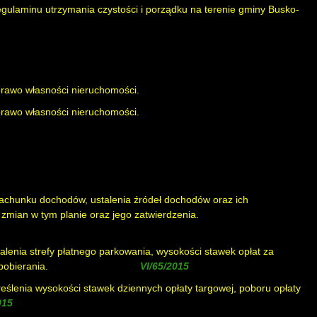
egulaminu utrzymania czystości i porządku na terenie gminy Busko-
 prawo własności nieruchomości.
 prawo własności nieruchomości.
achunku dochodów, ustalenia źródeł dochodów oraz ich
mian w tym planie oraz jego zatwierdzenia.
( uchylona uchwałą
alenia strefy płatnego parkowania, wysokości stawek opłat za
pobierania.
( uchylona uchwałą
)
eślenia wysokości stawek dziennych opłaty targowej, poboru opłaty
)