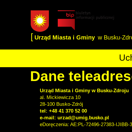
[
Urząd Miasta i Gminy
w Busku-Zdr
Uch
Dane teleadre
Urząd Miasta i Gminy w Busku-Zdroju
al. Mickiewicza 10
28-100 Busko-Zdrój
tel: +48 41 370 52 00
e-mail:
urzad@umig.busko.pl
eDoręczenia: AE:PL-72496-27383-IJIBB-