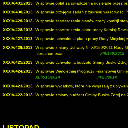
XXXIV/431/2013
W sprawie opłat za świadczenia udzielane przez p
XXXIV/430/2013
W sprawie przyjęcia zadań z zakresu właściwości P
XXXIV/429/2013
W sprawie zatwierdzenia planów pracy komisji stał
XXXIV/428/2013
W sprawie zatwierdzenia planu pracy Komisji Rewiz
XXXIV/427/2013
W sprawie uchwalenia planu pracy Rady Miejskiej 
XXXIV/426/2013
W sprawie zmiany Uchwały Nr XI/150/2011 Rady Mie
nieruchomości.
( uchylona uchwałą
)
XXXIV/425/2013
W sprawie uchwalenia budżetu Gminy Busko-Zdrój 
XXXIV/424/2013
W sprawie Wieloletniej Prognozy Finansowej Gminy
, uchylona uchwałą
)
XXXIV/423/2013
W sprawie wydatków, które nie wygasają z upływe
XXXIV/422/2013
W sprawie zmiany budżetu Gminy Busko-Zdrój na 
LISTOPAD