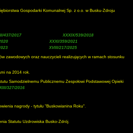
siębiorstwa Gospodarki Komunalnej Sp. z o.o. w Busku-Zdroju
, zmieniona uchwałą
, zmieniona
, zmieniona uchwałą
, zmieniona uchwałą
, zmieniona uchwałą
)
w zawodowych oraz nauczycieli realizujących w ramach stosunku
mi na 2014 rok.
tatutu Samodzielnemu Publicznemu Zespołowi Podstawowej Opieki
)
wienia nagrody - tytułu "Buskowianina Roku".
( uchylona uchwałą
enia Statutu Uzdrowiska Busko-Zdrój.
( zmieniona uchwałą