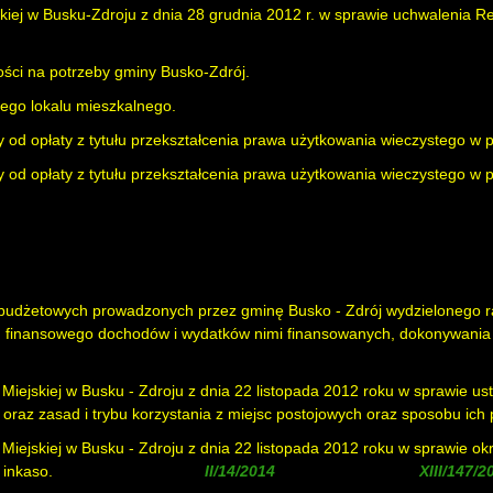
iej w Busku-Zdroju z dnia 28 grudnia 2012 r. w sprawie uchwalenia R
ści na potrzeby gminy Busko-Zdrój.
ego lokalu mieszkalnego.
y od opłaty z tytułu przekształcenia prawa użytkowania wieczystego w
y od opłaty z tytułu przekształcenia prawa użytkowania wieczystego w
budżetowych prowadzonych przez gminę Busko - Zdrój wydzielonego r
u finansowego dochodów i wydatków nimi finansowanych, dokonywania z
ejskiej w Busku - Zdroju z dnia 22 listopada 2012 roku w sprawie ust
raz zasad i trybu korzystania z miejsc postojowych oraz sposobu ich 
ejskiej w Busku - Zdroju z dnia 22 listopada 2012 roku w sprawie okr
 inkaso.
( zmieniona uchwałą
, uchylona uchwałą