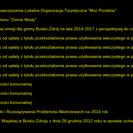
warzyszenia Lokalna Organizacja Turystyczna "Moc Ponidzia".
( zmien
erenu "Zimne Wody".
ej emisji dla gminy Busko-Zdrój na lata 2014-2017 z perspektywą do r
y od opłaty z tytułu przekształcenia prawa użytkowania wieczystego w
y od opłaty z tytułu przekształcenia prawa użytkowania wieczystego w
y od opłaty z tytułu przekształcenia prawa użytkowania wieczystego w
y od opłaty z tytułu przekształcenia prawa użytkowania wieczystego w
y od opłaty z tytułu przekształcenia prawa użytkowania wieczystego w
mości komunalnej.
mości komunalnej.
mości komunalnej.
yki i Rozwiązywania Problemów Alkoholowych na 2014 rok.
( zmieniona
Miejskiej w Busku-Zdroju z dnia 28 grudnia 2012 roku w sprawie uchw