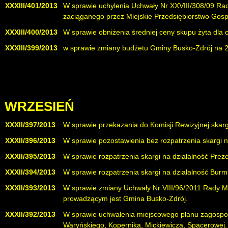
XXXIII/401/2013
W sprawie uchylenia Uchwały Nr XXVIII/308/09 Rady
zaciąganego przez Miejskie Przedsiębiorstwo Gosp
XXXIII/400/2013
W sprawie obniżenia średniej ceny skupu żyta dla 
XXXIII/399/2013
w sprawie zmiany budżetu Gminy Busko-Zdrój na 
WRZESIEŃ
XXXII/397/2013
W sprawie przekazania do Komisji Rewizyjnej skarg
XXXII/396/2013
W sprawie pozostawienia bez rozpatrzenia skargi na
XXXII/395/2013
W sprawie rozpatrzenia skargi na działalność Prez
XXXII/394/2013
W sprawie rozpatrzenia skargi na działalność Burm
XXXII/393/2013
W sprawie zmiany Uchwały Nr VIII/96/2011 Rady Mie
prowadzącym jest Gmina Busko-Zdrój.
( uchylona
XXXII/392/2013
W sprawie uchwalenia miejscowego planu zagospoda
Waryńskiego, Kopernika, Mickiewicza, Spacerowej.