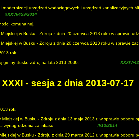
 i modernizacji urządzeń wodociągowych i urządzeń kanalizacyjnych Mi
ałą
)
mości komunalnej.
iejskiej w Busku - Zdroju z dnia 20 czerwca 2013 roku w sprawie udz
ejskiej w Busku - Zdroju z dnia 20 czerwca 2013 roku w sprawie zac
2013 rok.
ej gminy Busko-Zdrój na lata 2013-2030.
( uchylona uchwałą
XXXI - sesja z dnia 2013-07-17
013 rok.
Miejskiej w Busku - Zdroju z dnia 13 maja 2013 r. w sprawie poboru
ci wynagrodzenia za inkaso.
( zmieniona uchwałą
, uchylon
ejskiej w Busku - Zdroju z dnia 29 marca 2012 r. w sprawie poboru p