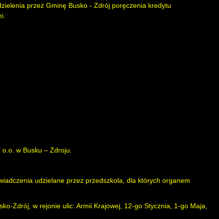
dzielenia przez Gminę Busko - Zdrój poręczenia kredytu
i.
 o.o. w Busku – Zdroju.
wiadczenia udzielane przez przedszkola, dla których organem
drój, w rejonie ulic: Armii Krajowej, 12-go Stycznia, 1-go Maja,