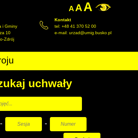
A
A
A
Kontakt
a i Gminy
tel: +48 41 370 52 00
cza 10
e-mail:
urzad@umig.busko.pl
o-Zdrój
roju
ukaj uchwały
-
-