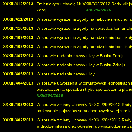
XXXIII/412/2013
Zmieniająca uchwałę Nr XXIII/305/2012 Rady Miejsk
Zdrój.
( uchylona uchwałą
)
XXXIII/411/2013
W sprawie wyrażenia zgody na nabycie nieruchomo
XXXIII/410/2013
W sprawie wyrażenia zgody na sprzedaż komunaln
XXXIII/409/2013
W sprawie wyrażenia zgody na udzielenie bonifikat
XXXIII/408/2013
W sprawie wyrażenia zgody na udzielenie bonifikat
XXXIII/407/2013
W sprawie nadania nazwy ulicy w Busku Zdroju.
XXXIII/406/2013
W sprawie nadania nazwy ulicy w Busku-Zdroju.
XXXIII/405/2013
W sprawie nadania nazwy ulicy.
XXXIII/404/2013
W sprawie utworzenia w oświatowych jednostkach 
przeznaczenia, sposobu i trybu sporządzania plan
)
XXXIII/403/2013
W sprawie zmiany Uchwały Nr XXII/299/2012 Rady Mi
parkowanie pojazdów samochodowych w tej strefie o
XXXIII/402/2013
W sprawie zmiany Uchwały Nr XXII/284/2012 Rady Mi
w drodze inkasa oraz określenia wynagrodzenia za