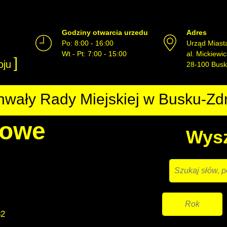
Godziny otwarcia urzedu
Adres
Po: 8:00 - 16:00
Urząd Miast
Wt - Pt: 7:00 - 15:00
al. Mickiewi
]
oju
28-100 Busk
wały Rady Miejskiej w Busku-Zd
sowe
Wysz
32