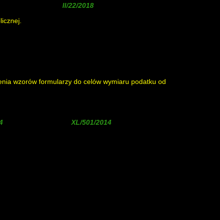
( uchylona uchwałą
)
icznej.
lenia wzorów formularzy do celów wymiaru podatku od
, zmieniona uchwałą
, zmieniona uchwałą