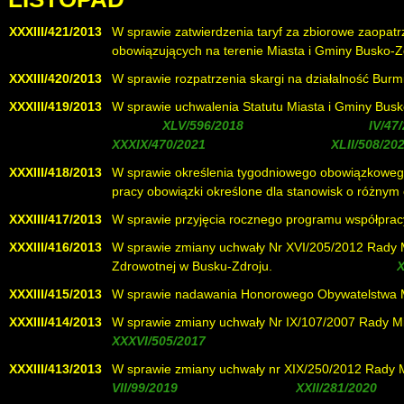
XXXIII/421/2013
W sprawie zatwierdzenia taryf za zbiorowe zaopat
obowiązujących na terenie Miasta i Gminy Busko-Z
XXXIII/420/2013
W sprawie rozpatrzenia skargi na działalność Burm
XXXIII/419/2013
W sprawie uchwalenia Statutu Miasta i Gminy Busk
uchwałą
, zmieniona uchwałą
, zmieniona uchwałą
XXXIII/418/2013
W sprawie określenia tygodniowego obowiązkowego
pracy obowiązki określone dla stanowisk o różny
XXXIII/417/2013
W sprawie przyjęcia rocznego programu współprac
XXXIII/416/2013
W sprawie zmiany uchwały Nr XVI/205/2012 Rady M
Zdrowotnej w Busku-Zdroju.
( zmieniona uchwałą
XXXIII/415/2013
W sprawie nadawania Honorowego Obywatelstwa Mi
XXXIII/414/2013
W sprawie zmiany uchwały Nr IX/107/2007 Rady Miej
)
XXXIII/413/2013
W sprawie zmiany uchwały nr XIX/250/2012 Rady Mi
, uchylona uchwałą
)