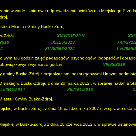
rzenie w wodę i zbiorowe odprowadzanie ścieków dla Miejskiego Przed
drój.
istrza Miasta i Gminy Busko-Zdrój.
o-Zdrój.
( zmieniona uchwałą
, zmieniona uchwałą
, zmieniona uchwałą
, zmieniona uchwałą
, zmieniona uchwałą
, zmieniona uchwałą
 wymiaru godzin zajęć pedagogów, psychologów, logopedów i doradcó
m obowiązkowym wymiarze godzin.
( uchylona uchwałą
)
y gminy Busko-Zdrój z organizacjami pozarządowymi i innymi podmiota
iejskiej w Busku-Zdroju z dnia 29 marca 2012r. w sprawie nadania S
, zmieniona uchwałą
, uchylona uchwałą
asta i Gminy Busko-Zdrój.
skiej w Busku-Zdroju z dnia 18 października 2007 r. w sprawie ustano
ejskiej w Busku-Zdroju z dnia 28 czerwca 2012 r. w sprawie ustanowi