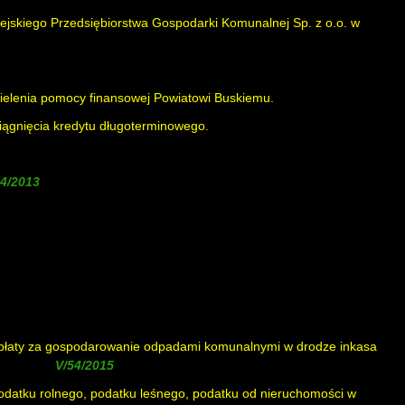
ejskiego Przedsiębiorstwa Gospodarki Komunalnej Sp. z o.o. w
ielenia pomocy finansowej Powiatowi Buskiemu.
iągnięcia kredytu długoterminowego.
)
 opłaty za gospodarowanie odpadami komunalnymi w drodze inkasa
a uchwałą
)
odatku rolnego, podatku leśnego, podatku od nieruchomości w