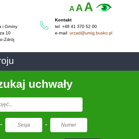
A
A
A
Kontakt
a i Gminy
tel: +48 41 370 52 00
cza 10
e-mail:
urzad@umig.busko.pl
o-Zdrój
roju
ukaj uchwały
-
-