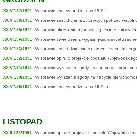
XXIV/137/1991
W sprawie zmiany budżetu na 1991r.
XXIV/136/1991
W sprawie zaspokojenia zbiorowych potrzeb wspólno
XXIV/135/1991
W sprawie określenia trybu zaciągnięcia opinii wyb
XXIV/134/1991
W sprawie stwierdzenia wygaśnięcia mandatu radne
XXIV/133/1991
W sprawie zasad działania niektórych jednostek org
XXIV/132/1991
W sprawie opinii o projekcie podziału Wojewódzkiego
XXIV/131/1991
W sprawie wyrażenia zgody na sprzedaż nieruchomo
XXIV/130/1991
W sprawie wyrażenia zgody na nabycie nieruchomoś
XXIV/129/1991
W sprawie zmiany budżetu na 1991 rok.
LISTOPAD
XXIII/128/1991
W sprawie opinii o projekcie podziału Wojewódzkieg