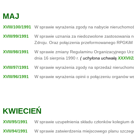
MAJ
XVIII/100/1991
W sprawie wyrażenia zgody na nabycie nieruchomoś
XVIII/99/1991
W sprawie uznania za niedozwolone zastosowania no
Zdroju. Oraz połączenia przeformowanego RPGKiM 
XVIII/98/1991
W sprawie zmiany Regulaminu Organizacyjnego Urzę
dnia 16 sierpnia 1990 r.
( uchylona uchwałą
XVIII/97/1991
W sprawie wyrażenia zgody na sprzedaż nieruchom
XVIII/96/1991
W sprawie wyrażenia opinii o połączeniu organów ws
KWIECIEŃ
XVII/95/1991
W sprawie uzupełnienia składu członków kolegium 
XVII/94/1991
W sprawie zatwierdzenia miejscowego planu szczeg