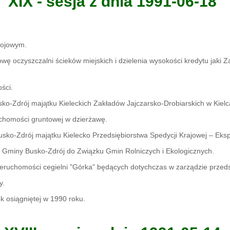
XIX - sesja z dnia 1991-06-18
rojowym.
 oczyszczalni ścieków miejskich i dzielenia wysokości kredytu jaki Z
ści.
ko-Zdrój majątku Kieleckich Zakładów Jajczarsko-Drobiarskich w Kiel
chomości gruntowej w dzierżawę.
sko-Zdrój majątku Kielecko Przedsiębiorstwa Spedycji Krajowej – Ek
a Gminy Busko-Zdrój do Związku Gmin Rolniczych i Ekologicznych.
eruchomości cegielni "Górka" będących dotychczas w zarządzie przedsi
y.
 osiągniętej w 1990 roku.