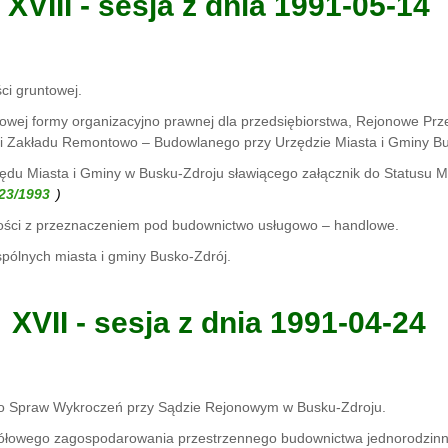
XVIII - sesja z dnia 1991-05-14
ci gruntowej.
wej formy organizacyjno prawnej dla przedsiębiorstwa, Rejonowe Prz
i Zakładu Remontowo – Budowlanego przy Urzędzie Miasta i Gminy Bu
du Miasta i Gminy w Busku-Zdroju sławiącego załącznik do Statusu M
)
ości z przeznaczeniem pod budownictwo usługowo – handlowe.
pólnych miasta i gminy Busko-Zdrój.
XVII - sesja z dnia 1991-04-24
do Spraw Wykroczeń przy Sądzie Rejonowym w Busku-Zdroju.
ółowego zagospodarowania przestrzennego budownictwa jednorodzinne