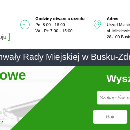
Godziny otwarcia urzedu
Adres
Po: 8:00 - 16:00
Urząd Miast
Wt - Pt: 7:00 - 15:00
al. Mickiewi
]
oju
28-100 Busk
wały Rady Miejskiej w Busku-Zd
sowe
Wysz
32