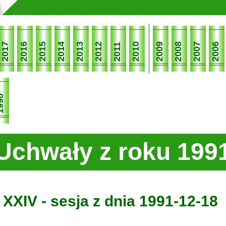
2017
2016
2015
2014
2013
2012
2010
2009
2008
2007
2006
2011
90
Uchwały z roku 199
XXIV - sesja z dnia 1991-12-18