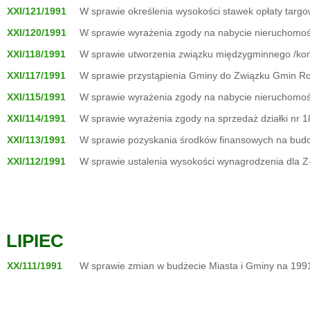
XXI/121/1991
W sprawie określenia wysokości stawek opłaty targo
XXI/120/1991
W sprawie wyrażenia zgody na nabycie nieruchomoś
XXI/118/1991
W sprawie utworzenia związku międzygminnego /ko
XXI/117/1991
W sprawie przystąpienia Gminy do Związku Gmin Ro
XXI/115/1991
W sprawie wyrażenia zgody na nabycie nieruchomoś
XXI/114/1991
W sprawie wyrażenia zgody na sprzedaż działki nr 1
XXI/113/1991
W sprawie pozyskania środków finansowych na budowę
XXI/112/1991
W sprawie ustalenia wysokości wynagrodzenia dla Z-
LIPIEC
XX/111/1991
W sprawie zmian w budżecie Miasta i Gminy na 1991