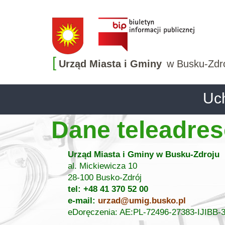
[
Urząd Miasta i Gminy
w Busku-Zdr
Uch
Dane teleadre
Urząd Miasta i Gminy w Busku-Zdroju
al. Mickiewicza 10
28-100 Busko-Zdrój
tel: +48 41 370 52 00
e-mail:
urzad@umig.busko.pl
eDoręczenia: AE:PL-72496-27383-IJIBB-