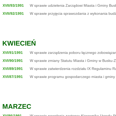
XVII/93/1991
W sprawie udzielenia Zarządowi Miasta i Gminy Busk
XVII/92/1991
W sprawie przyjęcia sprawozdania z wykonania budż
KWIECIEŃ
XVI/91/1991
W sprawie zarządzenia poboru łącznego zobowiązani
XVI/90/1991
W sprawie zmiany Statutu Miasta i Gminy w Busku-Z
XVI/89/1991
W sprawie zatwierdzenia rozdziału IX Regulaminu Ra
XVI/87/1991
W sprawie programu gospodarczego miasta i gminy 
MARZEC
XV/86/1991
W sprawie powołania zastępcy Kierownika Urzędu S