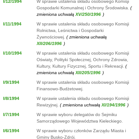
I/12/1994
W sprawie ustalenia składu osobowego Komisji
Gospodarki Komunalnej i Ochrony Środowiska.
(
zmieniona uchwałą
)
I/11/1994
W sprawie ustalenia składu osobowego Komisji
Rolnictwa, Leśnictwa i Gospodarki
Żywnościowej.
( zmieniona uchwałą
)
I/10/1994
W sprawie ustalenia składu osobowego Komisji
Oświaty, Polityki Społecznej, Ochrony Zdrowia,
Kultury, Kultury Fizycznej, Sportu i Rekreacji.
(
zmieniona uchwałą
)
I/9/1994
W sprawie ustalenia składu osobowego Komisji
Finansowo-Budżetowej.
I/8/1994
W sprawie ustalenia składu osobowego Komisji
Rewizyjnej.
( zmieniona uchwałą
)
I/7/1994
W sprawie wyboru delegatów do Sejmiku
Samorządowego Województwa Kieleckiego.
I/6/1994
W sprawie wyboru członków Zarządu Miasta i
Gminy Busko-Zdrój.