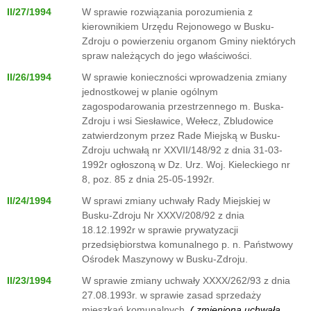
II/27/1994
W sprawie rozwiązania porozumienia z
kierownikiem Urzędu Rejonowego w Busku-
Zdroju o powierzeniu organom Gminy niektórych
spraw należących do jego właściwości.
II/26/1994
W sprawie konieczności wprowadzenia zmiany
jednostkowej w planie ogólnym
zagospodarowania przestrzennego m. Buska-
Zdroju i wsi Siesławice, Wełecz, Zbludowice
zatwierdzonym przez Rade Miejską w Busku-
Zdroju uchwałą nr XXVII/148/92 z dnia 31-03-
1992r ogłoszoną w Dz. Urz. Woj. Kieleckiego nr
8, poz. 85 z dnia 25-05-1992r.
II/24/1994
W sprawi zmiany uchwały Rady Miejskiej w
Busku-Zdroju Nr XXXV/208/92 z dnia
18.12.1992r w sprawie prywatyzacji
przedsiębiorstwa komunalnego p. n. Państwowy
Ośrodek Maszynowy w Busku-Zdroju.
II/23/1994
W sprawie zmiany uchwały XXXX/262/93 z dnia
27.08.1993r. w sprawie zasad sprzedaży
mieszkań komunalnych.
( zmieniona uchwałą