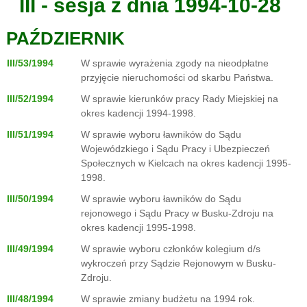
III - sesja z dnia 1994-10-28
PAŹDZIERNIK
III/53/1994
W sprawie wyrażenia zgody na nieodpłatne
przyjęcie nieruchomości od skarbu Państwa.
III/52/1994
W sprawie kierunków pracy Rady Miejskiej na
okres kadencji 1994-1998.
III/51/1994
W sprawie wyboru ławników do Sądu
Wojewódzkiego i Sądu Pracy i Ubezpieczeń
Społecznych w Kielcach na okres kadencji 1995-
1998.
III/50/1994
W sprawie wyboru ławników do Sądu
rejonowego i Sądu Pracy w Busku-Zdroju na
okres kadencji 1995-1998.
III/49/1994
W sprawie wyboru członków kolegium d/s
wykroczeń przy Sądzie Rejonowym w Busku-
Zdroju.
III/48/1994
W sprawie zmiany budżetu na 1994 rok.