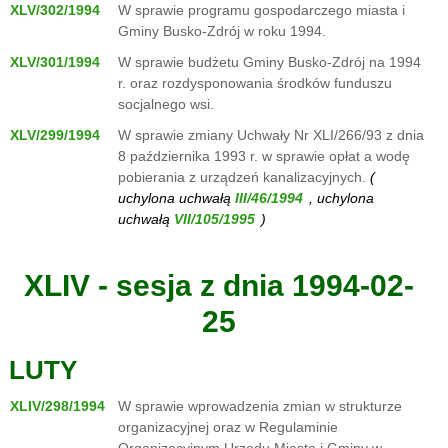
XLV/302/1994
W sprawie programu gospodarczego miasta i
Gminy Busko-Zdrój w roku 1994.
XLV/301/1994
W sprawie budżetu Gminy Busko-Zdrój na 1994
r. oraz rozdysponowania środków funduszu
socjalnego wsi.
XLV/299/1994
W sprawie zmiany Uchwały Nr XLI/266/93 z dnia
8 października 1993 r. w sprawie opłat a wodę
pobierania z urządzeń kanalizacyjnych.
(
uchylona uchwałą
, uchylona
uchwałą
)
XLIV - sesja z dnia 1994-02-
25
LUTY
XLIV/298/1994
W sprawie wprowadzenia zmian w strukturze
organizacyjnej oraz w Regulaminie