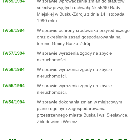
IV/59/1994
W sprawie wprowadzenia zmian do statutów
sołectw przyjętych uchwałą Nr 55/90 Rady
Miejskiej w Busku-Zdroju z dnia 14 listopada
1990 roku.
IV/58/1994
W sprawie ochrony środowiska przyrodniczego
oraz określenia zasad gospodarowania na
terenie Gminy Busko-Zdrój.
IV/57/1994
W sprawie wyrażenia zgody na zbycie
nieruchomości.
IV/56/1994
W sprawie wyrażenia zgody na zbycie
nieruchomości.
IV/55/1994
W sprawie wyrażenia zgody na zbycie
nieruchomości.
IV/54/1994
W sprawie dokonania zmian w miejscowym
planie ogólnym zagospodarowania
przestrzennego miasta Buska i wsi Siesławice,
Zbludowice i Wełecz.