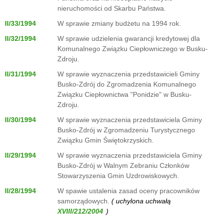
nieruchomości od Skarbu Państwa.
II/33/1994
W sprawie zmiany budżetu na 1994 rok.
II/32/1994
W sprawie udzielenia gwarancji kredytowej dla
Komunalnego Związku Ciepłowniczego w Busku-
Zdroju.
II/31/1994
W sprawie wyznaczenia przedstawicieli Gminy
Busko-Zdrój do Zgromadzenia Komunalnego
Związku Ciepłownictwa "Ponidzie" w Busku-
Zdroju.
II/30/1994
W sprawie wyznaczenia przedstawiciela Gminy
Busko-Zdrój w Zgromadzeniu Turystycznego
Związku Gmin Świętokrzyskich.
II/29/1994
W sprawie wyznaczenia przedstawiciela Gminy
Busko-Zdrój w Walnym Zebraniu Członków
Stowarzyszenia Gmin Uzdrowiskowych.
II/28/1994
W spawie ustalenia zasad oceny pracowników
samorządowych.
( uchylona uchwałą
)