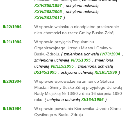
, uchylona uchwałą
, uchylona uchwałą
)
II/22/1994
W sprawie wniosku o nieodpłatne przekazanie
nieruchomości na rzecz Gminy Busko-Zdrój.
II/21/1994
W sprawie przyjęcia Regulaminu
Organizacyjnego Urzędu Miasta i Gminy w
Busku-Zdroju.
( zmieniona uchwałą
,
zmieniona uchwałą
, zmieniona
uchwałą
, zmieniona uchwałą
, uchylona uchwałą
)
II/20/1994
W sprawie wprowadzenia zmian do Statusu
Miasta i Gminy Busko-Zdrój przyjętego Uchwałą
Rady Miejskiej Nr 13/90 z dnia 16 sierpnia 1990
roku.
( uchylona uchwałą
)
II/19/1994
W sprawie powołania Kierownika Urzędu Stanu
Cywilnego w Busku-Zdroju.