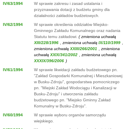
IV/63/1994
W sprawie zakresu i zasad ustalania i
przyznawania dotacji z budżetu gminy dla
działalności zakładów budżetowych.
IV/62/1994
W sprawie określenia oddziałów Miejsko-
Gminnego Zakładu Komunalnego oraz nadania
Statutu temu zakładowi.
( zmieniona uchwałą
, zmieniona uchwałą
,
zmieniona uchwałą
, zmieniona
uchwałą
, zmieniona uchwałą
)
IV/61/1994
W sprawie likwidacji zakładu budżetowego pn.
"Zakład Gospodarki Komunalnej i Mieszkaniowej
w Busku-Zdroju", gospodarstwa pomocniczego
pn. "Miejski Zakład Wodociągu i Kanalizacji w
Busku-Zdroju" i utworzenia zakładu
budżetowego pn. "Miejsko Gminny Zakład
Komunalny w Busku-Zdroju".
IV/60/1994
W sprawie wyboru organów samorządu
wiejskiego.