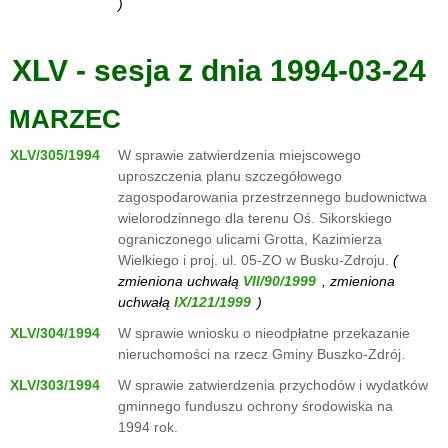
)
XLV - sesja z dnia 1994-03-24
MARZEC
XLV/305/1994
W sprawie zatwierdzenia miejscowego
uproszczenia planu szczegółowego
zagospodarowania przestrzennego budownictwa
wielorodzinnego dla terenu Oś. Sikorskiego
ograniczonego ulicami Grotta, Kazimierza
Wielkiego i proj. ul. 05-ZO w Busku-Zdroju.
(
zmieniona uchwałą
, zmieniona
uchwałą
)
XLV/304/1994
W sprawie wniosku o nieodpłatne przekazanie
nieruchomości na rzecz Gminy Buszko-Zdrój.
XLV/303/1994
W sprawie zatwierdzenia przychodów i wydatków
gminnego funduszu ochrony środowiska na
1994 rok.