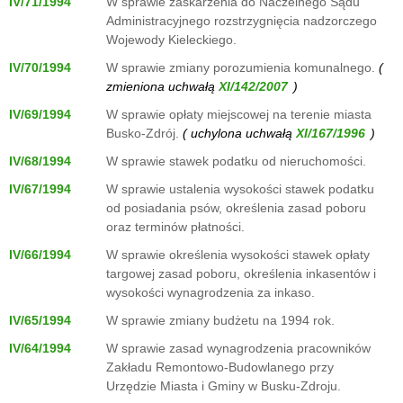
IV/71/1994
W sprawie zaskarżenia do Naczelnego Sądu
Administracyjnego rozstrzygnięcia nadzorczego
Wojewody Kieleckiego.
IV/70/1994
W sprawie zmiany porozumienia komunalnego.
(
zmieniona uchwałą
)
IV/69/1994
W sprawie opłaty miejscowej na terenie miasta
Busko-Zdrój.
( uchylona uchwałą
)
IV/68/1994
W sprawie stawek podatku od nieruchomości.
IV/67/1994
W sprawie ustalenia wysokości stawek podatku
od posiadania psów, określenia zasad poboru
oraz terminów płatności.
IV/66/1994
W sprawie określenia wysokości stawek opłaty
targowej zasad poboru, określenia inkasentów i
wysokości wynagrodzenia za inkaso.
IV/65/1994
W sprawie zmiany budżetu na 1994 rok.
IV/64/1994
W sprawie zasad wynagrodzenia pracowników
Zakładu Remontowo-Budowlanego przy
Urzędzie Miasta i Gminy w Busku-Zdroju.