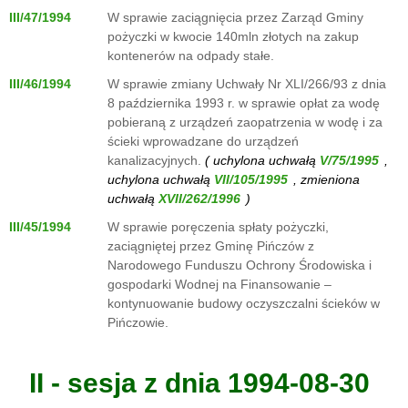
III/47/1994
W sprawie zaciągnięcia przez Zarząd Gminy
pożyczki w kwocie 140mln złotych na zakup
kontenerów na odpady stałe.
III/46/1994
W sprawie zmiany Uchwały Nr XLI/266/93 z dnia
8 października 1993 r. w sprawie opłat za wodę
pobieraną z urządzeń zaopatrzenia w wodę i za
ścieki wprowadzane do urządzeń
kanalizacyjnych.
( uchylona uchwałą
,
uchylona uchwałą
, zmieniona
uchwałą
)
III/45/1994
W sprawie poręczenia spłaty pożyczki,
zaciągniętej przez Gminę Pińczów z
Narodowego Funduszu Ochrony Środowiska i
gospodarki Wodnej na Finansowanie –
kontynuowanie budowy oczyszczalni ścieków w
Pińczowie.
II - sesja z dnia 1994-08-30