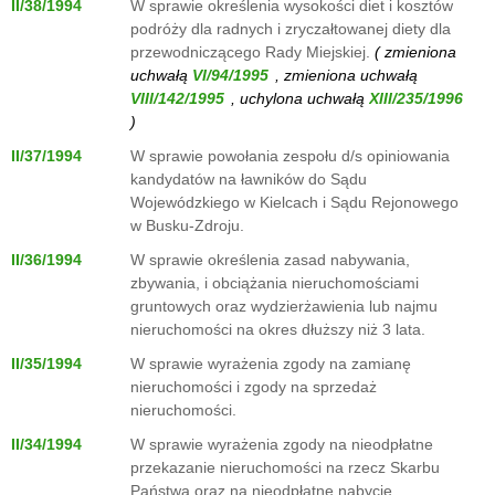
II/38/1994
W sprawie określenia wysokości diet i kosztów
podróży dla radnych i zryczałtowanej diety dla
przewodniczącego Rady Miejskiej.
( zmieniona
uchwałą
, zmieniona uchwałą
, uchylona uchwałą
)
II/37/1994
W sprawie powołania zespołu d/s opiniowania
kandydatów na ławników do Sądu
Wojewódzkiego w Kielcach i Sądu Rejonowego
w Busku-Zdroju.
II/36/1994
W sprawie określenia zasad nabywania,
zbywania, i obciążania nieruchomościami
gruntowych oraz wydzierżawienia lub najmu
nieruchomości na okres dłuższy niż 3 lata.
II/35/1994
W sprawie wyrażenia zgody na zamianę
nieruchomości i zgody na sprzedaż
nieruchomości.
II/34/1994
W sprawie wyrażenia zgody na nieodpłatne
przekazanie nieruchomości na rzecz Skarbu
Państwa oraz na nieodpłatne nabycie