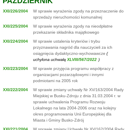
PAŹDZIERNIK
XXI/226/2004
W sprawie wyrażenia zgody na przeznaczenie do
sprzedaży nieruchomości komunalnej
XXI/225/2004
W sprawie wyrażenia zgody na nieodpłatne
przekazanie składnika majątkowego
XXI/224/2004
W sprawie ustalenia kryteriów i trybu
przyznawania nagród dla nauczycieli za ich
osiągnięcia dydaktyczno-wychowawcze
(
uchylona uchwałą
)
XXI/223/2004
W sprawie przyjęcia programu współpracy z
organizacjami pozarządowymi i innymi
podmiotami na 2005 rok
XXI/222/2004
W sprawie zmiany uchwały Nr XV/163/2004 Rady
Miejskiej w Busku-Zdroju z dnia 31.03.2004 r. w
sprawie uchwalenia Programu Rozwoju
Lokalnego na lata 2004-2006 oraz na kolejny
okres programowania Unii Europejskiej dla
Miasta i Gminy Busko-Zdrój
XXI/221/2004
W sprawie zmiany Uchwały Nr XV/162/2004 Rady