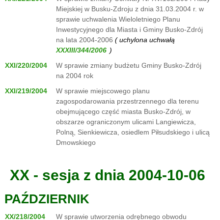
Miejskiej w Busku-Zdroju z dnia 31.03.2004 r. w
sprawie uchwalenia Wieloletniego Planu
Inwestycyjnego dla Miasta i Gminy Busko-Zdrój
na lata 2004-2006
( uchylona uchwałą
)
XXI/220/2004
W sprawie zmiany budżetu Gminy Busko-Zdrój
na 2004 rok
XXI/219/2004
W sprawie miejscowego planu
zagospodarowania przestrzennego dla terenu
obejmującego część miasta Busko-Zdrój, w
obszarze ograniczonym ulicami Langiewicza,
Polną, Sienkiewicza, osiedlem Piłsudskiego i ulicą
Dmowskiego
XX - sesja z dnia 2004-10-06
PAŹDZIERNIK
XX/218/2004
W sprawie utworzenia odrębnego obwodu