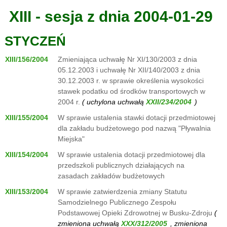
XIII - sesja z dnia 2004-01-29
STYCZEŃ
XIII/156/2004
Zmieniająca uchwałę Nr XI/130/2003 z dnia
05.12.2003 i uchwałę Nr XII/140/2003 z dnia
30.12.2003 r. w sprawie określenia wysokości
stawek podatku od środków transportowych w
2004 r.
( uchylona uchwałą
)
XIII/155/2004
W sprawie ustalenia stawki dotacji przedmiotowej
dla zakładu budżetowego pod nazwą "Pływalnia
Miejska"
XIII/154/2004
W sprawie ustalenia dotacji przedmiotowej dla
przedszkoli publicznych działających na
zasadach zakładów budżetowych
XIII/153/2004
W sprawie zatwierdzenia zmiany Statutu
Samodzielnego Publicznego Zespołu
Podstawowej Opieki Zdrowotnej w Busku-Zdroju
(
zmieniona uchwałą
, zmieniona