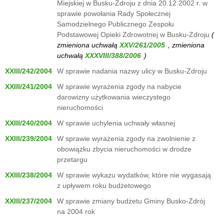
Miejskiej w Busku-Zdroju z dnia 20.12.2002 r. w
sprawie powołania Rady Społecznej
Samodzielnego Publicznego Zespołu
Podstawowej Opieki Zdrowotnej w Busku-Zdroju
(
zmieniona uchwałą
, zmieniona
uchwałą
)
XXIII/242/2004
W sprawie nadania nazwy ulicy w Busku-Zdroju
XXIII/241/2004
W sprawie wyrażenia zgody na nabycie
darowizny użytkowania wieczystego
nieruchomości
XXIII/240/2004
W sprawie uchylenia uchwały własnej
XXIII/239/2004
W sprawie wyrażenia zgody na zwolnienie z
obowiązku zbycia nieruchomości w drodze
przetargu
XXIII/238/2004
W sprawie wykazu wydatków, które nie wygasają
z upływem roku budżetowego
XXIII/237/2004
W sprawie zmiany budżetu Gminy Busko-Zdrój
na 2004 rok