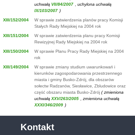
uchwałą
, uchylona uchwałą
)
XIII/152/2004
W sprawie zatwierdzenia planów pracy Komisji
Stałych Rady Miejskiej na 2004 rok
XIII/151/2004
W sprawie zatwierdzenia planu pracy Komisji
Rewizyjnej Rady Miejskiej na 2004 rok
XIII/150/2004
W sprawie Planu Pracy Rady Miejskiej na 2004
rok
XIII/149/2004
W sprawie zmiany studium uwarunkowań i
kierunków zagospodarowania przestrzennego
miasta i gminy Busko-Zdrój, dla obszarów
sołectw Radzanów, Siesławice, Zbludowice oraz
część obszaru miasta Busko-Zdrój
( zmieniona
uchwałą
, zmieniona uchwałą
)
Kontakt