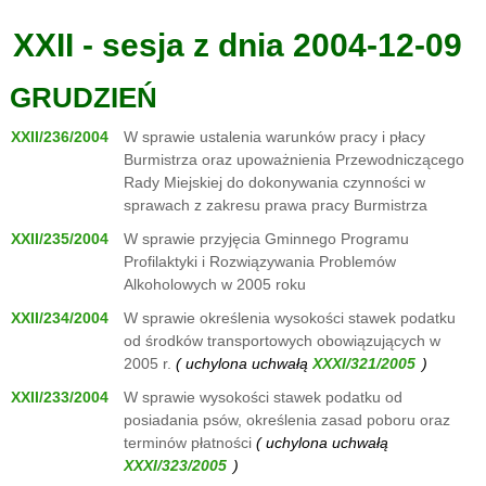
XXII - sesja z dnia 2004-12-09
GRUDZIEŃ
XXII/236/2004
W sprawie ustalenia warunków pracy i płacy
Burmistrza oraz upoważnienia Przewodniczącego
Rady Miejskiej do dokonywania czynności w
sprawach z zakresu prawa pracy Burmistrza
XXII/235/2004
W sprawie przyjęcia Gminnego Programu
Profilaktyki i Rozwiązywania Problemów
Alkoholowych w 2005 roku
XXII/234/2004
W sprawie określenia wysokości stawek podatku
od środków transportowych obowiązujących w
2005 r.
( uchylona uchwałą
)
XXII/233/2004
W sprawie wysokości stawek podatku od
posiadania psów, określenia zasad poboru oraz
terminów płatności
( uchylona uchwałą
)