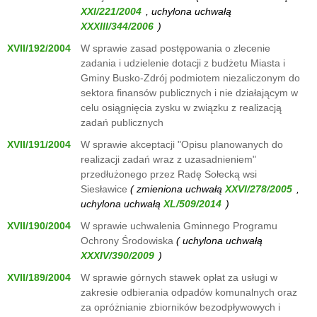
, uchylona uchwałą
)
XVII/192/2004
W sprawie zasad postępowania o zlecenie
zadania i udzielenie dotacji z budżetu Miasta i
Gminy Busko-Zdrój podmiotem niezaliczonym do
sektora finansów publicznych i nie działającym w
celu osiągnięcia zysku w związku z realizacją
zadań publicznych
XVII/191/2004
W sprawie akceptacji "Opisu planowanych do
realizacji zadań wraz z uzasadnieniem"
przedłużonego przez Radę Sołecką wsi
Siesławice
( zmieniona uchwałą
,
uchylona uchwałą
)
XVII/190/2004
W sprawie uchwalenia Gminnego Programu
Ochrony Środowiska
( uchylona uchwałą
)
XVII/189/2004
W sprawie górnych stawek opłat za usługi w
zakresie odbierania odpadów komunalnych oraz
za opróżnianie zbiorników bezodpływowych i