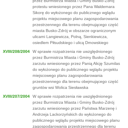
przez Burmistrza Miasta i Gminy Busko-Zdrój
protestu wniesionego przez Pana Waldemara
Sikorę do wyłożonego do publicznego wglądu
projektu miejscowego planu zagospodarowania
przestrzennego dla terenu obejmującego część
miasta Busko-Zdrój w obszarze ograniczonym
ulicami Langiewicza, Polną, Sienkiewicza,
osiedlem Piłsudskiego i ulicą Dmowskiego
XVIII/208/2004
W sprawie rozpatrzenia nie uwzględnionego
przez Burmistrza Miasta i Gminy Busko-Zdrój
zarzutu wniesionego przez Panią Alicję Szumilas
do wyłożonego do publicznego wglądu projektu
miejscowego planu zagospodarowania
przestrzennego dla terenu obejmującego część
gruntów wsi Wolica Siesławska
XVIII/207/2004
W sprawie rozpatrzenia nie uwzględnionego
przez Burmistrza Miasta i Gminy Busko-Zdrój
zarzutu wniesionego przez Państwa Marzenę i
Andrzeja Lackorzyńskich do wyłożonego do
publicznego wglądu projektu miejscowego planu
zagospodarowania przestrzennego dla terenu