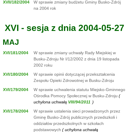
XVII/182/2004
W sprawie zmiany budżetu Gminy Busko-Zdrój
na 2004 rok
XVI - sesja z dnia 2004-05-27
MAJ
XVI/181/2004
W sprawie zmiany uchwały Rady Miejskiej w
Busku-Zdroju Nr I/12/2002 z dnia 19 listopada
2002 roku
XVI/180/2004
W sprawie opinii dotyczącej przekształcenia
Zespołu Opieki Zdrowotnej w Busku-Zdroju
XVI/179/2004
W sprawie uchwalenia statutu Miejsko-Gminnego
Ośrodka Pomocy Społecznej w Busku-Zdroju
(
uchylona uchwałą
)
XVI/178/2004
W sprawie ustalenia sieci prowadzonych przez
Gminę Busko-Zdrój publicznych przedszkoli i
oddziałów przedszkolnych w szkołach
podstawowych
( uchylona uchwałą