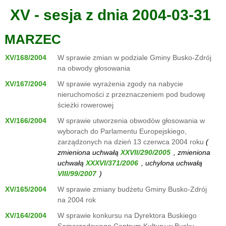
XV - sesja z dnia 2004-03-31
MARZEC
XV/168/2004
W sprawie zmian w podziale Gminy Busko-Zdrój
na obwody głosowania
XV/167/2004
W sprawie wyrażenia zgody na nabycie
nieruchomości z przeznaczeniem pod budowę
ścieżki rowerowej
XV/166/2004
W sprawie utworzenia obwodów głosowania w
wyborach do Parlamentu Europejskiego,
zarządzonych na dzień 13 czerwca 2004 roku
(
zmieniona uchwałą
, zmieniona
uchwałą
, uchylona uchwałą
)
XV/165/2004
W sprawie zmiany budżetu Gminy Busko-Zdrój
na 2004 rok
XV/164/2004
W sprawie konkursu na Dyrektora Buskiego