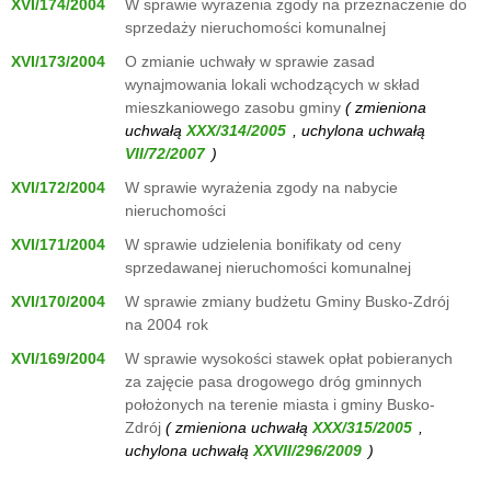
XVI/174/2004
W sprawie wyrażenia zgody na przeznaczenie do
sprzedaży nieruchomości komunalnej
XVI/173/2004
O zmianie uchwały w sprawie zasad
wynajmowania lokali wchodzących w skład
mieszkaniowego zasobu gminy
( zmieniona
uchwałą
, uchylona uchwałą
)
XVI/172/2004
W sprawie wyrażenia zgody na nabycie
nieruchomości
XVI/171/2004
W sprawie udzielenia bonifikaty od ceny
sprzedawanej nieruchomości komunalnej
XVI/170/2004
W sprawie zmiany budżetu Gminy Busko-Zdrój
na 2004 rok
XVI/169/2004
W sprawie wysokości stawek opłat pobieranych
za zajęcie pasa drogowego dróg gminnych
położonych na terenie miasta i gminy Busko-
Zdrój
( zmieniona uchwałą
,
uchylona uchwałą
)