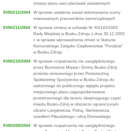
zmiany planu sieci placówek oświatowych
XVIII/212/2004
W sprawie ustalenia zasad dokonywania oceny
mianowanych pracowników samorządowych
XVIII/211/2004
W sprawie zmiany w uchwale Nr XII/143/2003
Rady Miejskiej w Busku-Zdroju z dnia 30.12.2003
r. w sprawie wprowadzenia zmian w Statucie
Komunalnego Związku Ciepłownictwa "Ponidzie"
w Busku-Zdroju
XVIII/210/2004
W sprawie rozpatrzenia nie uwzględnionego
przez Burmistrza Miasta i Gminy Busko-Zdrój
protestu wniesionego przez Powszechną
Spółdzielnię Spożywców w Busku-Zdroju do
wyłożonego do publicznego wglądu projektu
miejscowego planu zagospodarowania
przestrzennego dla terenu obejmującego część
miasta Busko-Zdrój w obszarze ograniczonym
ulicami Langiewicza, Polną, Sienkiewicza,
osiedlem Piłsudskiego i ulicą Dmowskiego
XVIII/209/2004
W sprawie rozpatrzenia nie uwzględnionego