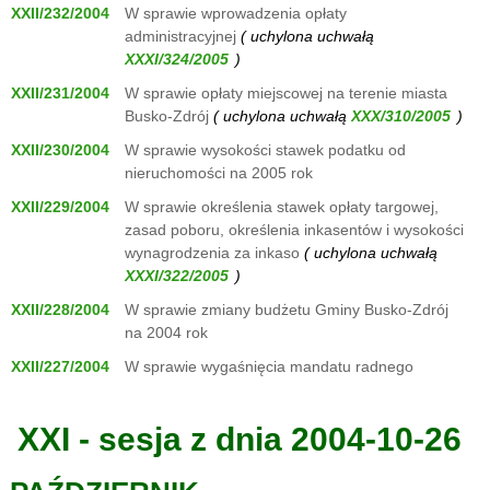
XXII/232/2004
W sprawie wprowadzenia opłaty
administracyjnej
( uchylona uchwałą
)
XXII/231/2004
W sprawie opłaty miejscowej na terenie miasta
Busko-Zdrój
( uchylona uchwałą
)
XXII/230/2004
W sprawie wysokości stawek podatku od
nieruchomości na 2005 rok
XXII/229/2004
W sprawie określenia stawek opłaty targowej,
zasad poboru, określenia inkasentów i wysokości
wynagrodzenia za inkaso
( uchylona uchwałą
)
XXII/228/2004
W sprawie zmiany budżetu Gminy Busko-Zdrój
na 2004 rok
XXII/227/2004
W sprawie wygaśnięcia mandatu radnego
XXI - sesja z dnia 2004-10-26