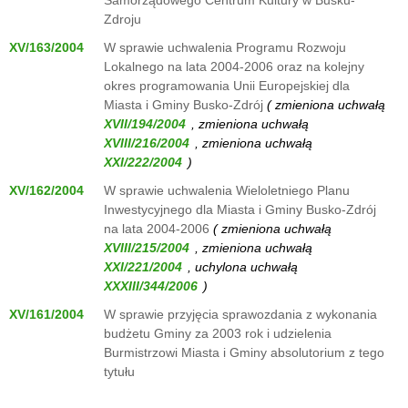
Samorządowego Centrum Kultury w Busku-
Zdroju
XV/163/2004
W sprawie uchwalenia Programu Rozwoju
Lokalnego na lata 2004-2006 oraz na kolejny
okres programowania Unii Europejskiej dla
Miasta i Gminy Busko-Zdrój
( zmieniona uchwałą
, zmieniona uchwałą
, zmieniona uchwałą
)
XV/162/2004
W sprawie uchwalenia Wieloletniego Planu
Inwestycyjnego dla Miasta i Gminy Busko-Zdrój
na lata 2004-2006
( zmieniona uchwałą
, zmieniona uchwałą
, uchylona uchwałą
)
XV/161/2004
W sprawie przyjęcia sprawozdania z wykonania
budżetu Gminy za 2003 rok i udzielenia
Burmistrzowi Miasta i Gminy absolutorium z tego
tytułu