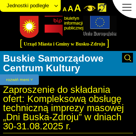
A
Jednostki podległe
A
A
[
]
Urząd Miasta i Gminy w Busku-Zdroju
Buskie Samorządowe
Centrum Kultury
rozwiń meni ˅
Zaproszenie do składania
ofert: Kompleksową obsługę
techniczną imprezy masowej
„Dni Buska-Zdroju” w dniach
30-31.08.2025 r.