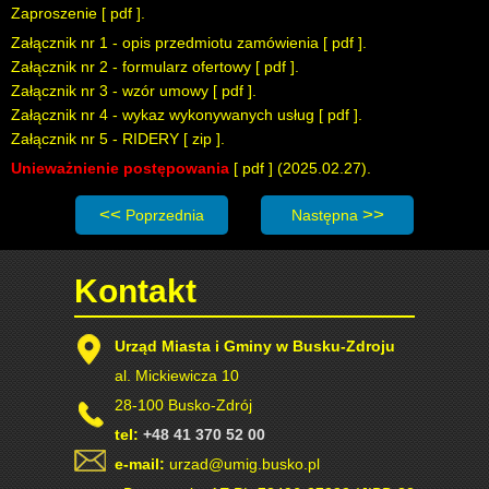
Zaproszenie [
pdf
].
Załącznik nr 1 - opis przedmiotu zamówienia [
pdf
].
Załącznik nr 2 - formularz ofertowy [
pdf
].
Załącznik nr 3 - wzór umowy [
pdf
].
Załącznik nr 4 - wykaz wykonywanych usług [
pdf
].
Załącznik nr 5 - RIDERY [
zip
].
Unieważnienie postępowania
[
pdf
] (2025.02.27).
Poprzednia strona: Zaproszenie do składania ofert: Orga
Następna strona: Zaproszeni
Poprzednia
Następna
Kontakt
Urząd Miasta i Gminy w Busku-Zdroju
al. Mickiewicza 10
28-100 Busko-Zdrój
tel:
+48 41 370 52 00
e-mail:
urzad@umig.busko.pl