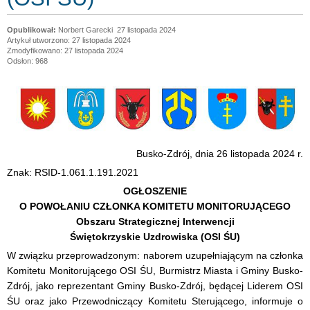
Norbert Garecki
27 listopada 2024
Artykuł utworzono: 27 listopada 2024
Zmodyfikowano: 27 listopada 2024
Odsłon: 968
Busko-Zdrój, dnia 26 listopada 2024 r.
Znak: RSID-1.061.1.191.2021
OGŁOSZENIE
O POWOŁANIU CZŁONKA KOMITETU MONITORUJĄCEGO
Obszaru Strategicznej Interwencji
Świętokrzyskie Uzdrowiska (OSI ŚU)
W związku przeprowadzonym: naborem uzupełniającym na członka
Komitetu Monitorującego OSI ŚU, Burmistrz Miasta i Gminy Busko-
Zdrój, jako reprezentant Gminy Busko-Zdrój, będącej Liderem OSI
ŚU oraz jako Przewodniczący Komitetu Sterującego, informuje o