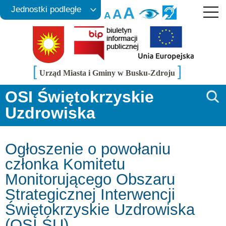
A
Jednostki podległe
A
A
[
]
Urząd Miasta i Gminy w Busku-Zdroju
OSI Świętokrzyskie
Uzdrowiska
Ogłoszenie o powołaniu
członka Komitetu
Monitorującego Obszaru
Strategicznej Interwencji
Świętokrzyskie Uzdrowiska
(OSI ŚU)