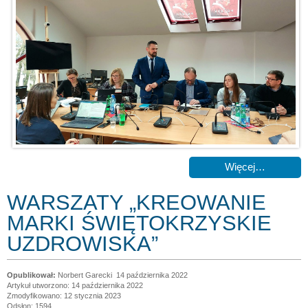
Więcej…
WARSZATY „KREOWANIE
MARKI ŚWIĘTOKRZYSKIE
UZDROWISKA”
Norbert Garecki
14 października 2022
Artykuł utworzono: 14 października 2022
Zmodyfikowano: 12 stycznia 2023
Odsłon: 1594