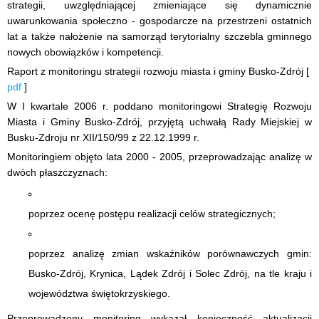
strategii, uwzględniającej zmieniające się dynamicznie
uwarunkowania społeczno - gospodarcze na przestrzeni ostatnich
lat a także nałożenie na samorząd terytorialny szczebla gminnego
nowych obowiązków i kompetencji.
Raport z monitoringu strategii rozwoju miasta i gminy Busko-Zdrój [
pdf
]
W I kwartale 2006 r. poddano monitoringowi Strategię Rozwoju
Miasta i Gminy Busko-Zdrój, przyjętą uchwałą Rady Miejskiej w
Busku-Zdroju nr XII/150/99 z 22.12.1999 r.
Monitoringiem objęto lata 2000 - 2005, przeprowadzając analizę w
dwóch płaszczyznach:
poprzez ocenę postępu realizacji celów strategicznych;
poprzez analizę zmian wskaźników porównawczych gmin:
Busko-Zdrój, Krynica, Lądek Zdrój i Solec Zdrój, na tle kraju i
województwa świętokrzyskiego.
Przeprowadzony monitoring wykazał konieczność aktualizacji