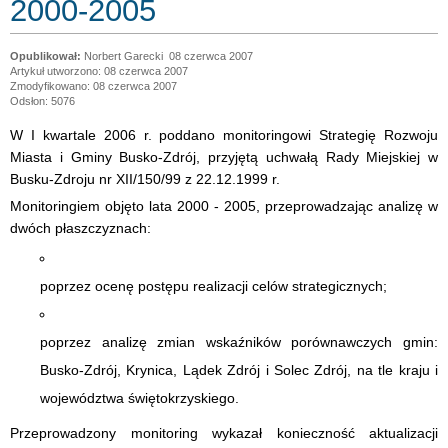
2000-2005
Norbert Garecki
08 czerwca 2007
Artykuł utworzono: 08 czerwca 2007
Zmodyfikowano: 08 czerwca 2007
Odsłon: 5076
W I kwartale 2006 r. poddano monitoringowi Strategię Rozwoju
Miasta i Gminy Busko-Zdrój, przyjętą uchwałą Rady Miejskiej w
Busku-Zdroju nr XII/150/99 z 22.12.1999 r.
Monitoringiem objęto lata 2000 - 2005, przeprowadzając analizę w
dwóch płaszczyznach:
poprzez ocenę postępu realizacji celów strategicznych;
poprzez analizę zmian wskaźników porównawczych gmin:
Busko-Zdrój, Krynica, Lądek Zdrój i Solec Zdrój, na tle kraju i
województwa świętokrzyskiego.
Przeprowadzony monitoring wykazał konieczność aktualizacji