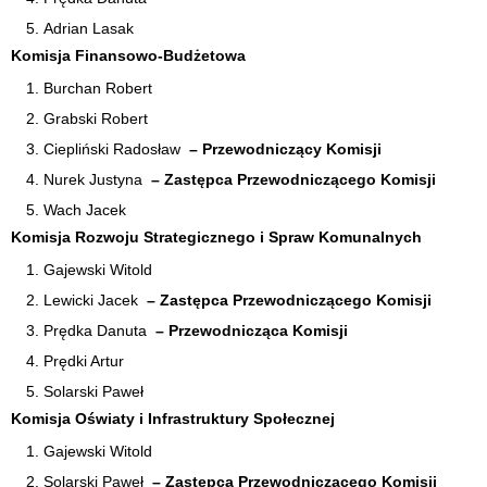
Adrian Lasak
Komisja Finansowo-Budżetowa
Burchan Robert
Grabski Robert
Ciepliński Radosław
–
Przewodniczący Komisji
Nurek Justyna
–
Zastępca Przewodniczącego
Komisji
Wach Jacek
Komisja Rozwoju Strategicznego i Spraw Komunalnych
Gajewski Witold
Lewicki Jacek
–
Zastępca Przewodniczącego
Komisji
Prędka Danuta
–
Przewodnicząca Komisji
Prędki Artur
Solarski Paweł
Komisja Oświaty i Infrastruktury Społecznej
Gajewski Witold
Solarski Paweł
–
Zastępca Przewodniczącego
Komisji