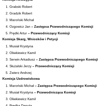
Grabski Robert
Gradzik Robert
Maroński Michał
Ozgowicz Jan
– Zastępca Przewodniczącego
Komisji
Prędki Artur
–
Przewodniczący Komisji
Komisja Skarg, Wniosków i Petycji
Musiał Krystyna
Oliwkiewicz Kamil
Serwin Arkadiusz
–
Zastępca Przewodniczącego
Komisji
Służalski Jerzy
–
Przewodniczący Komisji
Zwierz Andrzej
Komisja Uzdrowiskowa
Maroński Michał
–
Zastępca Przewodniczącego
Komisji
Musiał Krystyna
–
Przewodnicząca Komisji
Oliwkiewicz Kamil
Prędka Danuta