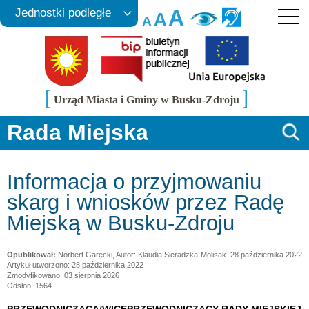
A
Jednostki podległe
A
A
[
]
Urząd Miasta i Gminy w Busku-Zdroju
Rada Miejska
Informacja o przyjmowaniu
skarg i wniosków przez Radę
Miejską w Busku-Zdroju
Norbert Garecki, Autor: Klaudia Sieradzka-Molisak
28 października 2022
Artykuł utworzono: 28 października 2022
Zmodyfikowano: 03 sierpnia 2026
Odsłon: 1564