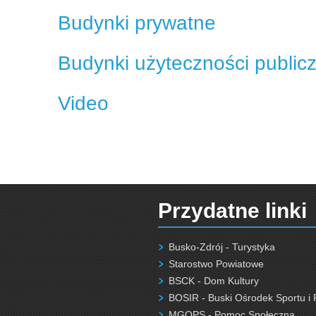
Budynki prywatne
Budynki użyteczności publicz
Video
Przydatne linki
Busko-Zdrój - Turystyka
Starostwo Powiatowe
BSCK - Dom Kultury
BOSIR - Buski Ośrodek Sportu i 
MGOPS - Pomoc Społeczna