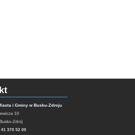
kt
Miasta i Gminy w Busku-Zdroju
iewicza 10
Busko-Zdrój
 41 370 52 00