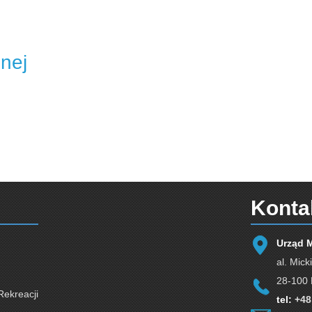
nej
Konta
Urząd 
al. Mick
28-100 
Rekreacji
tel:
+48