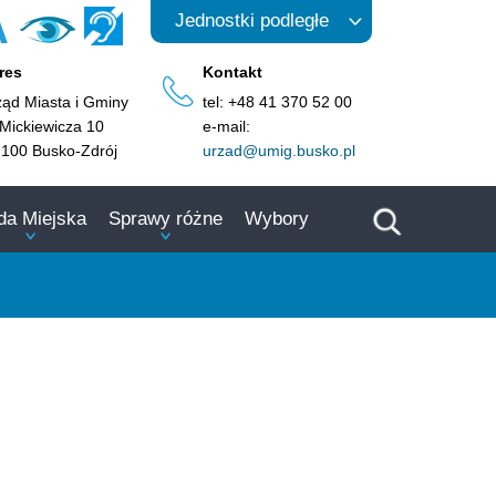
A
Jednostki podległe
res
Kontakt
ząd Miasta i Gminy
tel: +48 41 370 52 00
 Mickiewicza 10
e-mail:
-100 Busko-Zdrój
urzad@umig.busko.pl
da Miejska
Sprawy różne
Wybory