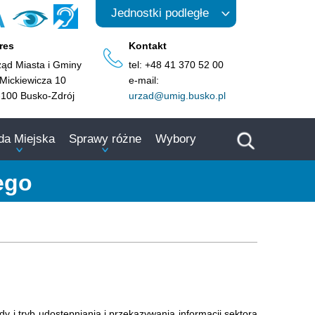
A
Jednostki podległe
res
Kontakt
ząd Miasta i Gminy
tel: +48 41 370 52 00
 Mickiewicza 10
e-mail:
-100 Busko-Zdrój
urzad@umig.busko.pl
da Miejska
Sprawy różne
Wybory
ego
y i tryb udostępniania i przekazywania informacji sektora