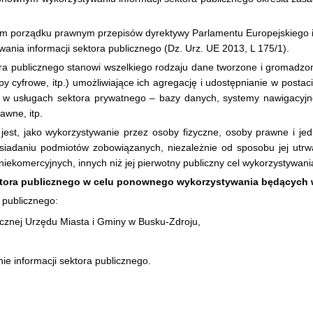
 porządku prawnym przepisów dyrektywy Parlamentu Europejskiego i 
ia informacji sektora publicznego (Dz. Urz. UE 2013, L 175/1).
ktora publicznego stanowi wszelkiego rodzaju dane tworzone i gromadzo
y cyfrowe, itp.) umożliwiające ich agregację i udostępnianie w posta
w usługach sektora prywatnego – bazy danych, systemy nawigacyjne, 
awne, itp.
jest, jako wykorzystywanie przez osoby fizyczne, osoby prawne i je
posiadaniu podmiotów zobowiązanych, niezależnie od sposobu jej utrwa
niekomercyjnych, innych niż jej pierwotny publiczny cel wykorzystywani
ektora publicznego w celu ponownego wykorzystywania będących 
 publicznego:
licznej Urzędu Miasta i Gminy w Busku-Zdroju,
e informacji sektora publicznego.