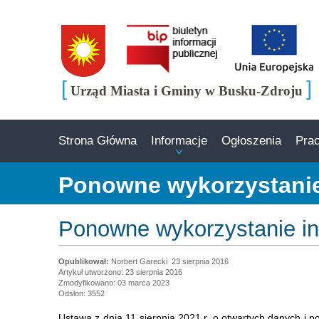
[
]
Urząd Miasta i Gminy w Busku-Zdroju
Strona Główna
Informacje
Ogłoszenia
Pra
Ponowne wykorzystanie 
Ponowne wykorzystanie inf
Norbert Garecki
23 sierpnia 2016
Artykuł utworzono: 23 sierpnia 2016
Zmodyfikowano: 03 marca 2023
Odsłon: 3552
Ustawa z dnia 11 sierpnia 2021 r. o otwartych danych i p