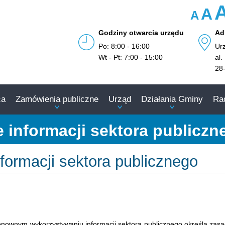
A
A
Godziny otwarcia urzędu
Ad
Po: 8:00 - 16:00
Ur
Wt - Pt: 7:00 - 15:00
al.
28
ca
Zamówienia publiczne
Urząd
Działania Gminy
Ra
informacji sektora publiczn
ormacji sektora publicznego
onownym wykorzystywaniu informacji sektora publicznego określa zasad