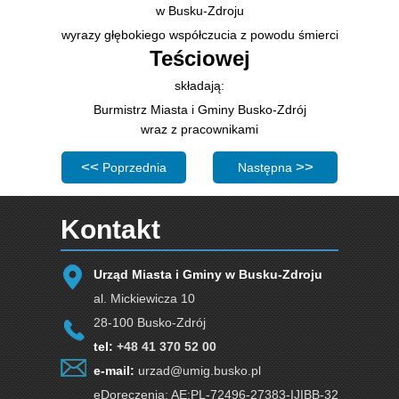
w Busku-Zdroju
wyrazy głębokiego współczucia z powodu śmierci
Teściowej
składają:
Burmistrz Miasta i Gminy Busko-Zdrój
wraz z pracownikami
Poprzednia strona: XV Sesja Rady Miejskiej w Busku-Zdro
Następna strona: Życzenia 
Poprzednia
Następna
Kontakt
Urząd Miasta i Gminy w Busku-Zdroju
al. Mickiewicza 10
28-100 Busko-Zdrój
tel:
+48 41 370 52 00
e-mail:
urzad@umig.busko.pl
eDoręczenia: AE:PL-72496-27383-IJIBB-32