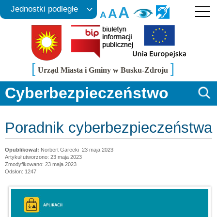
A
Jednostki podległe
A
A
[
]
Urząd Miasta i Gminy w Busku-Zdroju
Cyberbezpieczeństwo
Poradnik cyberbezpieczeństwa
Norbert Garecki
23 maja 2023
Artykuł utworzono: 23 maja 2023
Zmodyfikowano: 23 maja 2023
Odsłon: 1247