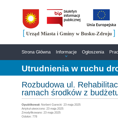
[
]
Urząd Miasta i Gminy w Busku-Zdroju
Strona Główna
Informacje
Ogłoszenia
Pra
Utrudnienia w ruchu d
Rozbudowa ul. Rehabilitac
ramach środków z budżet
Norbert Garecki
23 maja 2025
Artykuł utworzono: 23 maja 2025
Zmodyfikowano: 23 maja 2025
Odsłon: 778