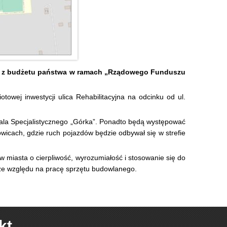
ków z budżetu państwa w ramach „Rządowego Funduszu
owej inwestycji ulica Rehabilitacyjna na odcinku od ul.
ala Specjalistycznego „Górka”. Ponadto będą występować
cach, gdzie ruch pojazdów będzie odbywał się w strefie
iasta o cierpliwość, wyrozumiałość i stosowanie się do
 ze względu na pracę sprzętu budowlanego.
rzy ul. Partyzantów w związku z planowanymi robotami budowlanymi zwi
wanie gospodarki wodami deszczowymi na terenie miasta Busko-Zdrój 
kt