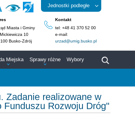
A
Jednostki podległe
res
Kontakt
ząd Miasta i Gminy
tel: +48 41 370 52 00
 Mickiewicza 10
e-mail:
-100 Busko-Zdrój
urzad@umig.busko.pl
da Miejska
Sprawy różne
Wybory
u. Zadanie realizowane w
o Funduszu Rozwoju Dróg"