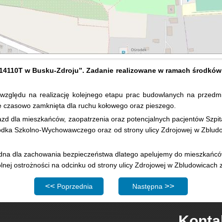
 314110T w Busku-Zdroju”. Zadanie realizowane w ramach środ
zględu na realizację kolejnego etapu prac budowlanych na przedmiot
ie czasowo zamknięta dla ruchu kołowego oraz pieszego.
zd dla mieszkańców, zaopatrzenia oraz potencjalnych pacjentów Szpit
dka Szkolno-Wychowawczego oraz od strony ulicy Zdrojowej w Zbludowi
na dla zachowania bezpieczeństwa dlatego apelujemy do mieszkańców m
lnej ostrożności na odcinku od strony ulicy Zdrojowej w Zbludowicach
Poprzednia strona: Wyłączenie z użytkowania parkingu p
Następna strona: Uporządko
Poprzednia
Następna
Konta