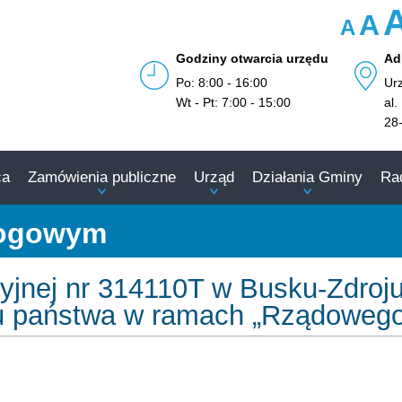
A
A
Godziny otwarcia urzędu
Ad
Po: 8:00 - 16:00
Ur
Wt - Pt: 7:00 - 15:00
al.
28
ca
Zamówienia publiczne
Urząd
Działania Gminy
Ra
rogowym
yjnej nr 314110T w Busku-Zdroj
u państwa w ramach „Rządoweg