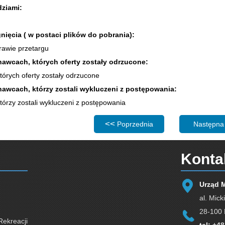
dziami:
gnięcia ( w postaci plików do pobrania):
rawie przetargu
awcach, których oferty zostały odrzucone:
órych oferty zostały odrzucone
awcach, którzy zostali wykluczeni z postępowania:
órzy zostali wykluczeni z postępowania
Poprzednia strona: Dostawa piasku d
Następna 
Poprzednia
Następna
Konta
Urząd 
al. Mick
28-100 
Rekreacji