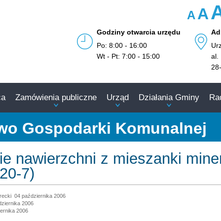
A
A
Godziny otwarcia urzędu
Ad
Po: 8:00 - 16:00
Ur
Wt - Pt: 7:00 - 15:00
al.
28
ca
Zamówienia publiczne
Urząd
Działania Gminy
Ra
stwo Gospodarki Komunalnej
e nawierzchni z mieszanki mine
20-7)
recki
04 października 2006
dziernika 2006
ernika 2006