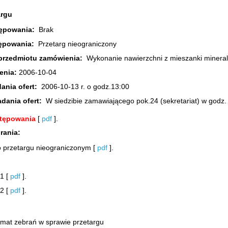
argu
tępowania:
Brak
tępowania:
Przetarg nieograniczony
s przedmiotu zamówienia:
Wykonanie nawierzchni z mieszanki mineral
zenia:
2006-10-04
dania ofert:
2006-10-13 r. o godz.13:00
adania ofert:
W siedzibie zamawiającego pok.24 (sekretariat) w godz. 
stępowania
[
pdf
].
rania:
o przetargu nieograniczonym [
pdf
].
 1 [
pdf
].
 2 [
pdf
].
temat zebrań w sprawie przetargu