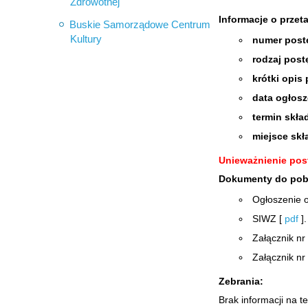
Zdrowotnej
Informacje o przet
Buskie Samorządowe Centrum
Kultury
numer pos
rodzaj pos
krótki opi
data ogłos
termin skła
miejsce skł
Unieważnienie po
Dokumenty do pob
Ogłoszenie 
SIWZ [
pdf
].
Załącznik nr
Załącznik nr
Zebrania:
Brak informacji na 