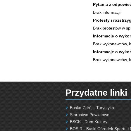
Pytania z odpowie
Brak informacji.
Protesty i rozstrzy
Brak protestów w sp
Informacje o wykon
Brak wykonawców, kt
Informacje o wykon
Brak wykonawców, kt
Przydatne linki
Busko-Zdrój - Turystyka
Starostwo Powiatowe
BSCK - Dom Kultury
BOSIR - Buski Ośrodek Sportu i 