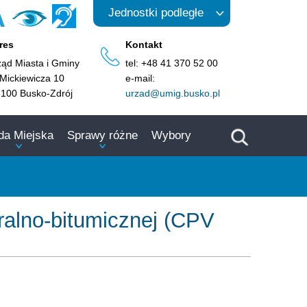
A
Jednostki podległe
res
Kontakt
ząd Miasta i Gminy
tel: +48 41 370 52 00
 Mickiewicza 10
e-mail:
-100 Busko-Zdrój
urzad@umig.busko.pl
da Miejska
Sprawy różne
Wybory
ralno-bitumicznej (CPV