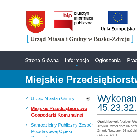
[
]
Urząd Miasta i Gminy w Busku-Zdroju
Strona Główna
Informacje
Ogłoszenia
Pra
Miejskie Przedsiębior
Wykonani
Urząd Miasta i Gminy
45.23.32.
Miejskie Przedsiębiorstwo
Gospodarki Komunalnej
Norbert Ga
Samodzielny Publiczny Zespół
Artykuł utworzono: 04 paź
Podstawowej Opieki
Zmodyfikowano: 16 paździ
Odsłon: 4681