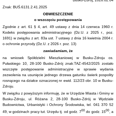
Busko-Zdrój, 2026.02.04
Znak: BUŚ.6131.2.41.2025
OBWIESZCZENIE
o wszczęciu postępowania
Zgodnie z art. 61 § 4, art. 49 ustawy z dnia 14 czerwca 1960 r.
Kodeks postępowania administracyjnego (Dz.U. z 2025 r., poz.
1691) w związku z art. 83a ust. 7 ustawy z dnia 16 kwietnia 2004 r.
o ochronie przyrody (Dz.U. z 2026 r. poz. 13)
zawiadamiam, że
na wniosek Spółdzielni Mieszkaniowej w Busku-Zdroju os.
Pułaskiego 10, 28-100 Busko-Zdrój znak:TAZ-4542/2025 zostało
wszczęte postępowanie administracyjne w sprawie wydania
zezwolenia na usunięcie jednego drzewa gatunku świerk pospolity
rosnącego na działce oznaczonej nr ewid. 112/23 obr. 10 w Busku-
Zdroju.
W związku z powyższym informuję, że w Urzędzie Miasta i Gminy w
Busku-Zdroju, ul. Różana 2, 28-100 Busko-Zdrój w Wydziale
Budownictwa, Urbanistyki i Ochrony Środowiska, tel. 041 370 52
00
00
49, w godzinach pracy tut. Urzędu tj. od godz. 7
do godz. 15
, a