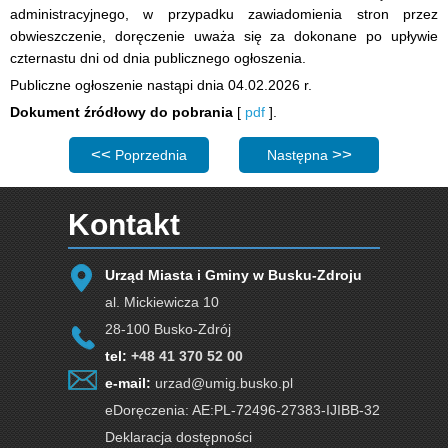
administracyjnego, w przypadku zawiadomienia stron przez
obwieszczenie, doręczenie uważa się za dokonane po upływie
czternastu dni od dnia publicznego ogłoszenia.
Publiczne ogłoszenie nastąpi dnia 04.02.2026 r.
Dokument źródłowy do pobrania
[
pdf
].
Poprzednia strona: Obwieszczenie Burmistrza Miasta i
Następna strona: Obwieszcz
Poprzednia
Następna
Kontakt
Urząd Miasta i Gminy w Busku-Zdroju
al. Mickiewicza 10
28-100 Busko-Zdrój
tel:
+48 41 370 52 00
e-mail:
urzad@umig.busko.pl
eDoręczenia: AE:PL-72496-27383-IJIBB-32
Deklaracja dostępności