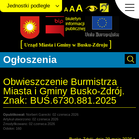
A
Jednostki podległe
A
A
[
]
Urząd Miasta i Gminy w Busku-Zdroju
Ogłoszenia
Obwieszczenie Burmistrza
Miasta i Gminy Busko-Zdrój.
Znak: BUŚ.6730.881.2025
Norbert Garecki
02 czerwca 2026
Artykuł utworzono: 02 czerwca 2026
Zmodyfikowano: 02 czerwca 2026
Odsłon: 160