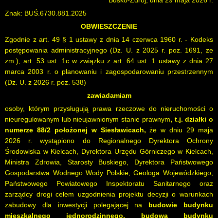
Busko-Zdrój, dnia 29 maja 2026 r.
Znak: BUŚ.6730.881.2025
OBWIESZCZENIE
Zgodnie z art. 49 § 1 ustawy z dnia 14 czerwca 1960 r. - Kodeks
postępowania administracyjnego (Dz. U. z 2025 r. poz. 1691, ze
zm.), art. 53 ust. 1c w związku z art. 64 ust. 1 ustawy z dnia 27
marca 2003 r. o planowaniu i zagospodarowaniu przestrzennym
(Dz. U. z 2026 r. poz. 538)
zawiadamiam
osoby, którym przysługują prawa rzeczowe do nieruchomości o
nieuregulowanym lub nieujawnionym stanie prawnym
, t.j.
działki o
numerze 88/2 położonej w Siesławicach,
że w dniu 29 maja
2026 r. wystąpiono do Regionalnego Dyrektora Ochrony
Środowiska w Kielcach, Dyrektora Urzędu Górniczego w Kielcach,
Ministra Zdrowia, Starosty Buskiego, Dyrektora Państwowego
Gospodarstwa Wodnego Wody Polskie, Geologa Wojewódzkiego,
Państwowego Powiatowego Inspektoratu Sanitarnego oraz
zarządcy drogi celem uzgodnienia projektu decyzji o warunkach
zabudowy dla inwestycji polegającej na
budowie budynku
mieszkalnego jednorodzinnego, budowa budynku