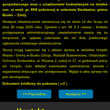
gospodarczego wraz z urządzeniami budowlanymi na działce
ozn. nr ewid. gr. 89/6 położonej w sołectwie Siesławice, gmina
Busko – Zdrój.
Niniejsze obwieszczenie zamieszcza się na okres 14 dni: licząc od
dnia 30 maja 2026 roku. Zgodnie z art. 49 § 2 ustawy - Kodeks
postępowania administracyjnego zawiadomienie uważa się za
doręczone po upływie czternastu dni od dnia publicznego
ogłoszenia niniejszego obwieszczenia.
Strony mogą zapoznać się z aktami sprawy w siedzibie Urzędu
Miasta i Gminy w Busku-Zdroju, Wydział Budownictwa, Urbanistyki i
Ochrony Środowiska, ul. Różana 2, pokój nr 27, w godzinach pracy
tut. Urzędu, oraz składać ewentualne zastrzeżenia, wnioski i
wyjaśnienia dotyczące ww. postępowania. Wgląd w akta sprawy nie
jest obowiązkowy.
Dokument źródłowy do pobrania
[
pdf
].
Poprzednia strona: Obwieszczenie Burmistrza Miasta i
Następna strona: Obwieszcz
Poprzednia
Następna