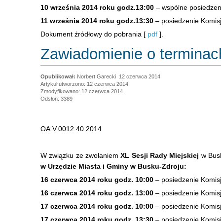
10 września 2014 roku godz.13:00
– wspólne posiedzeni
11 września 2014 roku godz.13:30
– posiedzenie Komisji
Dokument źródłowy do pobrania [
pdf
].
Zawiadomienie o terminach
Norbert Garecki
12 czerwca 2014
Artykuł utworzono: 12 czerwca 2014
Zmodyfikowano: 12 czerwca 2014
Odsłon: 3389
OA.V.0012.40.2014
W związku ze zwołaniem
XL Sesji Rady Miejskiej
w Busk
w Urzędzie Miasta i Gminy w Busku-Zdroju:
16 czerwca 2014 roku godz. 10:00
– posiedzenie Komisj
16 czerwca 2014 roku godz. 13:00
– posiedzenie Komis
17 czerwca 2014 roku godz. 10:00
– posiedzenie Komisj
17 czerwca 2014 roku godz. 13:30
– posiedzenie Komisj