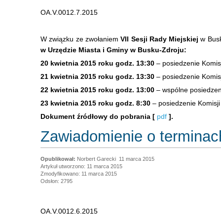
OA.V.0012.7.2015
W związku ze zwołaniem
VII Sesji Rady Miejskiej
w Busk
w Urzędzie Miasta i Gminy w Busku-Zdroju:
20 kwietnia 2015 roku godz. 13:30
– posiedzenie Komis
21 kwietnia 2015 roku godz. 13:30
– posiedzenie Komis
22 kwietnia 2015 roku godz. 13:00
– wspólne posiedzeni
23 kwietnia 2015 roku godz. 8:30
– posiedzenie Komisji
Dokument źródłowy do pobrania [
pdf
].
Zawiadomienie o terminach
Norbert Garecki
11 marca 2015
Artykuł utworzono: 11 marca 2015
Zmodyfikowano: 11 marca 2015
Odsłon: 2795
OA.V.0012.6.2015