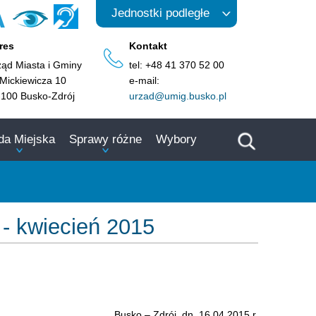
A
Jednostki podległe
res
Kontakt
ząd Miasta i Gminy
tel: +48 41 370 52 00
 Mickiewicza 10
e-mail:
-100 Busko-Zdrój
urzad@umig.busko.pl
da Miejska
Sprawy różne
Wybory
 - kwiecień 2015
Busko – Zdrój, dn. 16.04.2015 r.