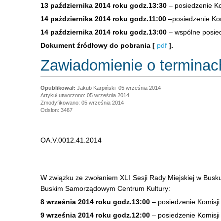
13 października 2014 roku godz.13:30
– posiedzenie Ko
14 października 2014 roku godz.11:00
–posiedzenie Kom
14 października 2014 roku godz.13:00
– wspólne posiedz
Dokument źródłowy do pobrania [
pdf
].
Zawiadomienie o terminach
Jakub Karpiński
05 września 2014
Artykuł utworzono: 05 września 2014
Zmodyfikowano: 05 września 2014
Odsłon: 3467
OA.V.0012.41.2014
W związku ze zwołaniem XLI Sesji Rady Miejskiej w Busku 
Buskim Samorządowym Centrum Kultury:
8 września 2014 roku godz.13:00
– posiedzenie Komisji
9 września 2014 roku godz.12:00
– posiedzenie Komisj