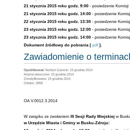
21 stycznia 2015 roku godz. 9:00
- posiedzenie Komisji
21 stycznia 2015 roku godz. 14:00
- posiedzenie Komis
22 stycznia 2015 roku godz. 13:30
- posiedzenie Komis
23 stycznia 2015 roku godz. 12:00
- posiedzenie Komisj
23 stycznia 2015 roku godz. 14:00
- posiedzenie Komisji
Dokument źródłowy do pobrania [
pdf
].
Zawiadomienie o terminach
Norbert Garecki
15 grudnia 2014
Artykuł utworzono: 15 grudnia 2014
Zmodyfikowano: 15 grudnia 2014
Odsłon: 2858
OA.V.0012.3.2014
W związku ze zwołaniem
III Sesji Rady Miejskiej
w Busku
w Urzędzie Miasta i Gminy w Busku-Zdroju: