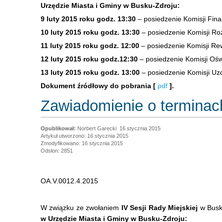
Urzędzie Miasta i Gminy w Busku-Zdroju:
9 luty 2015 roku godz. 13:30
– posiedzenie Komisji Fin
10 luty 2015 roku godz. 13:30
– posiedzenie Komisji Ro
11 luty 2015 roku godz. 12:00
– posiedzenie Komisji Rew
12 luty 2015 roku godz.12:30
– posiedzenie Komisji Oświ
13 luty 2015 roku godz. 13:00
– posiedzenie Komisji Uz
Dokument źródłowy do pobrania [
pdf
].
Zawiadomienie o terminach
Norbert Garecki
16 stycznia 2015
Artykuł utworzono: 16 stycznia 2015
Zmodyfikowano: 16 stycznia 2015
Odsłon: 2851
OA.V.0012.4.2015
W związku ze zwołaniem
IV Sesji Rady Miejskiej
w Busk
w Urzędzie Miasta i Gminy w Busku-Zdroju: