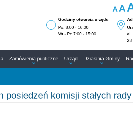
A
A
Godziny otwarcia urzędu
Ad
Po: 8:00 - 16:00
Ur
Wt - Pt: 7:00 - 15:00
al.
28
ca
Zamówienia publiczne
Urząd
Działania Gminy
Ra
 posiedzeń komisji stałych rady