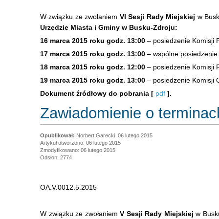
W związku ze zwołaniem
VI Sesji Rady Miejskiej
w Busk
Urzędzie Miasta i Gminy w Busku-Zdroju:
16 marca 2015 roku godz. 13:00
– posiedzenie Komisji
17 marca 2015 roku godz. 13:00
– wspólne posiedzenie 
18 marca 2015 roku godz. 12:00
– posiedzenie Komisji 
19 marca 2015 roku godz. 13:00
– posiedzenie Komisji O
Dokument źródłowy do pobrania [
pdf
].
Zawiadomienie o terminach
Norbert Garecki
06 lutego 2015
Artykuł utworzono: 06 lutego 2015
Zmodyfikowano: 06 lutego 2015
Odsłon: 2774
OA.V.0012.5.2015
W związku ze zwołaniem
V Sesji Rady Miejskiej
w Busku