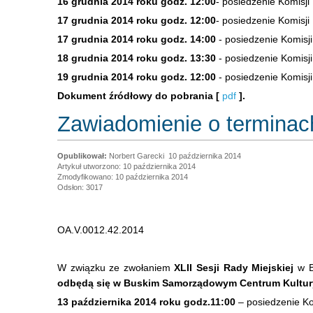
16 grudnia 2014 roku godz. 12:00
- posiedzenie Komisji
17 grudnia 2014 roku godz. 12:00
- posiedzenie Komisj
17 grudnia 2014 roku godz. 14:00
- posiedzenie Komisji 
18 grudnia 2014 roku godz. 13:30
- posiedzenie Komisj
19 grudnia 2014 roku godz. 12:00
- posiedzenie Komisj
Dokument źródłowy do pobrania [
pdf
].
Zawiadomienie o terminach
Norbert Garecki
10 października 2014
Artykuł utworzono: 10 października 2014
Zmodyfikowano: 10 października 2014
Odsłon: 3017
OA.V.0012.42.2014
W związku ze zwołaniem
XLII Sesji Rady Miejskiej
w B
odbędą się w Buskim Samorządowym Centrum Kultur
13 października 2014 roku godz.11:00
– posiedzenie Ko