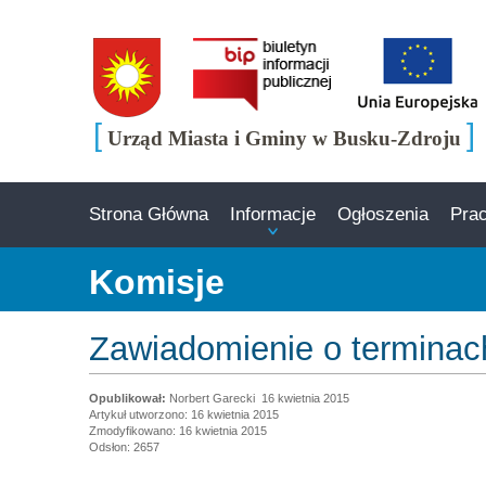
[
]
Urząd Miasta i Gminy w Busku-Zdroju
Strona Główna
Informacje
Ogłoszenia
Pra
Komisje
Zawiadomienie o terminach
Norbert Garecki
16 kwietnia 2015
Artykuł utworzono: 16 kwietnia 2015
Zmodyfikowano: 16 kwietnia 2015
Odsłon: 2657