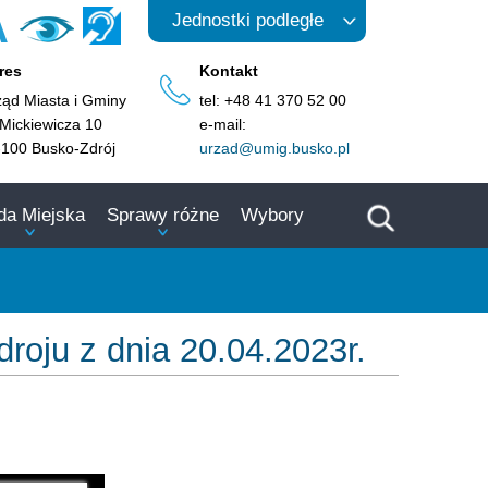
A
Jednostki podległe
res
Kontakt
ząd Miasta i Gminy
tel: +48 41 370 52 00
 Mickiewicza 10
e-mail:
-100 Busko-Zdrój
urzad@umig.busko.pl
da Miejska
Sprawy różne
Wybory
roju z dnia 20.04.2023r.