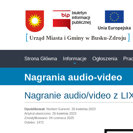
[
]
Urząd Miasta i Gminy w Busku-Zdroju
Strona Główna
Informacje
Ogłoszenia
Pra
Nagrania audio-video
Nagranie audio/video z LIX
Norbert Garecki
26 kwietnia 2023
Artykuł utworzono: 26 kwietnia 2023
Zmodyfikowano: 04 czerwca 2025
Odsłon: 1472