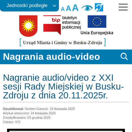
A
Jednostki podległe
A
A
[
]
Urząd Miasta i Gminy w Busku-Zdroju
Nagrania audio-video
Nagranie audio/video z XXI
sesji Rady Miejskiej w Busku-
Zdroju z dnia 20.11.2025r.
Norbert Garecki
24 listopada 2025
Artykuł utworzono: 24 listopada 2025
Zmodyfikowano: 03 grudnia 2025
Odsłon: 472