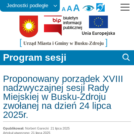
A
Jednostki podległe
A
A
[
]
Urząd Miasta i Gminy w Busku-Zdroju
Program sesji
Proponowany porządek XVIII
nadzwyczajnej sesji Rady
Miejskiej w Busku-Zdroju
zwołanej na dzień 24 lipca
2025r.
Norbert Garecki
21 lipca 2025
Artykuł utworzono: 21 lipca 2025