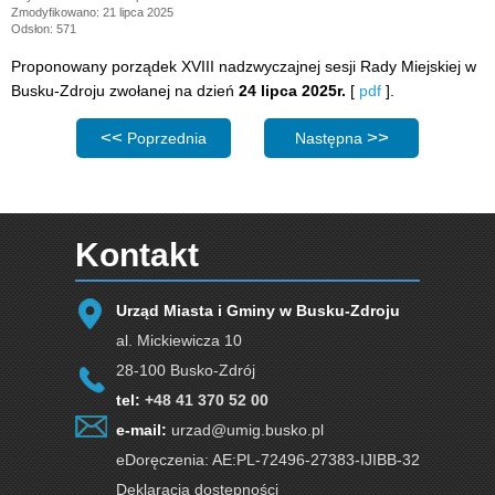
Zmodyfikowano: 21 lipca 2025
Odsłon: 571
Proponowany porządek XVIII nadzwyczajnej sesji Rady Miejskiej w
Busku-Zdroju zwołanej na dzień
24 lipca 2025r.
[
pdf
].
Poprzednia strona: Proponowany porządek XIX sesji Rad
Następna strona: Proponowan
Poprzednia
Następna
Kontakt
Urząd Miasta i Gminy w Busku-Zdroju
al. Mickiewicza 10
28-100 Busko-Zdrój
tel:
+48 41 370 52 00
e-mail:
urzad@umig.busko.pl
eDoręczenia: AE:PL-72496-27383-IJIBB-32
Deklaracja dostępności