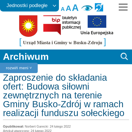
A
Jednostki podległe
A
A
[
]
Urząd Miasta i Gminy w Busku-Zdroju
Archiwum
rozwiń meni ˅
Zaproszenie do składania
ofert: Budowa siłowni
zewnętrznych na terenie
Gminy Busko-Zdrój w ramach
realizacji funduszu sołeckiego
Norbert Garecki
24 lutego 2022
Artykuł utworzono: 24 lutego 2022