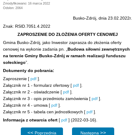
Zmodyfikowano: 16 marca 2022
Odsłon: 2064
Busko-Zdrój, dnia 23.02.2022r.
Znak: RSID.7051.4.2022
ZAPROSZENIE DO ZŁOŻENIA OFERTY CENOWEJ
Gmina Busko-Zdrój, jako Inwestor zaprasza do złożenia oferty
cenowej na wykonie zadania pn. „
Budowa siłowni zewnętrznych
na terenie Gminy Busko-Zdrój w ramach realizacji funduszu
sołeckiego
”.
Dokumenty do pobrania:
Zaproszenie [
pdf
].
Załącznik nr 1 - formularz ofertowy [
pdf
].
Załącznik nr 2 - oświadczenie [
pdf
].
Załącznik nr 3 - opis przedmiotu zamówienia [
pdf
].
Załącznik nr 4 - umowa [
pdf
].
Załącznik nr 5 - tabela cen jednostkowych [
pdf
].
Informacja z otwarcia ofert
[
pdf
] (2022-03-16).
Poprzednia strona: Postępowanie: Dostawa średniego s
Następna strona: Postępowa
Poprzednia
Następna