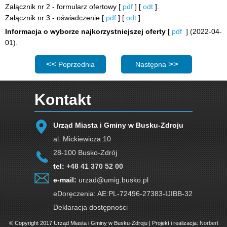
Załącznik nr 2 - formularz ofertowy [
pdf
] [
odt
].
Załącznik nr 3 - oświadczenie [
pdf
] [
odt
].
Informacja o wyborze najkorzystniejszej oferty
[
pdf
] (2022-04-
01).
Poprzednia strona: Postępowanie: Przebudowa budynku p
Następna strona: Postępowa
Poprzednia
Następna
Kontakt
Urząd Miasta i Gminy w Busku-Zdroju
al. Mickiewicza 10
28-100 Busko-Zdrój
tel:
+48 41 370 52 00
e-mail:
urzad@umig.busko.pl
eDoręczenia: AE:PL-72496-27383-IJIBB-32
Deklaracja dostępności
© Copyright 2017 Urząd Miasta i Gminy w Busku-Zdroju | Projekt i realizacja:
Norbert