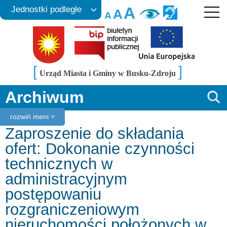
A
Jednostki podległe
A
A
[
]
Urząd Miasta i Gminy w Busku-Zdroju
Archiwum
rozwiń meni ˅
Zaproszenie do składania
ofert: Dokonanie czynności
technicznych w
administracyjnym
postępowaniu
rozgraniczeniowym
nieruchomości położonych w