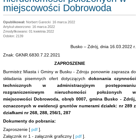
miejscowości Dobrowoda
Norbert Garecki
16 marca 2022
Artykuł utworzono: 16 marca 2022
Zmodyfikowano: 01 kwietnia 2022
Odsłon: 2139
Busko – Zdrój, dnia 16.03.2022 r.
Znak: GKNR.6830.7.22.2021
ZAPROSZENIE
Burmistrz Miasta i Gminy w Busku - Zdroju ponownie zaprasza do
składania pisemnych ofert dotyczących
dokonania czynności
technicznych w administracyjnym postępowaniu
rozgraniczeniowym nieruchomości położonych w
miejscowości Dobrowoda, obręb 0007, gmina Busko - Zdrój,
oznaczonych w ewidencji gruntów numerami działek: nr 289 z
działkami nr 268, 288, 256/1, 287
Dokumenty do pobrania:
Zaproszenie [
pdf
].
Załącznik nr 1 - załącznik graficzny [
pdf
].