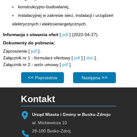
konstrukcyjno-budowlanej,
instalacyjnej w zakresie sieci, instalacji i urządzeń
elektrycznych i elektroenergetycznych.
Informacja z otwarcia ofert
[
pdf
] (2022-04-27).
Dokumenty do pobrania:
Zaproszenie [
pdf
].
Załącznik nr 1 - formularz ofertowy [
pdf
] [
doc
].
Załącznik nr 2 - wzór umowy [
pdf
].
Poprzednia strona: Zaproszenie do składania ofert: Z
Następna strona: Zaproszeni
Poprzednia
Następna
Kontakt
Urząd Miasta i Gminy w Busku-Zdroju
al. Mickiewicza 10
28-100 Busko-Zdrój