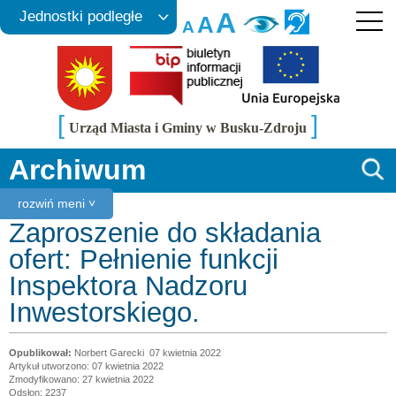
A
Jednostki podległe
A
A
[
]
Urząd Miasta i Gminy w Busku-Zdroju
Archiwum
rozwiń meni ˅
Zaproszenie do składania
ofert: Pełnienie funkcji
Inspektora Nadzoru
Inwestorskiego.
Norbert Garecki
07 kwietnia 2022
Artykuł utworzono: 07 kwietnia 2022
Zmodyfikowano: 27 kwietnia 2022
Odsłon: 2237