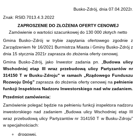
Busko-Zdrój, dnia 07.04.2022r.
Znak: RSID.7013.4.3.2022
ZAPROSZENIE DO ZŁOŻENIA OFERTY CENOWEJ
Zamówienie o wartości szacunkowej do 130 000 złotych netto
Gmina Busko–Zdrój w trybie zapytania ofertowego zgodnie z
Zarządzeniem Nr 16/2021 Burmistrza Miasta i Gminy Busko-Zdrój z
dnia 15 stycznia 2021r zaprasza do złożenia oferty cenowej.
Gmina Busko-Zdrój, jako Inwestor zadania pn. „
Budowa ulicy
Wschodniej etap III wraz przebudową ulicy Partyzantów nr
314150 T w Busku-Zdroju" w ramach „Rządowego Funduszu
Rozwoju Dróg”
zaprasza do złożenia oferty cenowej na
pełnienie
funkcji Inspektora Nadzoru Inwestorskiego nad w/w zadaniem.
Przedmiot zamówienia:
Zamówienie polegać będzie na pełnieniu funkcji inspektora nadzoru
inwestorskiego nad zadaniem „Budowa ulicy Wschodniej etap III
wraz przebudową ulicy Partyzantów nr 314150 T w Busku-Zdroju"
w specjalnościach:
drogowej,