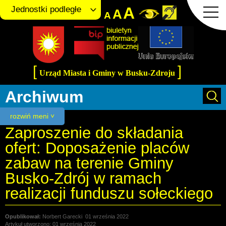
A
Jednostki podległe
A
A
[
]
Urząd Miasta i Gminy w Busku-Zdroju
Archiwum
rozwiń meni ˅
Zaproszenie do składania
ofert: Doposażenie placów
zabaw na terenie Gminy
Busko-Zdrój w ramach
realizacji funduszu sołeckiego
Norbert Garecki
01 września 2022
Artykuł utworzono: 01 września 2022