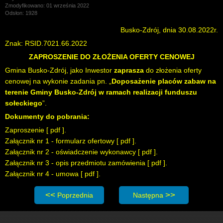
Zmodyfikowano: 01 września 2022
Odsłon: 1928
Busko-Zdrój, dnia 30.08.2022r.
Znak: RSID.7021.66.2022
ZAPROSZENIE DO ZŁOŻENIA OFERTY CENOWEJ
Gmina Busko-Zdrój, jako Inwestor
zaprasza
do złożenia oferty
cenowej na wykonie zadania pn. „
Doposażenie placów zabaw na
terenie Gminy Busko-Zdrój w ramach realizacji funduszu
sołeckiego
”.
Dokumenty do pobrania:
Zaproszenie [
pdf
].
Załącznik nr 1 - formularz ofertowy [
pdf
].
Załącznik nr 2 - oświadczenie wykonawcy [
pdf
].
Załącznik nr 3 - opis przedmiotu zamówienia [
pdf
].
Załącznik nr 4 - umowa [
pdf
].
Poprzednia strona: Zaproszenie do składania ofert: Przy
Następna strona: Zaproszeni
Poprzednia
Następna