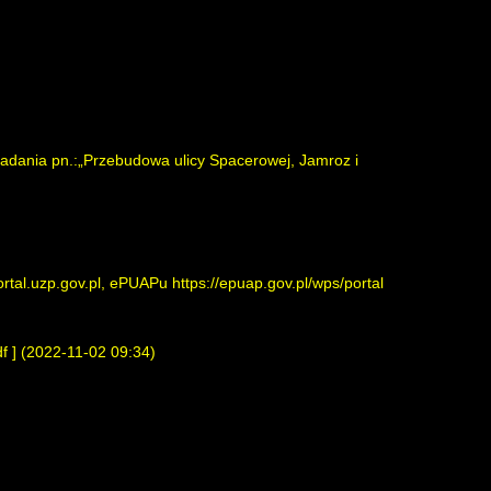
adania pn.:„Przebudowa ulicy Spacerowej, Jamroz i
ortal.uzp.gov.pl
, ePUAPu
https://epuap.gov.pl/wps/portal
df
] (2022-11-02 09:34)