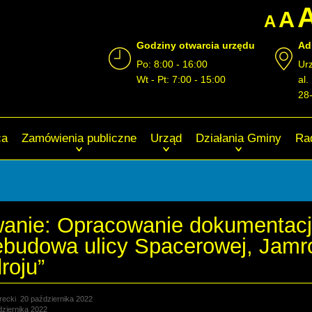
A
A
Godziny otwarcia urzędu
Ad
Po: 8:00 - 16:00
Ur
Wt - Pt: 7:00 - 15:00
al.
28
ca
Zamówienia publiczne
Urząd
Działania Gminy
Ra
anie: Opracowanie dokumentacji 
zebudowa ulicy Spacerowej, Jamr
roju”
recki
20 października 2022
dziernika 2022