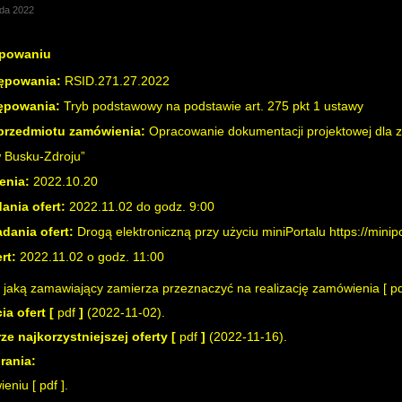
ada 2022
ępowaniu
ępowania:
RSID.271.27.2022
tępowania:
Tryb podstawowy na podstawie art. 275 pkt 1 ustawy
 przedmiotu zamówienia:
Opracowanie dokumentacji projektowej dla z
 Busku-Zdroju”
enia:
2022.10.20
dania ofert:
2022.11.02 do godz. 9:00
adania ofert:
Drogą elektroniczną przy użyciu miniPortalu
https://minip
rt:
2022.11.02 o godz. 11:00
, jaką zamawiający zamierza przeznaczyć na realizację zamówienia [
p
ia ofert
[
pdf
]
(2022-11-02).
ze najkorzystniejszej oferty
[
pdf
]
(2022-11-16).
rania:
ieniu [
pdf
].