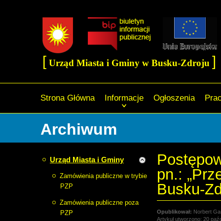
[
]
Urząd Miasta i Gminy w Busku-Zdroju
Strona Główna
Informacje
Ogłoszenia
Pra
Archiwum
Postępow
Urząd Miasta i Gminy
pn.: „Pr
Zamówienia publiczne w trybie
Busku-Zd
PZP
Zamówienia publiczne poza
Norbert Ga
PZP
Artykuł utworzono: 20 paź