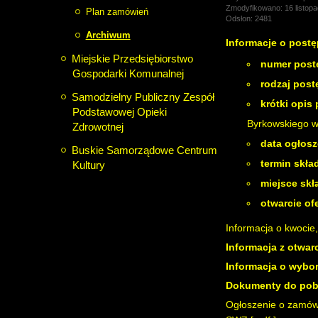
Zmodyfikowano: 16 listop
Plan zamówień
Odsłon: 2481
Archiwum
Informacje o post
Miejskie Przedsiębiorstwo
numer post
Gospodarki Komunalnej
rodzaj pos
Samodzielny Publiczny Zespół
krótki opis
Podstawowej Opieki
Byrkowskiego w
Zdrowotnej
data ogłosz
Buskie Samorządowe Centrum
termin skła
Kultury
miejsce skł
otwarcie ofe
Informacja o kwocie
Informacja z otwarc
Informacja o wybor
Dokumenty do pob
Ogłoszenie o zamów