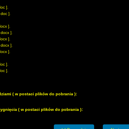
doc
].
[
doc
].
docx
].
[
docx
].
docx
].
[
docx
].
docx
].
doc
].
doc
].
ziami ( w postaci plików do pobrania ):
zygnięcia ( w postaci plików do pobrania ):