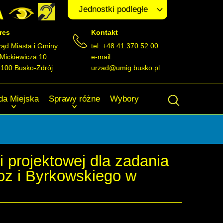
A
Jednostki podległe
res
Kontakt
ząd Miasta i Gminy
tel: +48 41 370 52 00
 Mickiewicza 10
e-mail:
-100 Busko-Zdrój
urzad@umig.busko.pl
da Miejska
Sprawy różne
Wybory
projektowej dla zadania
oz i Byrkowskiego w