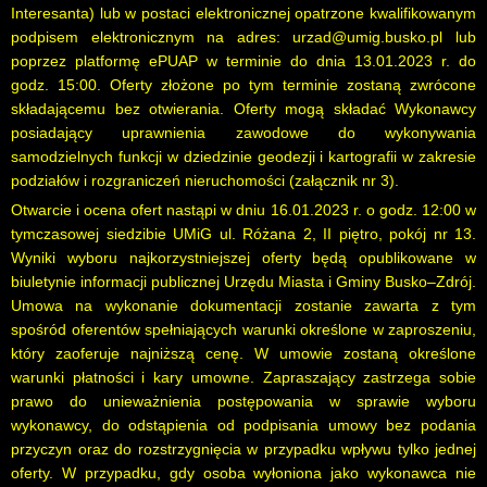
Interesanta) lub w postaci elektronicznej opatrzone kwalifikowanym
podpisem elektronicznym na adres:
urzad@umig.busko.pl
lub
poprzez platformę ePUAP w terminie do dnia 13.01.2023 r. do
godz. 15:00. Oferty złożone po tym terminie zostaną zwrócone
składającemu bez otwierania. Oferty mogą składać Wykonawcy
posiadający uprawnienia zawodowe do wykonywania
samodzielnych funkcji w dziedzinie geodezji i kartografii w zakresie
podziałów i rozgraniczeń nieruchomości (załącznik nr 3).
Otwarcie i ocena ofert nastąpi w dniu 16.01.2023 r. o godz. 12:00 w
tymczasowej siedzibie UMiG ul. Różana 2, II piętro, pokój nr 13.
Wyniki wyboru najkorzystniejszej oferty będą opublikowane w
biuletynie informacji publicznej Urzędu Miasta i Gminy Busko–Zdrój.
Umowa na wykonanie dokumentacji zostanie zawarta z tym
spośród oferentów spełniających warunki określone w zaproszeniu,
który zaoferuje najniższą cenę. W umowie zostaną określone
warunki płatności i kary umowne. Zapraszający zastrzega sobie
prawo do unieważnienia postępowania w sprawie wyboru
wykonawcy, do odstąpienia od podpisania umowy bez podania
przyczyn oraz do rozstrzygnięcia w przypadku wpływu tylko jednej
oferty. W przypadku, gdy osoba wyłoniona jako wykonawca nie