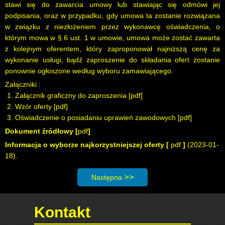
stawi się do zawarcia umowy lub stawiając się odmówi jej
podpisania, oraz w przypadku, gdy umowa ta zostanie rozwiązana
w związku z niezłożeniem przez wykonawcę oświadczenia, o
którym mowa w § 6 ust. 1 w umowie, umowa może zostać zawarta
z kolejnym oferentem, który zaproponował najniższą cenę za
wykonanie usługi, bądź zaproszenie do składania ofert zostanie
ponownie ogłoszone według wyboru zamawiającego.
Załączniki :
1. Załącznik graficzny do zaproszenia [
pdf
]
2. Wzór oferty [
pdf
]
3. Oświadczenie o posiadaniu uprawień zawodowych [
pdf
]
Dokument źródłowy [
pdf
]
Informacja o wyborze najkorzystniejszej oferty
[
pdf
]
(2023-01-
18).
Następna strona: Postępowanie: Budowa sie
Następna
Kontakt