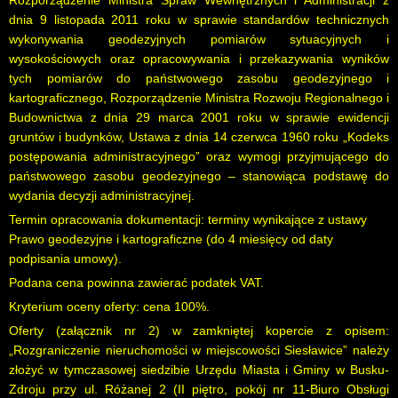
Rozporządzenie Ministra Spraw Wewnętrznych i Administracji z
dnia 9 listopada 2011 roku w sprawie standardów technicznych
wykonywania geodezyjnych pomiarów sytuacyjnych i
wysokościowych oraz opracowywania i przekazywania wyników
tych pomiarów do państwowego zasobu geodezyjnego i
kartograficznego, Rozporządzenie Ministra Rozwoju Regionalnego i
Budownictwa z dnia 29 marca 2001 roku w sprawie ewidencji
gruntów i budynków, Ustawa z dnia 14 czerwca 1960 roku „Kodeks
postępowania administracyjnego” oraz wymogi przyjmującego do
państwowego zasobu geodezyjnego – stanowiąca podstawę do
wydania decyzji administracyjnej.
Termin opracowania dokumentacji: terminy wynikające z ustawy
Prawo geodezyjne i kartograficzne (do 4 miesięcy od daty
podpisania umowy).
Podana cena powinna zawierać podatek VAT.
Kryterium oceny oferty: cena 100%.
Oferty (załącznik nr 2) w zamkniętej kopercie z opisem:
„Rozgraniczenie nieruchomości w miejscowości Siesławice” należy
złożyć w tymczasowej siedzibie Urzędu Miasta i Gminy w Busku-
Zdroju przy ul. Różanej 2 (II piętro, pokój nr 11-Biuro Obsługi