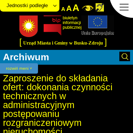
A
Jednostki podległe
A
A
[
]
Urząd Miasta i Gminy w Busku-Zdroju
Archiwum
rozwiń meni ˅
Zaproszenie do składania
ofert: dokonania czynności
technicznych w
administracyjnym
postępowaniu
rozgraniczeniowym
nieruchomości