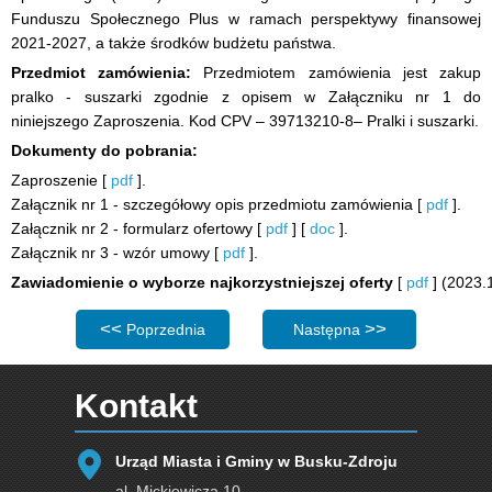
Funduszu Społecznego Plus w ramach perspektywy finansowej
2021-2027, a także środków budżetu państwa.
Przedmiot zamówienia:
Przedmiotem zamówienia jest zakup
pralko - suszarki zgodnie z opisem w Załączniku nr 1 do
niniejszego Zaproszenia. Kod CPV – 39713210-8– Pralki i suszarki.
Dokumenty do pobrania:
Zaproszenie [
pdf
].
Załącznik nr 1 - szczegółowy opis przedmiotu zamówienia [
pdf
].
Załącznik nr 2 - formularz ofertowy [
pdf
] [
doc
].
Załącznik nr 3 - wzór umowy [
pdf
].
Zawiadomienie o wyborze najkorzystniejszej oferty
[
pdf
] (2023.
Poprzednia strona: Zaproszenie do składania ofert: Wyk
Następna strona: Zaproszeni
Poprzednia
Następna
Kontakt
Urząd Miasta i Gminy w Busku-Zdroju
al. Mickiewicza 10