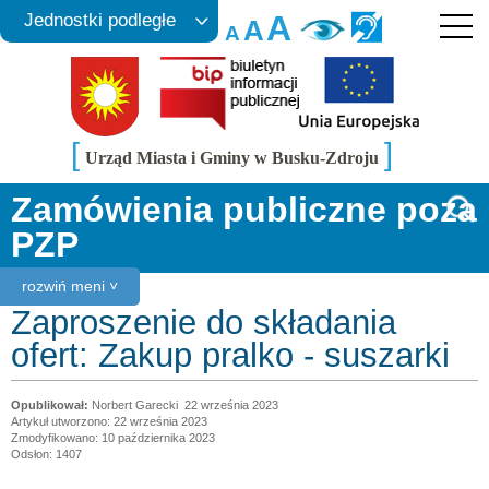
A
Jednostki podległe
A
A
[
]
Urząd Miasta i Gminy w Busku-Zdroju
Zamówienia publiczne poza
PZP
rozwiń meni ˅
Zaproszenie do składania
ofert: Zakup pralko - suszarki
Norbert Garecki
22 września 2023
Artykuł utworzono: 22 września 2023
Zmodyfikowano: 10 października 2023
Odsłon: 1407