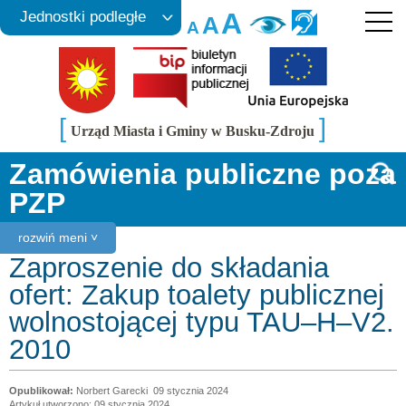
A
Jednostki podległe
A
A
[
]
Urząd Miasta i Gminy w Busku-Zdroju
Zamówienia publiczne poza
PZP
rozwiń meni ˅
Zaproszenie do składania
ofert: Zakup toalety publicznej
wolnostojącej typu TAU–H–V2.
2010
Norbert Garecki
09 stycznia 2024
Artykuł utworzono: 09 stycznia 2024