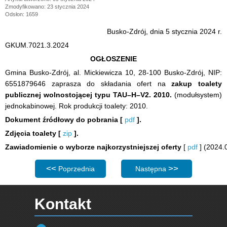
Zmodyfikowano: 23 stycznia 2024
Odsłon: 1659
Busko-Zdrój, dnia 5 stycznia 2024 r.
GKUM.7021.3.2024
OGŁOSZENIE
Gmina Busko-Zdrój, al. Mickiewicza 10, 28-100 Busko-Zdrój, NIP:
6551879646 zaprasza do składania ofert na
zakup toalety
publicznej wolnostojącej typu TAU–H–V2. 2010.
(modułsystem)
jednokabinowej. Rok produkcji toalety: 2010.
Dokument źródłowy do pobrania [
pdf
].
Zdjęcia toalety [
zip
].
Zawiadomienie o wyborze najkorzystniejszej oferty
[
pdf
] (2024.
Poprzednia strona: Zaproszenie do składania ofert: Świ
Następna strona: Gmina Busk
Poprzednia
Następna
Kontakt