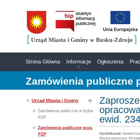
[
]
Urząd Miasta i Gminy w Busku-Zdroju
Strona Główna
Informacje
Ogłoszenia
Pra
Zamówienia publiczne 
Zaprosze
Urząd Miasta i Gminy
opracowan
Zamówienia publiczne w trybie
ewid. 23
PZP
Zamówienia publiczne poza
Norbert Ga
PZP
Artykuł utworzono: 04 kwie