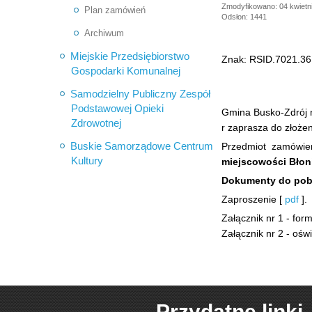
Zmodyfikowano: 04 kwietn
Plan zamówień
Odsłon: 1441
Archiwum
Miejskie Przedsiębiorstwo
Znak: RSID.7021.36
Gospodarki Komunalnej
Samodzielny Publiczny Zespół
Podstawowej Opieki
Gmina Busko-Zdrój n
Zdrowotnej
r zaprasza do złożen
Buskie Samorządowe Centrum
Przedmiot zamówie
Kultury
miejscowości Błon
Dokumenty do pob
Zaproszenie [
pdf
].
Załącznik nr 1 - for
Załącznik nr 2 - ośw
Przydatne linki