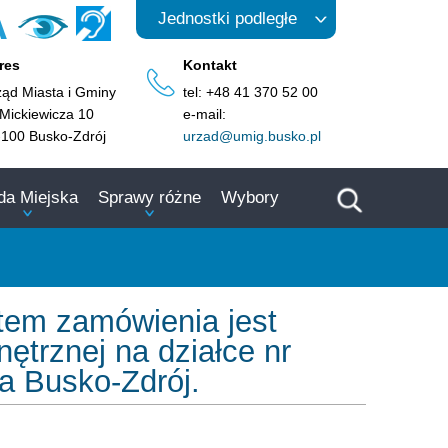
A
Jednostki podległe
res
Kontakt
ząd Miasta i Gminy
tel: +48 41 370 52 00
 Mickiewicza 10
e-mail:
-100 Busko-Zdrój
urzad@umig.busko.pl
da Miejska
Sprawy różne
Wybory
otem zamówienia jest
ętrznej na działce nr
a Busko-Zdrój.