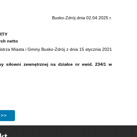
Busko-Zdrój dnia 02.04.2025 r.
RTY
ych netto
rza Miasta i Gminy Busko-Zdrój z dnia 15 stycznia 2021
 siłowni zewnętrznej na działce nr ewid. 234/1 w
ładania ofert: Wykonywanie operatów szacunkowych określających warto
strona: Zaproszenie do składania ofert: Zakup i montaż wyposażenia do
kt