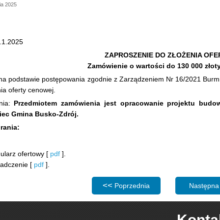
ia 2025
.1.2025
ZAPROSZENIE DO ZŁOŻENIA OFE
Zamówienie o wartości do 130 000 złot
a podstawie postępowania zgodnie z Zarządzeniem Nr 16/2021 Burmist
ia oferty cenowej.
nia:
Przedmiotem zamówienia jest opracowanie projektu budowy
iec Gmina Busko-Zdrój.
rania:
mularz ofertowy [
pdf
].
iadczenie [
pdf
].
Poprzednia strona: Zaproszenie do sk
Następna 
Poprzednia
Następna
Konta