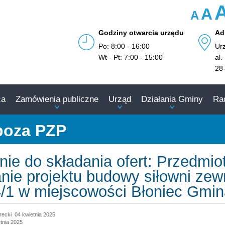
A
A
Godziny otwarcia urzędu
Ad
Po: 8:00 - 16:00
Ur
Wt - Pt: 7:00 - 15:00
al.
28
ca
Zamówienia publiczne
Urząd
Działania Gminy
Ra
poza PZP
nie do składania ofert: Przedmi
ie projektu budowy siłowni zewn
4/1 w miejscowości Błoniec Gmin
recki
04 kwietnia 2025
tnia 2025