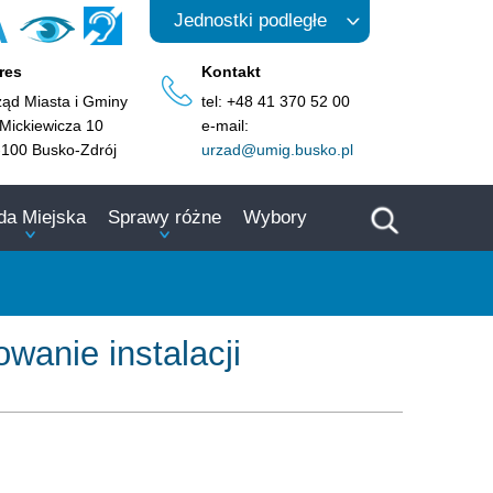
A
Jednostki podległe
res
Kontakt
ząd Miasta i Gminy
tel: +48 41 370 52 00
 Mickiewicza 10
e-mail:
-100 Busko-Zdrój
urzad@umig.busko.pl
da Miejska
Sprawy różne
Wybory
wanie instalacji