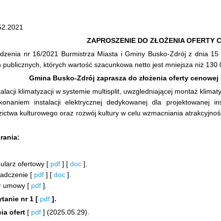
52.2021
ZAPROSZENIE DO ZŁOŻENIA OFERTY 
dzenia nr 16/2021 Burmistrza Miasta i Gminy Busko-Zdrój z dnia 15
 publicznych, których wartość szacunkowa netto jest mniejsza niż 130 
Gmina Busko-Zdrój zaprasza do złożenia oferty cenowej
alacji klimatyzacji w systemie multisplit, uwzgledniającej montaż klima
onaniem instalacji elektrycznej dedykowanej dla projektowanej in
zictwa kulturowego oraz rozwój kultury w celu wzmacniania atrakcyjno
rania:
mularz ofertowy [
pdf
] [
doc
].
iadczenie [
pdf
] [
doc
].
ór umowy [
pdf
].
tanie nr 1 [
pdf
].
ia ofert
[
pdf
] (2025.05.29).