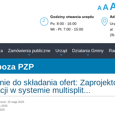
A
A
Godziny otwarcia urzędu
Ad
Po: 8:00 - 16:00
Ur
Wt - Pt: 7:00 - 15:00
al.
28
ca
Zamówienia publiczne
Urząd
Działania Gminy
Ra
poza PZP
ie do składania ofert: Zaprojekto
cji w systemie multisplit...
recki
15 maja 2025
a 2025
2025