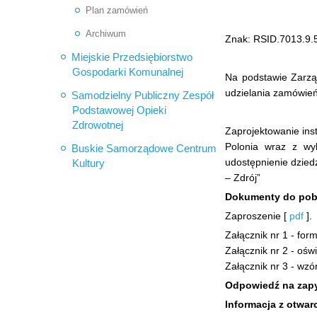
Plan zamówień
Archiwum
Znak: RSID.7013.9.
Miejskie Przedsiębiorstwo
Gospodarki Komunalnej
Na podstawie Zarzą
udzielania zamówień
Samodzielny Publiczny Zespół
Podstawowej Opieki
Zdrowotnej
Zaprojektowanie inst
Polonia wraz z wyk
Buskie Samorządowe Centrum
udostępnienie dzied
Kultury
– Zdrój”
Dokumenty do pob
Zaproszenie [
pdf
].
Załącznik nr 1 - for
Załącznik nr 2 - ośw
Załącznik nr 3 - wz
Odpowiedź na zapy
Informacja z otwarc