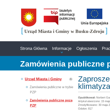
[
]
Urząd Miasta i Gminy w Busku-Zdroju
Strona Główna
Informacje
Ogłoszenia
Pra
Zamówienia publiczne 
Zaproszen
Urząd Miasta i Gminy
klimatyza
Zamówienia publiczne w trybie
PZP
Norbert Ga
Zamówienia publiczne poza
Artykuł utworzono: 15 maj
Zmodyfikowano: 30 maja 
PZP
Odsłon: 817