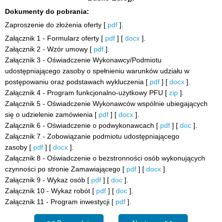
Dokumenty do pobrania:
Zaproszenie do złożenia oferty [
pdf
].
Załącznik 1 - Formularz oferty [
pdf
] [
docx
].
Załącznik 2 - Wzór umowy [
pdf
].
Załącznik 3 - Oświadczenie Wykonawcy/Podmiotu
udostępniającego zasoby o spełnieniu warunków udziału w
postępowaniu oraz podstawach wykluczenia [
pdf
] [
docx
].
Załącznik 4 - Program funkcjonalno-użytkowy PFU [
zip
].
Załącznik 5 - Oświadczenie Wykonawców wspólnie ubiegających
się o udzielenie zamówienia [
pdf
] [
docx
].
Załącznik 6 - Oświadczenie o podwykonawcach [
pdf
] [
doc
].
Załącznik 7 - Zobowiązanie podmiotu udostępniającego
zasoby [
pdf
] [
docx
].
Załącznik 8 - Oświadczenie o bezstronności osób wykonujących
czynności po stronie Zamawiającego [
pdf
] [
docx
].
Załącznik 9 - Wykaz osób [
pdf
] [
doc
].
Załącznik 10 - Wykaz robót [
pdf
] [
doc
].
Załącznik 11 - Program inwestycji [
pdf
].