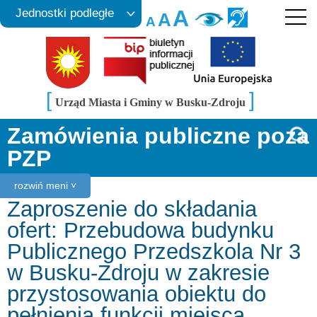
A
Jednostki podległe
A
A
[
]
Urząd Miasta i Gminy w Busku-Zdroju
Zamówienia publiczne poza
PZP
rozwiń meni ˅
Zaproszenie do składania
ofert: Przebudowa budynku
Publicznego Przedszkola Nr 3
w Busku-Zdroju w zakresie
przystosowania obiektu do
pełnienia funkcji miejsca