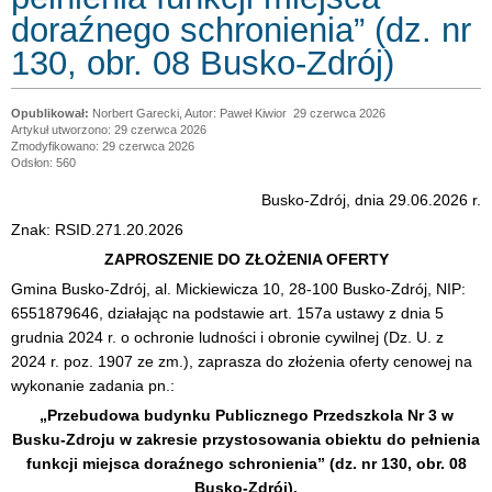
doraźnego schronienia” (dz. nr
130, obr. 08 Busko-Zdrój)
Norbert Garecki, Autor: Paweł Kiwior
29 czerwca 2026
Artykuł utworzono: 29 czerwca 2026
Zmodyfikowano: 29 czerwca 2026
Odsłon: 560
Busko-Zdrój, dnia 29.06.2026 r.
Znak: RSID.271.20.2026
ZAPROSZENIE DO ZŁOŻENIA OFERTY
Gmina Busko-Zdrój, al. Mickiewicza 10, 28-100 Busko-Zdrój, NIP:
6551879646, działając na podstawie art. 157a ustawy z dnia 5
grudnia 2024 r. o ochronie ludności i obronie cywilnej (Dz. U. z
2024 r. poz. 1907 ze zm.), zaprasza do złożenia oferty cenowej na
wykonanie zadania pn.:
„Przebudowa budynku Publicznego Przedszkola Nr 3 w
Busku-Zdroju w zakresie przystosowania obiektu do pełnienia
funkcji miejsca doraźnego schronienia” (dz. nr 130, obr. 08
Busko-Zdrój).