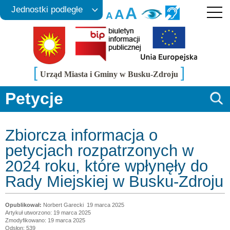
A
Jednostki podległe
A
A
[
]
Urząd Miasta i Gminy w Busku-Zdroju
Petycje
Zbiorcza informacja o
petycjach rozpatrzonych w
2024 roku, które wpłynęły do
Rady Miejskiej w Busku-Zdroju
Norbert Garecki
19 marca 2025
Artykuł utworzono: 19 marca 2025
Zmodyfikowano: 19 marca 2025
Odsłon: 539