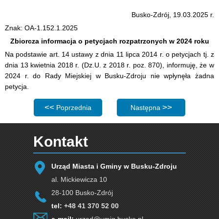
Busko-Zdrój, 19.03.2025 r.
Znak: OA-1.152.1.2025
Zbiorcza informacja o petycjach rozpatrzonych w 2024 roku
Na podstawie art. 14 ustawy z dnia 11 lipca 2014 r. o petycjach tj. z
dnia 13 kwietnia 2018 r. (Dz.U. z 2018 r. poz. 870), informuję, że w
2024 r. do Rady Miejskiej w Busku-Zdroju nie wpłynęła żadna
petycja.
Poprzednia strona: Zbiorcza informacja o petycjach roz
Następna strona: Zgłaszanie
Poprzednia
Następna
Kontakt
Urząd Miasta i Gminy w Busku-Zdroju
al. Mickiewicza 10
28-100 Busko-Zdrój
tel:
+48 41 370 52 00