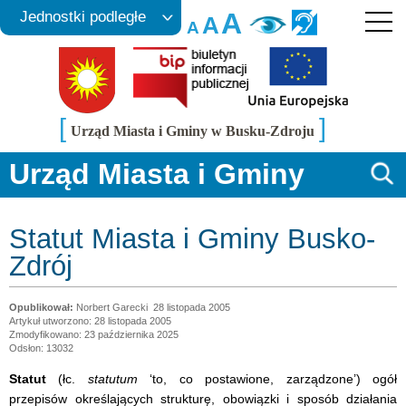
A
Jednostki podległe
A
A
[
]
Urząd Miasta i Gminy w Busku-Zdroju
Urząd Miasta i Gminy
Statut Miasta i Gminy Busko-
Zdrój
Norbert Garecki
28 listopada 2005
Artykuł utworzono: 28 listopada 2005
Zmodyfikowano: 23 października 2025
Odsłon: 13032
Statut
(łc.
statutum
‘to, co postawione, zarządzone’) ogół
przepisów określających strukturę, obowiązki i sposób działania