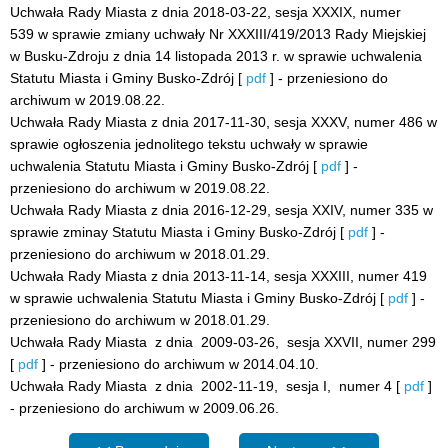
Uchwała Rady Miasta z dnia 2018-03-22, sesja XXXIX, numer
539 w sprawie zmiany uchwały Nr XXXIII/419/2013 Rady Miejskiej
w Busku-Zdroju z dnia 14 listopada 2013 r. w sprawie uchwalenia
Statutu Miasta i Gminy Busko-Zdrój [
pdf
] - przeniesiono do
archiwum w 2019.08.22.
Uchwała Rady Miasta z dnia 2017-11-30, sesja XXXV, numer 486 w
sprawie ogłoszenia jednolitego tekstu uchwały w sprawie
uchwalenia Statutu Miasta i Gminy Busko-Zdrój [
pdf
] -
przeniesiono do archiwum w 2019.08.22.
Uchwała Rady Miasta z dnia 2016-12-29, sesja XXIV, numer 335 w
sprawie zminay Statutu Miasta i Gminy Busko-Zdrój [
pdf
] -
przeniesiono do archiwum w 2018.01.29.
Uchwała Rady Miasta z dnia 2013-11-14, sesja XXXIII, numer 419
w sprawie uchwalenia Statutu Miasta i Gminy Busko-Zdrój [
pdf
] -
przeniesiono do archiwum w 2018.01.29.
Uchwała Rady Miasta z dnia 2009-03-26, sesja XXVII, numer 299
[
pdf
] - przeniesiono do archiwum w 2014.04.10.
Uchwała Rady Miasta z dnia 2002-11-19, sesja I, numer 4 [
pdf
]
- przeniesiono do archiwum w 2009.06.26.