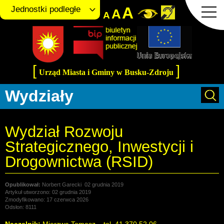
A
Jednostki podległe
A
A
[
]
Urząd Miasta i Gminy w Busku-Zdroju
Wydziały
Wydział Rozwoju
Strategicznego, Inwestycji i
Drogownictwa (RSID)
Norbert Garecki
02 grudnia 2019
Artykuł utworzono: 02 grudnia 2019
Zmodyfikowano: 17 czerwca 2026
Odsłon: 8111