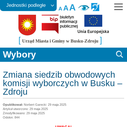
A
Jednostki podległe
A
A
[
]
Urząd Miasta i Gminy w Busku-Zdroju
Wybory
Zmiana siedzib obwodowych
komisji wyborczych w Busku –
Zdroju
Norbert Garecki
29 maja 2025
Artykuł utworzono: 29 maja 2025
Zmodyfikowano: 29 maja 2025
Odsłon: 844