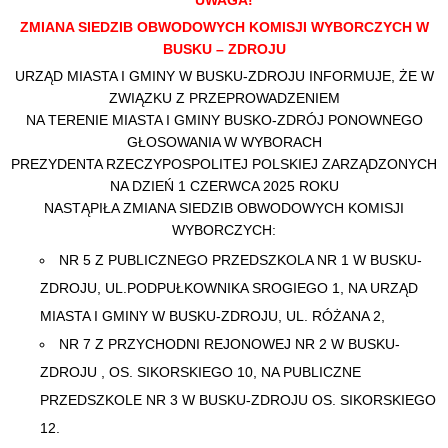
UWAGA!
ZMIANA SIEDZIB OBWODOWYCH KOMISJI WYBORCZYCH W
BUSKU – ZDROJU
URZĄD MIASTA I GMINY W BUSKU-ZDROJU INFORMUJE, ŻE W
ZWIĄZKU Z PRZEPROWADZENIEM
NA TERENIE MIASTA I GMINY BUSKO-ZDRÓJ PONOWNEGO
GŁOSOWANIA W WYBORACH
PREZYDENTA RZECZYPOSPOLITEJ POLSKIEJ ZARZĄDZONYCH
NA DZIEŃ 1 CZERWCA 2025 ROKU
NASTĄPIŁA ZMIANA SIEDZIB OBWODOWYCH KOMISJI
WYBORCZYCH:
NR 5 Z PUBLICZNEGO PRZEDSZKOLA NR 1 W BUSKU-
ZDROJU, UL.PODPUŁKOWNIKA SROGIEGO 1, NA URZĄD
MIASTA I GMINY W BUSKU-ZDROJU, UL. RÓŻANA 2,
NR 7 Z PRZYCHODNI REJONOWEJ NR 2 W BUSKU-
ZDROJU , OS. SIKORSKIEGO 10, NA PUBLICZNE
PRZEDSZKOLE NR 3 W BUSKU-ZDROJU OS. SIKORSKIEGO
12.