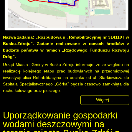
Nazwa zadania: „Rozbudowa ul. Rehabilitacyjnej nr 314110T w
Busku-Zdroju”. Zadanie realizowane w ramach środków z
budżetu państwa w ramach „Rządowego Funduszu Rozwoju
Dróg”.
Urząd Miasta i Gminy w Busku-Zdroju informuje, że ze względu na
realizację kolejnego etapu prac budowlanych na przedmiotowej
inwestycji ulica Rehabilitacyjna na odcinku od ul. Starkiewicza do
Szpitala Specjalistycznego „Górka” będzie czasowo zamknięta dla
ruchu kołowego oraz pieszego.
Więcej…
Uporządkowanie gospodarki
wodami deszczowymi na