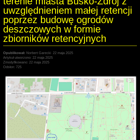
terenie miasta Busko-Zdrój z
uwzględnieniem małej retencji
poprzez budowę ogrodów
deszczowych w formie
zbiorników retencyjnych
Norbert Garecki
22 maja 2025
Artykuł utworzono: 22 maja 2025
Zmodyfikowano: 22 maja 2025
Odsłon: 725