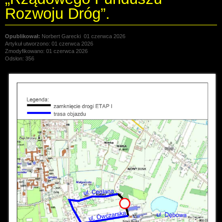
Rozwoju Dróg”.
Norbert Garecki
01 czerwca 2026
Artykuł utworzono: 01 czerwca 2026
Zmodyfikowano: 01 czerwca 2026
Odsłon: 356