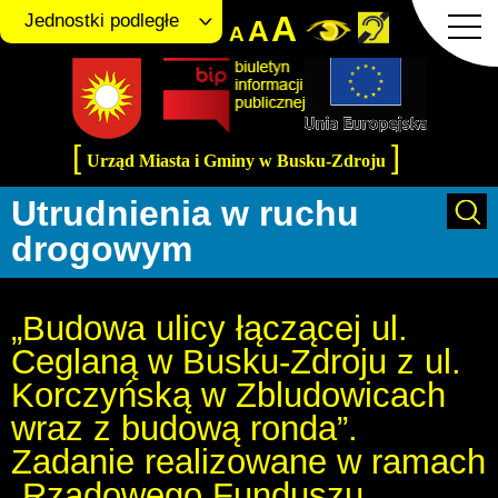
A
Jednostki podległe
A
A
[
]
Urząd Miasta i Gminy w Busku-Zdroju
Utrudnienia w ruchu
drogowym
„Budowa ulicy łączącej ul.
Ceglaną w Busku-Zdroju z ul.
Korczyńską w Zbludowicach
wraz z budową ronda”.
Zadanie realizowane w ramach
„Rządowego Funduszu