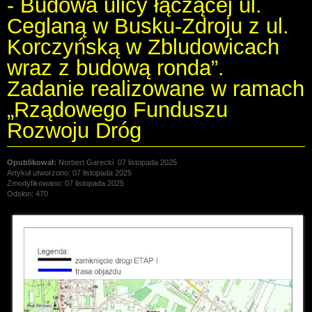
- Budowa ulicy łączącej ul.
Ceglaną w Busku-Zdroju z ul.
Korczyńską w Zbludowicach
wraz z budową ronda”.
Zadanie realizowane w ramach
„Rządowego Funduszu
Rozwoju Dróg
Norbert Garecki
07 listopada 2025
Artykuł utworzono: 07 listopada 2025
Zmodyfikowano: 07 listopada 2025
Odsłon: 470