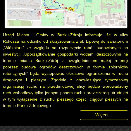
Urząd Miasta i Gminy w Busku-Zdroju informuje, że w ulicy
Rokosza na odcinku od skrzyżowania z ul. Lipową do sanatorium
„Włókniarz” ze względu na rozpoczęcie robót budowlanych na
inwestycji „Uporządkowanie gospodarki wodami deszczowymi na
terenie miasta Busko-Zdrój z uwzględnieniem małej retencji
poprzez budowę ogrodów deszczowych w formie zbiorników
retencyjnych” będą występować okresowe ograniczenia w ruchu
drogowym i pieszym. Zgodnie z obowiązującą tymczasową
organizacją ruchu na przedmiotowej ulicy będzie wprowadzony
ruch wahadłowy tylko jednym pasem ruchu oraz szereg utrudnień
w tym wyłączenie z ruchu pieszego części ciągów pieszych na
terenie Parku Zdrojowego.
Więcej…