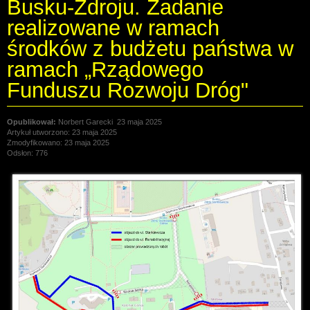
Busku-Zdroju. Zadanie
realizowane w ramach
środków z budżetu państwa w
ramach „Rządowego
Funduszu Rozwoju Dróg"
Norbert Garecki
23 maja 2025
Artykuł utworzono: 23 maja 2025
Zmodyfikowano: 23 maja 2025
Odsłon: 776