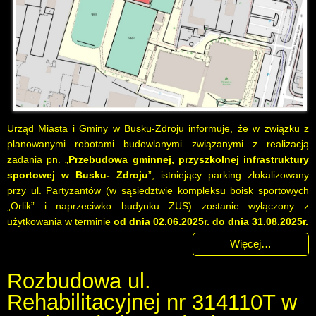
Urząd Miasta i Gminy w Busku-Zdroju informuje, że w związku z
planowanymi robotami budowlanymi związanymi z realizacją
zadania pn. „
Przebudowa gminnej, przyszkolnej infrastruktury
sportowej w Busku- Zdroju
”, istniejący parking zlokalizowany
przy ul. Partyzantów (w sąsiedztwie kompleksu boisk sportowych
„Orlik” i naprzeciwko budynku ZUS) zostanie wyłączony z
użytkowania w terminie
od dnia 02.06.2025r. do dnia 31.08.2025r.
Więcej…
Rozbudowa ul.
Rehabilitacyjnej nr 314110T w