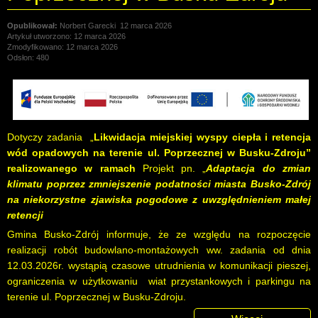
Norbert Garecki
12 marca 2026
Artykuł utworzono: 12 marca 2026
Zmodyfikowano: 12 marca 2026
Odsłon: 480
Dotyczy zadania „
Likwidacja miejskiej wyspy ciepła i retencja
wód opadowych na terenie ul. Poprzecznej w Busku-Zdroju”
realizowanego w ramach
Projekt pn. „
Adaptacja do zmian
klimatu poprzez zmniejszenie podatności miasta Busko-Zdrój
na niekorzystne zjawiska pogodowe z uwzględnieniem małej
retencji
Gmina Busko-Zdrój informuje, że ze względu na rozpoczęcie
realizacji robót budowlano-montażowych ww. zadania od dnia
12.03.2026r. wystąpią czasowe utrudnienia w komunikacji pieszej,
ograniczenia w użytkowaniu wiat przystankowych i parkingu na
terenie ul. Poprzecznej w Busku-Zdroju.