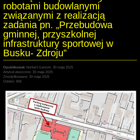
robotami budowlanymi
związanymi z realizacją
zadania pn. „Przebudowa
gminnej, przyszkolnej
infrastruktury sportowej w
Busku- Zdroju”
Norbert Garecki
30 maja 2025
Artykuł utworzono: 30 maja 2025
Zmodyfikowano: 30 maja 2025
Odsłon: 906