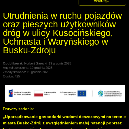
Więcej…
Utrudnienia w ruchu pojazdów
oraz pieszych użytkowników
dróg w ulicy Kusocińskiego,
Uchnasta i Waryńskiego w
Busku-Zdroju
Norbert Garecki
19 grudnia 2025
Artykuł utworzono: 19 grudnia 2025
Zmodyfikowano: 19 grudnia 2025
Odsłon: 425
Dotyczy zadania:
„Uporządkowanie gospodarki wodami deszczowymi na terenie
miasta Busko-Zdrój z uwzględnieniem małej retencji poprzez