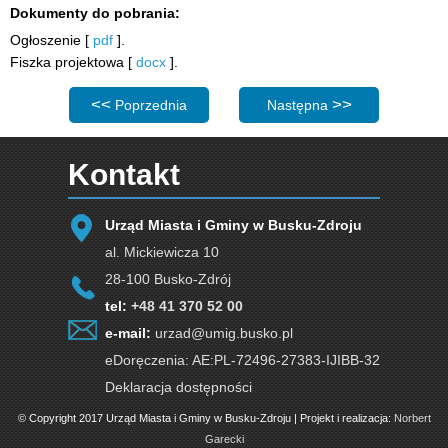
Dokumenty do pobrania:
Ogłoszenie [
pdf
].
Fiszka projektowa [
docx
].
Poprzednia strona: Postanowienie Starosty Buskiego. 
Następna strona: Informacja 
Poprzednia
Następna
Kontakt
Urząd Miasta i Gminy w Busku-Zdroju
al. Mickiewicza 10
28-100 Busko-Zdrój
tel:
+48 41 370 52 00
e-mail:
urzad@umig.busko.pl
eDoręczenia: AE:PL-72496-27383-IJIBB-32
Deklaracja dostępności
© Copyright 2017 Urząd Miasta i Gminy w Busku-Zdroju | Projekt i realizacja:
Norbert
Garecki