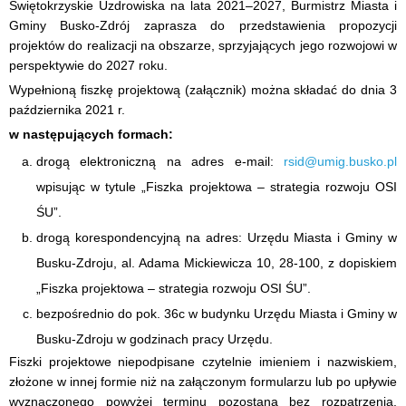
Świętokrzyskie Uzdrowiska na lata 2021–2027, Burmistrz Miasta i
Gminy Busko-Zdrój zaprasza do przedstawienia propozycji
projektów do realizacji na obszarze, sprzyjających jego rozwojowi w
perspektywie do 2027 roku.
Wypełnioną fiszkę projektową (załącznik) można składać do dnia 3
października 2021 r.
w następujących formach:
drogą elektroniczną na adres e-mail:
rsid@umig.busko.pl
wpisując w tytule „Fiszka projektowa – strategia rozwoju OSI
ŚU”.
drogą korespondencyjną na adres: Urzędu Miasta i Gminy w
Busku-Zdroju, al. Adama Mickiewicza 10, 28-100, z dopiskiem
„Fiszka projektowa – strategia rozwoju OSI ŚU”.
bezpośrednio do pok. 36c w budynku Urzędu Miasta i Gminy w
Busku-Zdroju w godzinach pracy Urzędu.
Fiszki projektowe niepodpisane czytelnie imieniem i nazwiskiem,
złożone w innej formie niż na załączonym formularzu lub po upływie
wyznaczonego powyżej terminu pozostaną bez rozpatrzenia.