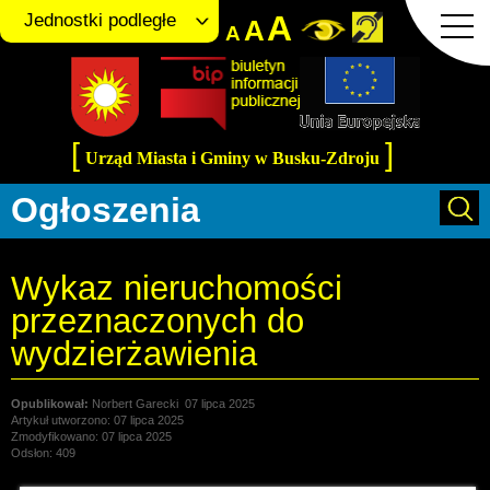
A
Jednostki podległe
A
A
[
]
Urząd Miasta i Gminy w Busku-Zdroju
Ogłoszenia
Wykaz nieruchomości
przeznaczonych do
wydzierżawienia
Norbert Garecki
07 lipca 2025
Artykuł utworzono: 07 lipca 2025
Zmodyfikowano: 07 lipca 2025
Odsłon: 409