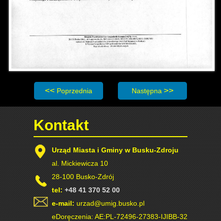
Poprzednia strona: Obwieszczenie Burmistrza Miasta i
Następna strona: Obwieszcze
Poprzednia
Następna
Kontakt
Urząd Miasta i Gminy w Busku-Zdroju
al. Mickiewicza 10
28-100 Busko-Zdrój
tel:
+48 41 370 52 00
e-mail:
urzad@umig.busko.pl
eDoręczenia: AE:PL-72496-27383-IJIBB-32