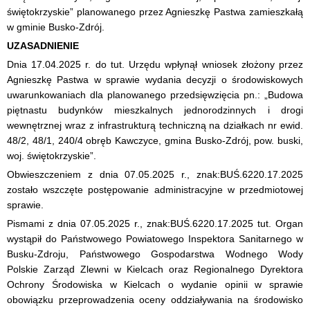
świętokrzyskie” planowanego przez Agnieszkę Pastwa zamieszkałą
w gminie Busko-Zdrój.
UZASADNIENIE
Dnia 17.04.2025 r. do tut. Urzędu wpłynął wniosek złożony przez
Agnieszkę Pastwa w sprawie wydania decyzji o środowiskowych
uwarunkowaniach dla planowanego przedsięwzięcia pn.: „Budowa
piętnastu budynków mieszkalnych jednorodzinnych i drogi
wewnętrznej wraz z infrastrukturą techniczną na działkach nr ewid.
48/2, 48/1, 240/4 obręb Kawczyce, gmina Busko-Zdrój, pow. buski,
woj. świętokrzyskie”.
Obwieszczeniem z dnia 07.05.2025 r., znak:BUŚ.6220.17.2025
zostało wszczęte postępowanie administracyjne w przedmiotowej
sprawie.
Pismami z dnia 07.05.2025 r., znak:BUŚ.6220.17.2025 tut. Organ
wystąpił do Państwowego Powiatowego Inspektora Sanitarnego w
Busku-Zdroju, Państwowego Gospodarstwa Wodnego Wody
Polskie Zarząd Zlewni w Kielcach oraz Regionalnego Dyrektora
Ochrony Środowiska w Kielcach o wydanie opinii w sprawie
obowiązku przeprowadzenia oceny oddziaływania na środowisko