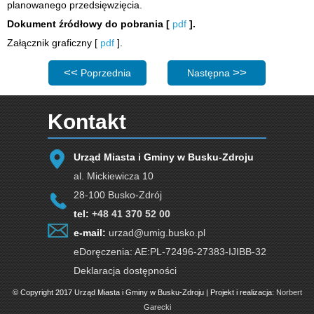
planowanego przedsięwzięcia.
Dokument źródłowy do pobrania
[
pdf
].
Załącznik graficzny [
pdf
].
Poprzednia strona: Zaproszenie do składania ofert na w
Następna strona: Obwieszcz
Poprzednia
Następna
Kontakt
Urząd Miasta i Gminy w Busku-Zdroju
al. Mickiewicza 10
28-100 Busko-Zdrój
tel:
+48 41 370 52 00
e-mail:
urzad@umig.busko.pl
eDoręczenia: AE:PL-72496-27383-IJIBB-32
Deklaracja dostępności
© Copyright 2017 Urząd Miasta i Gminy w Busku-Zdroju | Projekt i realizacja:
Norbert
Garecki