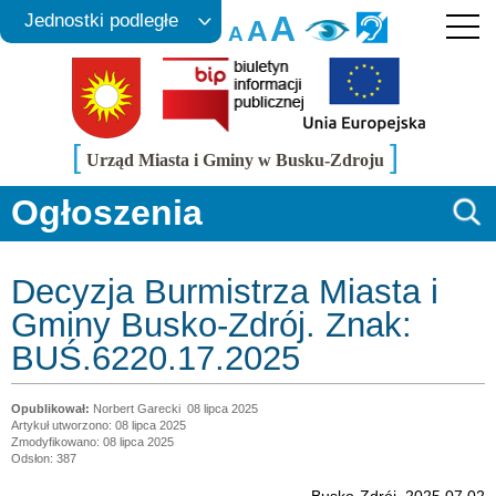
A
Jednostki podległe
A
A
[
]
Urząd Miasta i Gminy w Busku-Zdroju
Ogłoszenia
Decyzja Burmistrza Miasta i
Gminy Busko-Zdrój. Znak:
BUŚ.6220.17.2025
Norbert Garecki
08 lipca 2025
Artykuł utworzono: 08 lipca 2025
Zmodyfikowano: 08 lipca 2025
Odsłon: 387