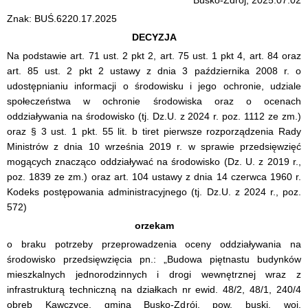
Busko-Zdrój, 2025.07.02
Znak: BUŚ.6220.17.2025
DECYZJA
Na podstawie art. 71 ust. 2 pkt 2, art. 75 ust. 1 pkt 4, art. 84 oraz
art. 85 ust. 2 pkt 2 ustawy z dnia 3 października 2008 r. o
udostępnianiu informacji o środowisku i jego ochronie, udziale
społeczeństwa w ochronie środowiska oraz o ocenach
oddziaływania na środowisko (tj. Dz.U. z 2024 r. poz. 1112 ze zm.)
oraz § 3 ust. 1 pkt. 55 lit. b tiret pierwsze rozporządzenia Rady
Ministrów z dnia 10 września 2019 r. w sprawie przedsięwzięć
mogących znacząco oddziaływać na środowisko (Dz. U. z 2019 r.,
poz. 1839 ze zm.) oraz art. 104 ustawy z dnia 14 czerwca 1960 r.
Kodeks postępowania administracyjnego (tj. Dz.U. z 2024 r., poz.
572)
orzekam
o braku potrzeby przeprowadzenia oceny oddziaływania na
środowisko przedsięwzięcia pn.: „Budowa piętnastu budynków
mieszkalnych jednorodzinnych i drogi wewnętrznej wraz z
infrastrukturą techniczną na działkach nr ewid. 48/2, 48/1, 240/4
obręb Kawczyce, gmina Busko-Zdrój, pow. buski, woj.