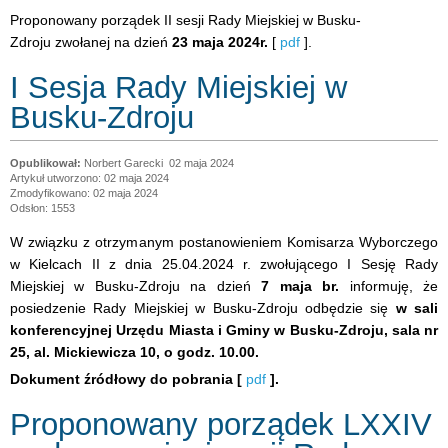
Proponowany porządek II sesji Rady Miejskiej w Busku-
Zdroju zwołanej na dzień
23 maja 2024r.
[
pdf
].
I Sesja Rady Miejskiej w
Busku-Zdroju
Norbert Garecki
02 maja 2024
Artykuł utworzono: 02 maja 2024
Zmodyfikowano: 02 maja 2024
Odsłon: 1553
W związku z otrzymanym postanowieniem Komisarza Wyborczego
w Kielcach II z dnia 25.04.2024 r. zwołującego I Sesję Rady
Miejskiej w Busku-Zdroju na dzień
7 maja br.
informuję, że
posiedzenie Rady Miejskiej w Busku-Zdroju odbędzie się
w sali
konferencyjnej Urzędu Miasta i Gminy w Busku-Zdroju, sala nr
25, al. Mickiewicza 10, o godz. 10.00.
Dokument źródłowy do pobrania [
pdf
].
Proponowany porządek LXXIV