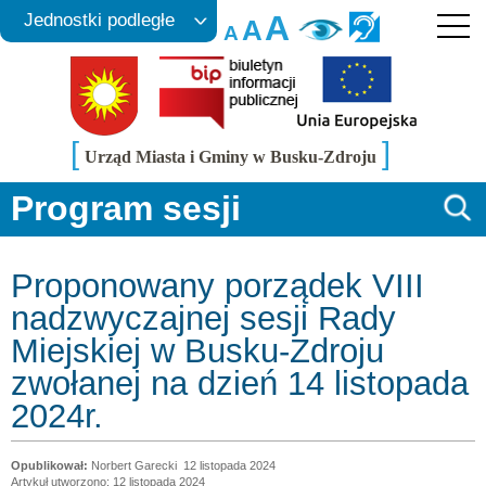
A
Jednostki podległe
A
A
[
]
Urząd Miasta i Gminy w Busku-Zdroju
Program sesji
Proponowany porządek VIII
nadzwyczajnej sesji Rady
Miejskiej w Busku-Zdroju
zwołanej na dzień 14 listopada
2024r.
Norbert Garecki
12 listopada 2024
Artykuł utworzono: 12 listopada 2024