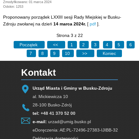
Zmodyfikowano: 01 marca 2024
Odsłon: 1253
Proponowany porządek LXXIII sesji Rady Miejskiej w Busku-
Zdroju zwołanej na dzień
14 marca 2024r.
[
pdf
].
Strona 3 z 22
Początek
<<
1
2
3
4
5
6
7
8
9
10
>>
Koniec
Kontakt
Urząd Miasta i Gminy w Busku-Zdroju
al. Mickiewicza 10
28-100 Busko-Zdrój
tel:
+48 41 370 52 00
e-mail:
urzad@umig.busko.pl
eDoręczenia: AE:PL-72496-27383-IJIBB-32
Deklaracja dostępności