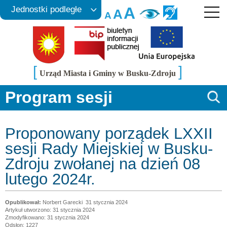
A
Jednostki podległe
A
A
[
]
Urząd Miasta i Gminy w Busku-Zdroju
Program sesji
Proponowany porządek LXXII
sesji Rady Miejskiej w Busku-
Zdroju zwołanej na dzień 08
lutego 2024r.
Norbert Garecki
31 stycznia 2024
Artykuł utworzono: 31 stycznia 2024
Zmodyfikowano: 31 stycznia 2024
Odsłon: 1227