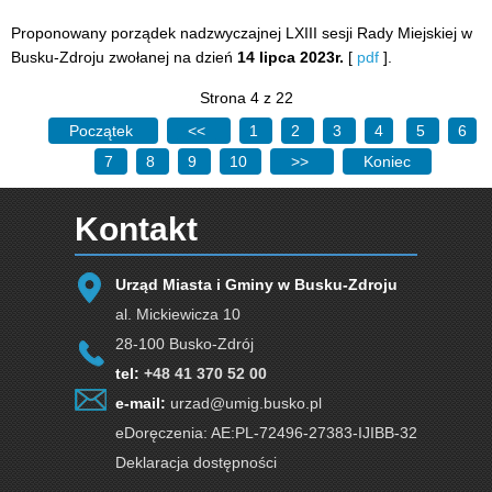
Proponowany porządek nadzwyczajnej LXIII sesji Rady Miejskiej w
Busku-Zdroju zwołanej na dzień
14 lipca 2023r.
[
pdf
].
Strona 4 z 22
Początek
<<
1
2
3
4
5
6
7
8
9
10
>>
Koniec
Kontakt
Urząd Miasta i Gminy w Busku-Zdroju
al. Mickiewicza 10
28-100 Busko-Zdrój
tel:
+48 41 370 52 00
e-mail:
urzad@umig.busko.pl
eDoręczenia: AE:PL-72496-27383-IJIBB-32
Deklaracja dostępności