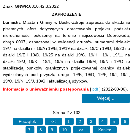
Znak: GNWR.6810.42.3.2022
ZAPROSZENIE
Burmistrz Miasta i Gminy w Busku-Zdroju zaprasza do składania
pisemnych ofert dotyczących opracowania projektu podziału
nieruchomości położonej na terenie miejscowości Dobrowoda,
obręb 0007, oznaczonej w ewidencji gruntów numerami działek:
19/7 na działki nr 19/A i 19/B, 19/19 na działki 19/C i 19/D, 19/20 na
działki 19/E i 19/D, 19/25 na działki 19/G, 19/H i 19/I, 19/11 na
działki 19/J, 19/K i 19/L, 19/5 na działki 19/M, 19/N i 19/O ze
stabilizacją punktów granicznych projektowanej granicy działek
wydzielanych pod przyszłą drogę: 19/B, 19/D, 19/F, 19/I, 19/L,
19/O, 19/N, 19/J, 19/G i aktualizacją użytków.
Informacja o unieważnieniu postępowania
[
pdf
] (2022-09-06).
Więcej…
Strona 2 z 132
Początek
<<
1
2
3
4
5
6
7
8
9
10
>>
Koniec