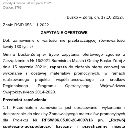
Zmodyfikowano: 28 listopada 2022
Odsłon: 1765
Busko – Zdrój, dn. 17.10.2022r.
Znak: RSID.056.1.1.2022
ZAPYTANIE OFERTOWE
Dot. zamówienie o wartości nie przekraczającej równowartości
kwoty 130 tys. zł
Gmina Busko-Zdrój w trybie zapytania ofertowego zgodnie z
Zarządzeniem Nr 16/2021 Burmistrza Miasta i Gminy Busko-Zdrój z
dnia 15 stycznia 2021r.,
zaprasza
do złożenia oferty cenowej na
wykonanie i dostawę materiałów promocyjnych, w ramach
realizowanego projektu współfinansowanego ze środków
Regionalnego Programu Operacyjnego Województwa
Świętokrzyskiego 2014-2020.
Przedmiot zamówienia:
1.1. Przedmiotem zamówienia jest opracowanie, wykonanie i
dostarczenie do siedziby Zamawiającego materiałów promocyjnych
dla Projektu
Nr RPSW.06.05.00-26-0007/16 pn. „Rozwój
społeczno-gospodarczy, fizyczny i przestrzenny miasta