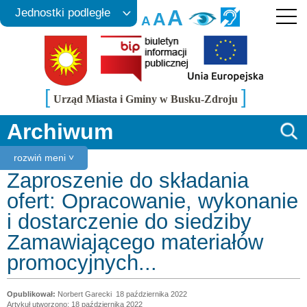
A
Jednostki podległe
A
A
[
]
Urząd Miasta i Gminy w Busku-Zdroju
Archiwum
rozwiń meni ˅
Zaproszenie do składania
ofert: Opracowanie, wykonanie
i dostarczenie do siedziby
Zamawiającego materiałów
promocyjnych...
Norbert Garecki
18 października 2022
Artykuł utworzono: 18 października 2022