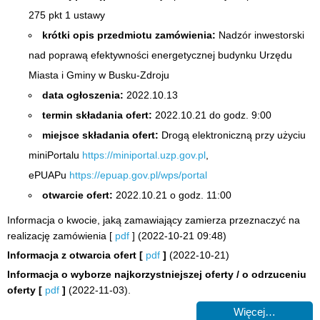
275 pkt 1 ustawy
krótki opis przedmiotu zamówienia:
Nadzór inwestorski
nad poprawą efektywności energetycznej budynku Urzędu
Miasta i Gminy w Busku-Zdroju
data ogłoszenia:
2022.10.13
termin składania ofert:
2022.10.21 do godz. 9:00
miejsce składania ofert:
Drogą elektroniczną przy użyciu
miniPortalu
https://miniportal.uzp.gov.pl
,
ePUAPu
https://epuap.gov.pl/wps/portal
otwarcie ofert:
2022.10.21 o godz. 11:00
Informacja o kwocie, jaką zamawiający zamierza przeznaczyć na
realizację zamówienia [
pdf
] (2022-10-21 09:48)
Informacja z otwarcia ofert
[
pdf
]
(2022-10-21)
Informacja o wyborze najkorzystniejszej oferty / o odrzuceniu
oferty
[
pdf
]
(2022-11-03).
Więcej…