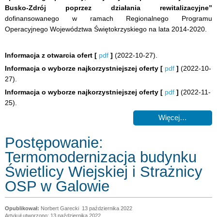
Busko-Zdrój poprzez działania rewitalizacyjne”
dofinansowanego w ramach Regionalnego Programu
Operacyjnego Województwa Świętokrzyskiego na lata 2014-2020.
Informacja z otwarcia ofert
[
pdf
]
(2022-10-27).
Informacja o wyborze najkorzystniejszej oferty
[
pdf
]
(2022-10-
27).
Informacja o wyborze najkorzystniejszej oferty
[
pdf
]
(2022-11-
25).
Więcej…
Postępowanie:
Termomodernizacja budynku
Świetlicy Wiejskiej i Strażnicy
OSP w Galowie
Norbert Garecki
13 października 2022
Artykuł utworzono: 13 października 2022