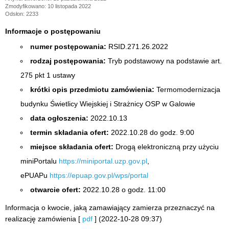
Zmodyfikowano: 10 listopada 2022
Odsłon: 2233
Informacje o postępowaniu
numer postępowania:
RSID.271.26.2022
rodzaj postępowania:
Tryb podstawowy na podstawie art.
275 pkt 1 ustawy
krótki opis przedmiotu zamówienia:
Termomodernizacja
budynku Świetlicy Wiejskiej i Strażnicy OSP w Galowie
data ogłoszenia:
2022.10.13
termin składania ofert:
2022.10.28 do godz. 9:00
miejsce składania ofert:
Drogą elektroniczną przy użyciu
miniPortalu
https://miniportal.uzp.gov.pl
,
ePUAPu
https://epuap.gov.pl/wps/portal
otwarcie ofert:
2022.10.28 o godz. 11:00
Informacja o kwocie, jaką zamawiający zamierza przeznaczyć na
realizację zamówienia [
pdf
] (2022-10-28 09:37)