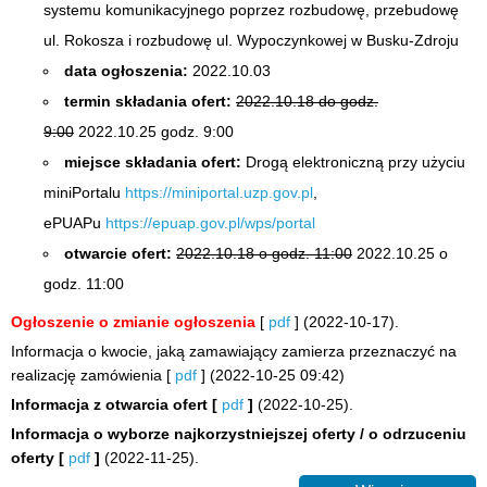
systemu komunikacyjnego poprzez rozbudowę, przebudowę
ul. Rokosza i rozbudowę ul. Wypoczynkowej w Busku-Zdroju
data ogłoszenia:
2022.10.03
termin składania ofert:
2022.10.18 do godz.
9:00
2022.10.25 godz. 9:00
miejsce składania ofert:
Drogą elektroniczną przy użyciu
miniPortalu
https://miniportal.uzp.gov.pl
,
ePUAPu
https://epuap.gov.pl/wps/portal
otwarcie ofert:
2022.10.18 o godz. 11:00
2022.10.25 o
godz. 11:00
Ogłoszenie o zmianie ogłoszenia
[
pdf
] (2022-10-17).
Informacja o kwocie, jaką zamawiający zamierza przeznaczyć na
realizację zamówienia [
pdf
] (2022-10-25 09:42)
Informacja z otwarcia ofert
[
pdf
]
(2022-10-25).
Informacja o wyborze najkorzystniejszej oferty / o odrzuceniu
oferty
[
pdf
]
(2022-11-25).