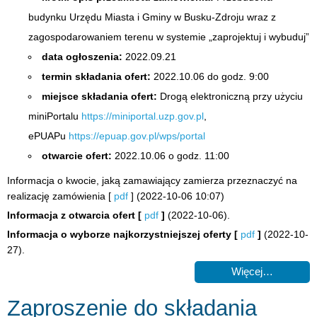
budynku Urzędu Miasta i Gminy w Busku-Zdroju wraz z
zagospodarowaniem terenu w systemie „zaprojektuj i wybuduj”
data ogłoszenia:
2022.09.21
termin składania ofert:
2022.10.06 do godz. 9:00
miejsce składania ofert:
Drogą elektroniczną przy użyciu
miniPortalu
https://miniportal.uzp.gov.pl
,
ePUAPu
https://epuap.gov.pl/wps/portal
otwarcie ofert:
2022.10.06 o godz. 11:00
Informacja o kwocie, jaką zamawiający zamierza przeznaczyć na
realizację zamówienia [
pdf
] (2022-10-06 10:07)
Informacja z otwarcia ofert
[
pdf
]
(2022-10-06).
Informacja o wyborze najkorzystniejszej oferty
[
pdf
]
(2022-10-
27).
Więcej…
Zaproszenie do składania