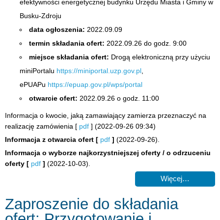
efektywności energetycznej budynku Urzędu Miasta i Gminy w
Busku-Zdroju
data ogłoszenia:
2022.09.09
termin składania ofert:
2022.09.26 do godz. 9:00
miejsce składania ofert:
Drogą elektroniczną przy użyciu
miniPortalu
https://miniportal.uzp.gov.pl
,
ePUAPu
https://epuap.gov.pl/wps/portal
otwarcie ofert:
2022.09.26 o godz. 11:00
Informacja o kwocie, jaką zamawiający zamierza przeznaczyć na
realizację zamówienia [
pdf
] (2022-09-26 09:34)
Informacja z otwarcia ofert
[
pdf
]
(2022-09-26).
Informacja o wyborze najkorzystniejszej oferty / o odrzuceniu
oferty
[
pdf
]
(2022-10-03).
Więcej…
Zaproszenie do składania
ofert: Przygotowanie i