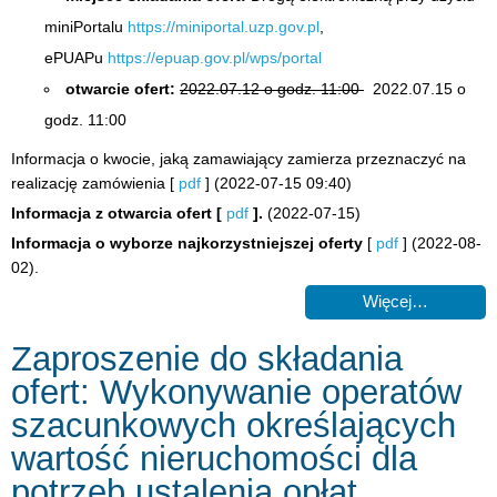
miniPortalu
https://miniportal.uzp.gov.pl
,
ePUAPu
https://epuap.gov.pl/wps/portal
otwarcie ofert:
2022.07.12 o godz. 11:00
2022.07.15 o
godz. 11:00
Informacja o kwocie, jaką zamawiający zamierza przeznaczyć na
realizację zamówienia [
pdf
] (2022-07-15 09:40)
Informacja z otwarcia ofert
[
pdf
].
(2022-07-15)
Informacja o wyborze najkorzystniejszej oferty
[
pdf
] (2022-08-
02).
Więcej…
Zaproszenie do składania
ofert: Wykonywanie operatów
szacunkowych określających
wartość nieruchomości dla
potrzeb ustalenia opłat