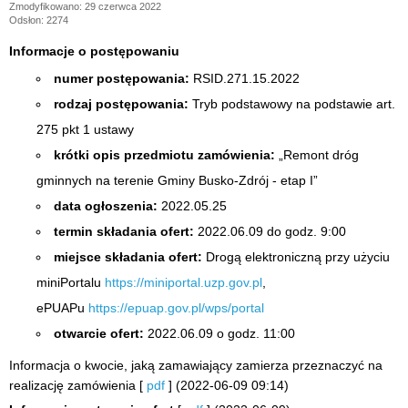
Zmodyfikowano: 29 czerwca 2022
Odsłon: 2274
Informacje o postępowaniu
numer postępowania:
RSID.271.15.2022
rodzaj postępowania:
Tryb podstawowy na podstawie art.
275 pkt 1 ustawy
krótki opis przedmiotu zamówienia:
„Remont dróg
gminnych na terenie Gminy Busko-Zdrój - etap I”
data ogłoszenia:
2022.05.25
termin składania ofert:
2022.06.09 do godz. 9:00
miejsce składania ofert:
Drogą elektroniczną przy użyciu
miniPortalu
https://miniportal.uzp.gov.pl
,
ePUAPu
https://epuap.gov.pl/wps/portal
otwarcie ofert:
2022.06.09 o godz. 11:00
Informacja o kwocie, jaką zamawiający zamierza przeznaczyć na
realizację zamówienia [
pdf
] (2022-06-09 09:14)