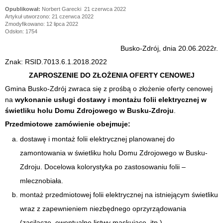
Norbert Garecki
21 czerwca 2022
Artykuł utworzono: 21 czerwca 2022
Zmodyfikowano: 12 lipca 2022
Odsłon: 1754
Busko-Zdrój, dnia 20.06.2022r.
Znak: RSID.7013.6.1.2018.2022
ZAPROSZENIE DO ZŁOŻENIA OFERTY CENOWEJ
Gmina Busko-Zdrój zwraca się z prośbą o złożenie oferty cenowej
na
wykonanie usługi dostawy i montażu folii elektrycznej w
świetliku holu Domu Zdrojowego w Busku-Zdroju
.
Przedmiotowe zamówienie obejmuje:
dostawę i montaż folii elektrycznej planowanej do
zamontowania w świetliku holu Domu Zdrojowego w Busku-
Zdroju. Docelowa kolorystyka po zastosowaniu folii –
mlecznobiała.
montaż przedmiotowej folii elektrycznej na istniejącym świetliku
wraz z zapewnieniem niezbędnego oprzyrządowania
(zasilacze, ewentualne listwy maskujące, itp.)