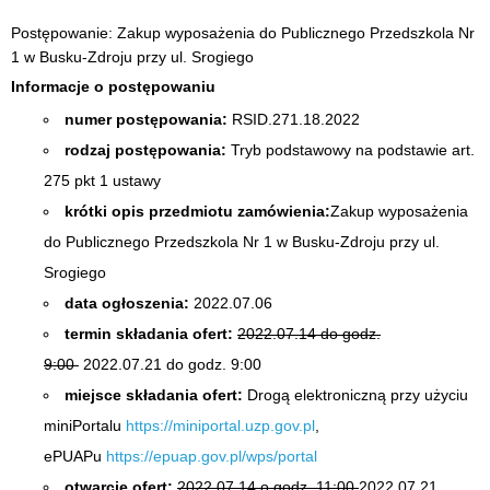
Postępowanie: Zakup wyposażenia do Publicznego Przedszkola Nr
1 w Busku-Zdroju przy ul. Srogiego
Informacje o postępowaniu
numer postępowania:
RSID.271.18.2022
rodzaj postępowania:
Tryb podstawowy na podstawie art.
275 pkt 1 ustawy
krótki opis przedmiotu zamówienia:
Zakup wyposażenia
do Publicznego Przedszkola Nr 1 w Busku-Zdroju przy ul.
Srogiego
data ogłoszenia:
2022.07.06
termin składania ofert:
2022.07.14 do godz.
9:00
2022.07.21 do godz. 9:00
miejsce składania ofert:
Drogą elektroniczną przy użyciu
miniPortalu
https://miniportal.uzp.gov.pl
,
ePUAPu
https://epuap.gov.pl/wps/portal
otwarcie ofert:
2022.07.14 o godz. 11:00
2022.07.21