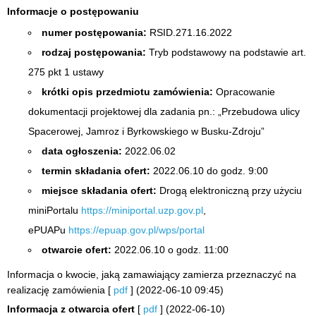
Informacje o postępowaniu
numer postępowania:
RSID.271.16.2022
rodzaj postępowania:
Tryb podstawowy na podstawie art.
275 pkt 1 ustawy
krótki opis przedmiotu zamówienia:
Opracowanie
dokumentacji projektowej dla zadania pn.: „Przebudowa ulicy
Spacerowej, Jamroz i Byrkowskiego w Busku-Zdroju”
data ogłoszenia:
2022.06.02
termin składania ofert:
2022.06.10 do godz. 9:00
miejsce składania ofert:
Drogą elektroniczną przy użyciu
miniPortalu
https://miniportal.uzp.gov.pl
,
ePUAPu
https://epuap.gov.pl/wps/portal
otwarcie ofert:
2022.06.10 o godz. 11:00
Informacja o kwocie, jaką zamawiający zamierza przeznaczyć na
realizację zamówienia [
pdf
] (2022-06-10 09:45)
Informacja z otwarcia ofert
[
pdf
] (2022-06-10)