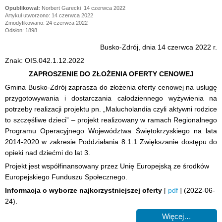
Norbert Garecki
14 czerwca 2022
Artykuł utworzono: 14 czerwca 2022
Zmodyfikowano: 24 czerwca 2022
Odsłon: 1898
Busko-Zdrój, dnia 14 czerwca 2022 r.
Znak: OIS.042.1.12.2022
ZAPROSZENIE DO ZŁOŻENIA OFERTY CENOWEJ
Gmina Busko-Zdrój zaprasza do złożenia oferty cenowej na usługę
przygotowywania i dostarczania całodziennego wyżywienia na
potrzeby realizacji projektu pn. „Malucholandia czyli aktywni rodzice
to szczęśliwe dzieci” – projekt realizowany w ramach Regionalnego
Programu Operacyjnego Województwa Świętokrzyskiego na lata
2014-2020 w zakresie Poddziałania 8.1.1 Zwiększanie dostępu do
opieki nad dziećmi do lat 3.
Projekt jest współfinansowany przez Unię Europejską ze środków
Europejskiego Funduszu Społecznego.
Informacja o wyborze najkorzystniejszej oferty
[
pdf
] (2022-06-
24).
Więcej…