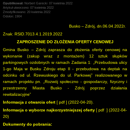
Norbert Garecki
07 kwietnia 2022
Artykuł utworzono: 07 kwietnia 2022
Zmodyfikowano: 20 kwietnia 2022
Odsłon: 1904
Busko – Zdrój, dn.06.04.2022r.
Znak: RSID.7013.4.1.2019.2022
ZAPROSZENIE DO ZŁOŻENIA OFERTY CENOWEJ
Gmina Busko – Zdrój zaprasza do złożenia oferty cenowej na
wykonanie (zakup wraz z montażem) 12 sztuk słupków
parkingowych ozdobnych w ramach Zadania 1: „Przebudowa ulicy
1-go Maja w Busku Zdroju etap II - przebudowa na deptak na
odcinku od ul. Rzewuskiego do ul. Parkowej” realizowanego w
ramach projektu pn. „Rozwój społeczno - gospodarczy, fizyczny i
przestrzenny Miasta Busko - Zdrój poprzez działania
rewitalizacyjne”
Informacja z otwarcia ofert
[
pdf
] (2022-04-20).
Informacja o wyborze najkorzystniejszej oferty
[
pdf
] (2022-04-
20)
Dokumenty do pobrania: