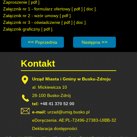
Zaproszenie [
pdf
].
Załącznik nr 1 - formularz ofertowy [
pdf
] [
doc
].
Załącznik nr 2 - wzór umowy [
pdf
].
Załącznik nr 3 - oświadczenie [
pdf
] [
doc
].
Załącznik graficzny [
pdf
].
Poprzednia strona: Zaproszenie do składania ofert: Pełn
Następna strona: Zaproszeni
Poprzednia
Następna
Kontakt
Urząd Miasta i Gminy w Busku-Zdroju
al. Mickiewicza 10
28-100 Busko-Zdrój
tel:
+48 41 370 52 00
e-mail:
urzad@umig.busko.pl
eDoręczenia: AE:PL-72496-27383-IJIBB-32
Deklaracja dostępności