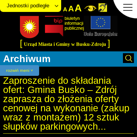
A
Jednostki podległe
A
A
[
]
Urząd Miasta i Gminy w Busku-Zdroju
Archiwum
rozwiń meni ˅
Zaproszenie do składania
ofert: Gmina Busko – Zdrój
zaprasza do złożenia oferty
cenowej na wykonanie (zakup
wraz z montażem) 12 sztuk
słupków parkingowych...