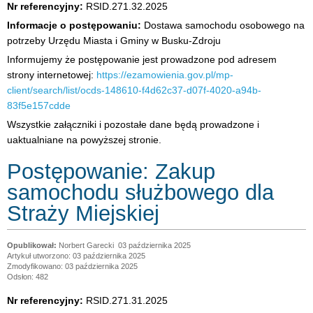
Nr referencyjny:
RSID.271.32.2025
Informacje o postępowaniu:
Dostawa samochodu osobowego na
potrzeby Urzędu Miasta i Gminy w Busku-Zdroju
Informujemy że postępowanie jest prowadzone pod adresem
strony internetowej:
https://ezamowienia.gov.pl/mp-
client/search/list/ocds-148610-f4d62c37-d07f-4020-a94b-
83f5e157cdde
Wszystkie załączniki i pozostałe dane będą prowadzone i
uaktualniane na powyższej stronie.
Postępowanie: Zakup
samochodu służbowego dla
Straży Miejskiej
Norbert Garecki
03 października 2025
Artykuł utworzono: 03 października 2025
Zmodyfikowano: 03 października 2025
Odsłon: 482
Nr referencyjny:
RSID.271.31.2025