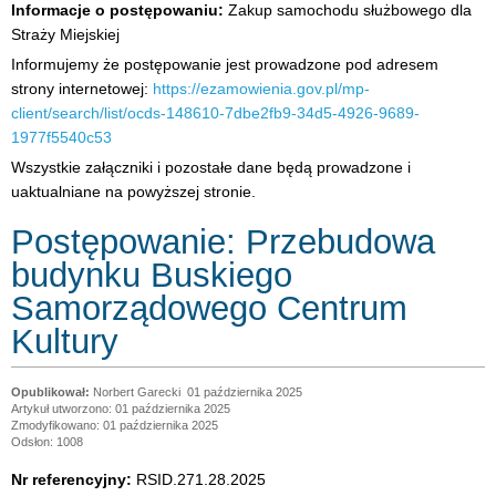
Informacje o postępowaniu:
Zakup samochodu służbowego dla
Straży Miejskiej
Informujemy że postępowanie jest prowadzone pod adresem
strony internetowej:
https://ezamowienia.gov.pl/mp-
client/search/list/ocds-148610-7dbe2fb9-34d5-4926-9689-
1977f5540c53
Wszystkie załączniki i pozostałe dane będą prowadzone i
uaktualniane na powyższej stronie.
Postępowanie: Przebudowa
budynku Buskiego
Samorządowego Centrum
Kultury
Norbert Garecki
01 października 2025
Artykuł utworzono: 01 października 2025
Zmodyfikowano: 01 października 2025
Odsłon: 1008
Nr referencyjny:
RSID.271.28.2025