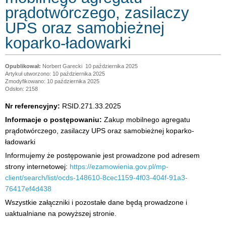
prądotwórczego, zasilaczy
UPS oraz samobieżnej
koparko-ładowarki
Norbert Garecki
10 października 2025
Artykuł utworzono: 10 października 2025
Zmodyfikowano: 10 października 2025
Odsłon: 2158
Nr referencyjny:
RSID.271.33.2025
Informacje o postępowaniu:
Zakup mobilnego agregatu
prądotwórczego, zasilaczy UPS oraz samobieżnej koparko-
ładowarki
Informujemy że postępowanie jest prowadzone pod adresem
strony internetowej:
https://ezamowienia.gov.pl/mp-
client/search/list/ocds-148610-8cec1159-4f03-404f-91a3-
76417ef4d438
Wszystkie załączniki i pozostałe dane będą prowadzone i
uaktualniane na powyższej stronie.