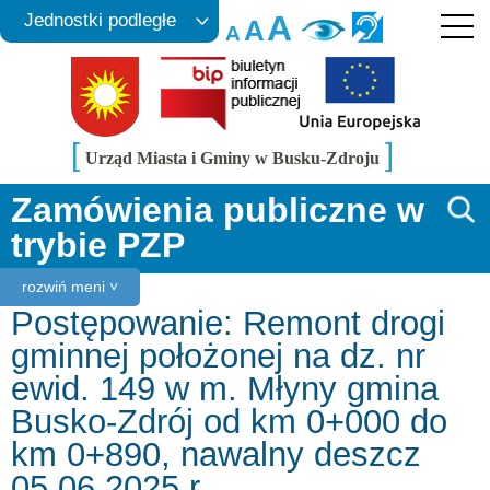
A
Jednostki podległe
A
A
[
]
Urząd Miasta i Gminy w Busku-Zdroju
Zamówienia publiczne w
trybie PZP
rozwiń meni ˅
Postępowanie: Remont drogi
gminnej położonej na dz. nr
ewid. 149 w m. Młyny gmina
Busko-Zdrój od km 0+000 do
km 0+890, nawalny deszcz
05.06.2025 r.