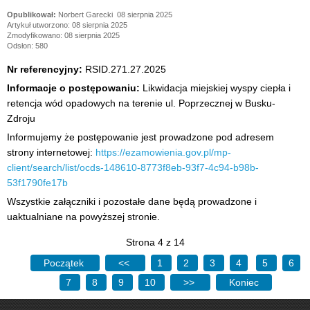
Norbert Garecki
08 sierpnia 2025
Artykuł utworzono: 08 sierpnia 2025
Zmodyfikowano: 08 sierpnia 2025
Odsłon: 580
Nr referencyjny:
RSID.271.27.2025
Informacje o postępowaniu:
Likwidacja miejskiej wyspy ciepła i
retencja wód opadowych na terenie ul. Poprzecznej w Busku-
Zdroju
Informujemy że postępowanie jest prowadzone pod adresem
strony internetowej:
https://ezamowienia.gov.pl/mp-
client/search/list/ocds-148610-8773f8eb-93f7-4c94-b98b-
53f1790fe17b
Wszystkie załączniki i pozostałe dane będą prowadzone i
uaktualniane na powyższej stronie.
Strona 4 z 14
Początek
<<
1
2
3
4
5
6
7
8
9
10
>>
Koniec