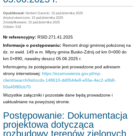
Norbert Garecki
15 października 2025
Artykuł utworzono: 15 października 2025
Zmodyfikowano: 15 października 2025
Odsłon: 518
Nr referencyjny:
RSID.271.41.2025
Informacje o postępowaniu:
Remont drogi gminnej położonej na
dz. nr ewid. 149 w m. Młyny gmina Busko-Zdrój od km 0+000 do
km 0+890, nawalny deszcz 05.06.2025 r.
Informujemy że postępowanie jest prowadzone pod adresem
strony internetowej:
https://ezamowienia.gov.pl/mp-
client/search/list/ocds-148610-dd0544e8-e55e-4ec2-a9b8-
50a45f80cb70
Wszystkie załączniki i pozostałe dane będą prowadzone i
uaktualniane na powyższej stronie.
Postępowanie: Dokumentacja
projektowa dotycząca
rozbudowy terenów zielonych