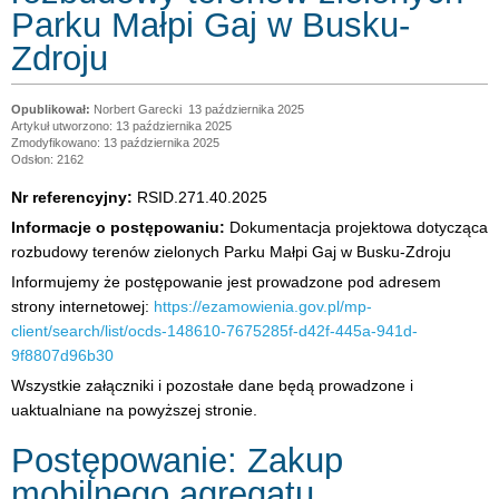
Parku Małpi Gaj w Busku-
Zdroju
Norbert Garecki
13 października 2025
Artykuł utworzono: 13 października 2025
Zmodyfikowano: 13 października 2025
Odsłon: 2162
Nr referencyjny:
RSID.271.40.2025
Informacje o postępowaniu:
Dokumentacja projektowa dotycząca
rozbudowy terenów zielonych Parku Małpi Gaj w Busku-Zdroju
Informujemy że postępowanie jest prowadzone pod adresem
strony internetowej:
https://ezamowienia.gov.pl/mp-
client/search/list/ocds-148610-7675285f-d42f-445a-941d-
9f8807d96b30
Wszystkie załączniki i pozostałe dane będą prowadzone i
uaktualniane na powyższej stronie.
Postępowanie: Zakup
mobilnego agregatu