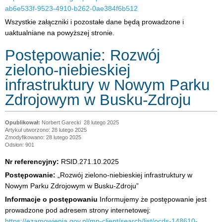
ab6e533f-9523-4910-b262-0ae384f6b512
Wszystkie załączniki i pozostałe dane będą prowadzone i
uaktualniane na powyższej stronie.
Postępowanie: Rozwój
zielono-niebieskiej
infrastruktury w Nowym Parku
Zdrojowym w Busku-Zdroju
Norbert Garecki
28 lutego 2025
Artykuł utworzono: 28 lutego 2025
Zmodyfikowano: 28 lutego 2025
Odsłon: 901
Nr referencyjny:
RSID.271.10.2025
Postępowanie:
„Rozwój zielono-niebieskiej infrastruktury w
Nowym Parku Zdrojowym w Busku-Zdroju”
Informacje o postępowaniu
Informujemy że postępowanie jest
prowadzone pod adresem strony internetowej:
https://ezamowienia.gov.pl/mp-client/search/list/ocds-148610-