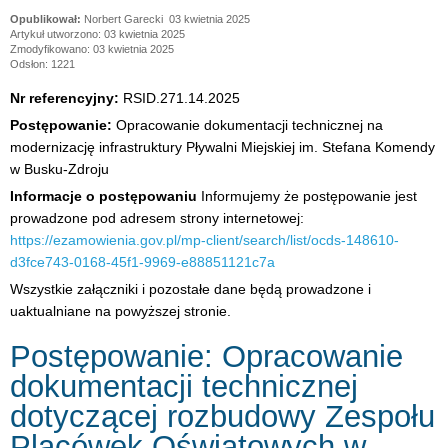
Norbert Garecki
03 kwietnia 2025
Artykuł utworzono: 03 kwietnia 2025
Zmodyfikowano: 03 kwietnia 2025
Odsłon: 1221
Nr referencyjny:
RSID.271.14.2025
Postępowanie:
Opracowanie dokumentacji technicznej na
modernizację infrastruktury Pływalni Miejskiej im. Stefana Komendy
w Busku-Zdroju
Informacje o postępowaniu
Informujemy że postępowanie jest
prowadzone pod adresem strony internetowej:
https://ezamowienia.gov.pl/mp-client/search/list/ocds-148610-
d3fce743-0168-45f1-9969-e88851121c7a
Wszystkie załączniki i pozostałe dane będą prowadzone i
uaktualniane na powyższej stronie.
Postępowanie: Opracowanie
dokumentacji technicznej
dotyczącej rozbudowy Zespołu
Placówek Oświatowych w