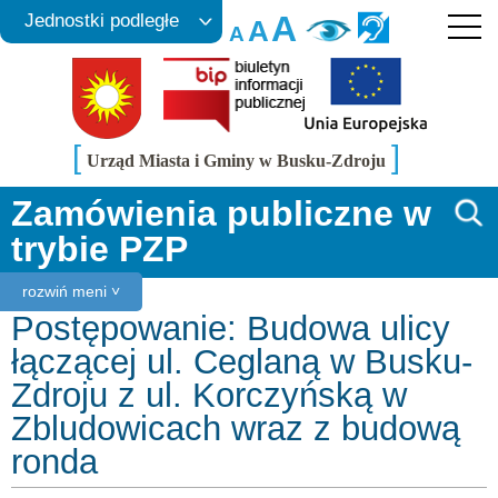
A
Jednostki podległe
A
A
[
]
Urząd Miasta i Gminy w Busku-Zdroju
Zamówienia publiczne w
trybie PZP
rozwiń meni ˅
Postępowanie: Budowa ulicy
łączącej ul. Ceglaną w Busku-
Zdroju z ul. Korczyńską w
Zbludowicach wraz z budową
ronda