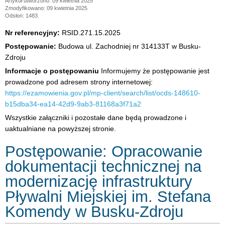
Artykuł utworzono: 09 kwietnia 2025
Zmodyfikowano: 09 kwietnia 2025
Odsłon: 1483
Nr referencyjny:
RSID.271.15.2025
Postępowanie:
Budowa ul. Zachodniej nr 314133T w Busku-
Zdroju
Informacje o postępowaniu
Informujemy że postępowanie jest
prowadzone pod adresem strony internetowej:
https://ezamowienia.gov.pl/mp-client/search/list/ocds-148610-
b15dba34-ea14-42d9-9ab3-81168a3f71a2
Wszystkie załączniki i pozostałe dane będą prowadzone i
uaktualniane na powyższej stronie.
Postępowanie: Opracowanie
dokumentacji technicznej na
modernizację infrastruktury
Pływalni Miejskiej im. Stefana
Komendy w Busku-Zdroju