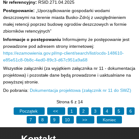
Nr referencyjny:
RSID.271.04.2025
Postępowanie:
„Uporządkowanie gospodarki wodami
deszczowymi na terenie miasta Busko-Zdrój z uwzględnieniem
małej retencji poprzez budowę ogrodów deszczowych w formie
zbiorników retencyjnych”
Informacje o postępowaniu
Informujemy że postępowanie jest
prowadzone pod adresem strony internetowej:
https://ezamowienia.gov.pl/mp-client/search/list/ocds-148610-
e85e51c8-0b8c-4ed0-89c3-d67c951a9a68
Wszystkie załączniki (za wyjątkiem załącznika nr 11 - dokumentacja
projektowa) i pozostałe dane będą prowadzone i uaktualniane na
powyższej stronie.
Do pobrania:
Dokumentacja projektowa (załącznik nr 11 do SWZ)
Strona 6 z 14
Początek
<<
1
2
3
4
5
6
7
8
9
10
>>
Koniec
Kontakt