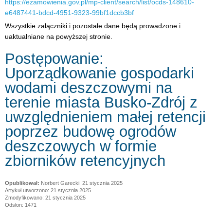
https://ezamowienia.gov.pl/mp-client/search/list/ocds-148610-
e6487441-bdcd-4951-9323-99bf1dccb3bf
Wszystkie załączniki i pozostałe dane będą prowadzone i
uaktualniane na powyższej stronie.
Postępowanie:
Uporządkowanie gospodarki
wodami deszczowymi na
terenie miasta Busko-Zdrój z
uwzględnieniem małej retencji
poprzez budowę ogrodów
deszczowych w formie
zbiorników retencyjnych
Norbert Garecki
21 stycznia 2025
Artykuł utworzono: 21 stycznia 2025
Zmodyfikowano: 21 stycznia 2025
Odsłon: 1471