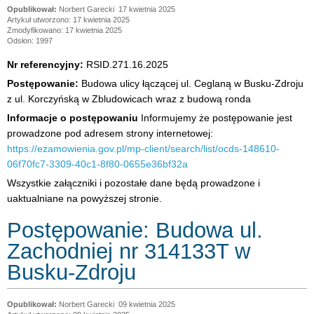
Norbert Garecki
17 kwietnia 2025
Artykuł utworzono: 17 kwietnia 2025
Zmodyfikowano: 17 kwietnia 2025
Odsłon: 1997
Nr referencyjny:
RSID.271.16.2025
Postępowanie:
Budowa ulicy łączącej ul. Ceglaną w Busku-Zdroju
z ul. Korczyńską w Zbludowicach wraz z budową ronda
Informacje o postępowaniu
Informujemy że postępowanie jest
prowadzone pod adresem strony internetowej:
https://ezamowienia.gov.pl/mp-client/search/list/ocds-148610-
06f70fc7-3309-40c1-8f80-0655e36bf32a
Wszystkie załączniki i pozostałe dane będą prowadzone i
uaktualniane na powyższej stronie.
Postępowanie: Budowa ul.
Zachodniej nr 314133T w
Busku-Zdroju
Norbert Garecki
09 kwietnia 2025