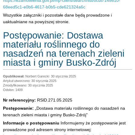
https://ezamowienia.gov.pl/mp-client/search/list/ocds-148610-
68eed5c1-e0b6-4617-b0b5-cde621324a6c
Wszystkie załączniki i pozostałe dane będą prowadzone i
uaktualniane na powyższej stronie.
Postępowanie: Dostawa
materiału roślinnego do
nasadzeń na terenach zieleni
miasta i gminy Busko-Zdrój
Norbert Garecki
30 stycznia 2025
Artykuł utworzono: 30 stycznia 2025
Zmodyfikowano: 30 stycznia 2025
Odsłon: 1409
Nr referencyjny:
RSID.271.05.2025
Postępowanie:
„Dostawa materiału roślinnego do nasadzeń na
terenach zieleni miasta i gminy Busko-Zdrój”
Informacje o postępowaniu
Informujemy że postępowanie jest
prowadzone pod adresem strony internetowej: