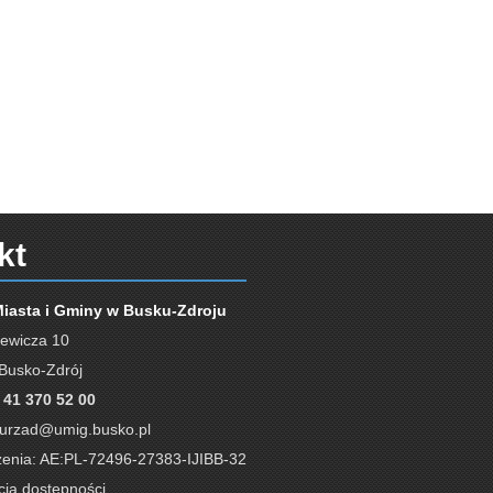
ecznej (OIS)
nu Cywilnego (USC)
kt
Miasta i Gminy w Busku-Zdroju
iewicza 10
Busko-Zdrój
 41 370 52 00
urzad@umig.busko.pl
enia: AE:PL-72496-27383-IJIBB-32
cja dostępności