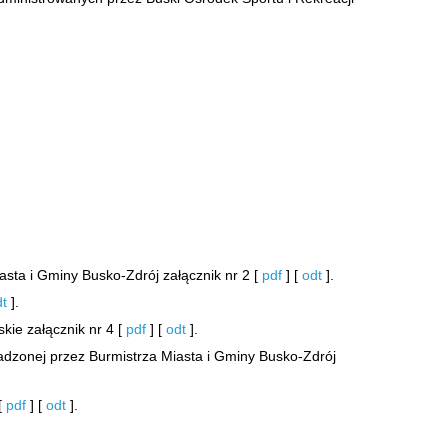
asta i Gminy Busko-Zdrój załącznik nr 2 [
pdf
] [
odt
].
dt
].
kie załącznik nr 4 [
pdf
] [
odt
].
adzonej przez Burmistrza Miasta i Gminy Busko-Zdrój
[
pdf
] [
odt
].