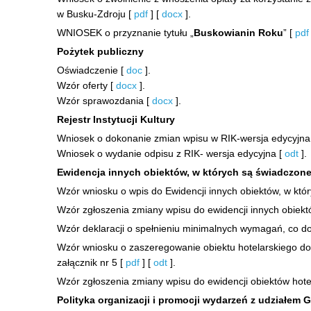
w Busku-Zdroju [
pdf
] [
docx
].
WNIOSEK o przyznanie tytułu „
Buskowianin Roku
” [
pdf
Pożytek publiczny
Oświadczenie [
doc
].
Wzór oferty [
docx
].
Wzór sprawozdania [
docx
].
Rejestr Instytucji Kultury
Wniosek o dokonanie zmian wpisu w RIK-wersja edycyjna
Wniosek o wydanie odpisu z RIK- wersja edycyjna [
odt
].
Ewidencja innych obiektów, w których są świadczone 
Wzór wniosku o wpis do Ewidencji innych obiektów, w któr
Wzór zgłoszenia zmiany wpisu do ewidencji innych obiektó
Wzór deklaracji o spełnieniu minimalnych wymagań, co do 
Wzór wniosku o zaszeregowanie obiektu hotelarskiego do
załącznik nr 5 [
pdf
] [
odt
].
Wzór zgłoszenia zmiany wpisu do ewidencji obiektów hote
Polityka organizacji i promocji wydarzeń z udziałem