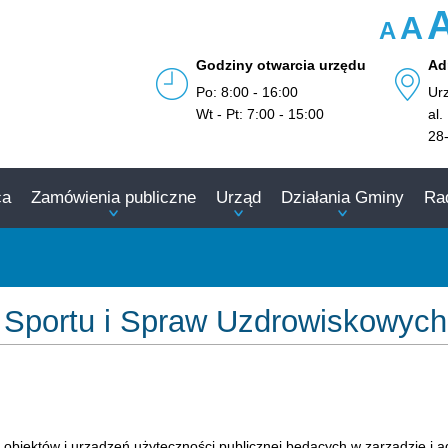
A
A
Godziny otwarcia urzędu
Ad
Po: 8:00 - 16:00
Ur
Wt - Pt: 7:00 - 15:00
al.
28
ca
Zamówienia publiczne
Urząd
Działania Gminy
Ra
y, Sportu i Spraw Uzdrowiskowyc
 obiektów i urządzeń użyteczności publicznej będących w zarządzie i 