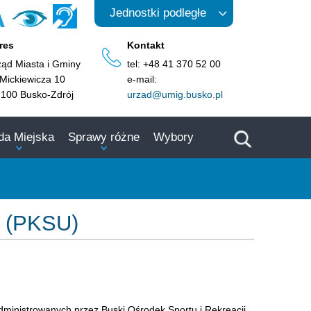
A
Jednostki podległe
res
Kontakt
ząd Miasta i Gminy
tel: +48 41 370 52 00
 Mickiewicza 10
e-mail:
-100 Busko-Zdrój
urzad@umig.busko.pl
da Miejska
Sprawy różne
Wybory
h (PKSU)
administrowanych przez Buski Ośrodek Sportu i Rekreacji