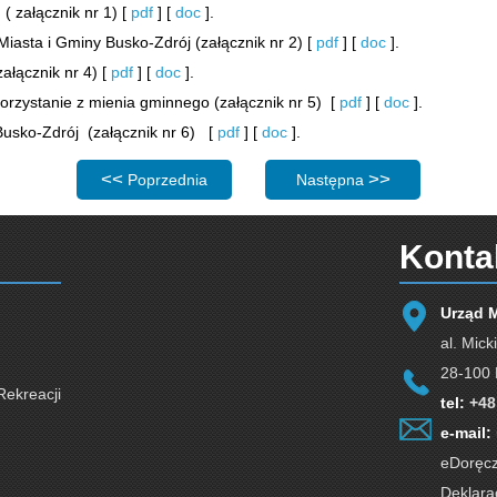
 załącznik nr 1) [
pdf
] [
doc
].
asta i Gminy Busko-Zdrój (załącznik nr 2) [
pdf
] [
doc
].
ałącznik nr 4) [
pdf
] [
doc
].
korzystanie z mienia gminnego (załącznik nr 5) [
pdf
] [
doc
].
usko-Zdrój (załącznik nr 6) [
pdf
] [
doc
].
Poprzednia strona: Wydział Oświaty i Infrastruktury Społ
Następna strona: Urząd Sta
Poprzednia
Następna
Konta
Urząd 
al. Mick
28-100 
Rekreacji
tel:
+48
e-mail:
eDoręcz
Deklara