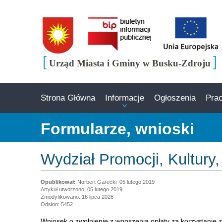
[
]
Urząd Miasta i Gminy w Busku-Zdroju
Strona Główna
Informacje
Ogłoszenia
Pra
Formularze, wnioski
Wydział Promocji, Kultur
Norbert Garecki
05 lutego 2019
Artykuł utworzono: 05 lutego 2019
Zmodyfikowano: 16 lipca 2026
Odsłon: 5452
Wniosek o zwolnienie z wnoszenia opłaty za korzystanie z