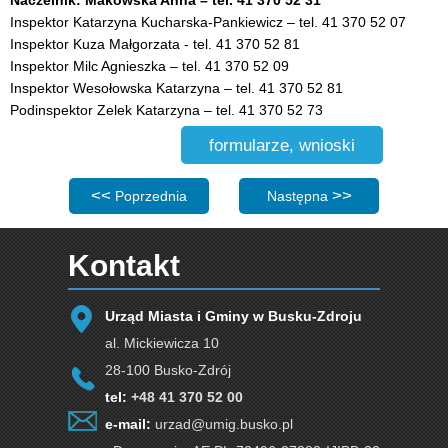
Naczelnik:
Makowska Anna – tel. 41 370 52 31
Inspektor Katarzyna Kucharska-Pankiewicz – tel. 41 370 52 07
Inspektor Kuza Małgorzata - tel. 41 370 52 81
Inspektor Milc Agnieszka – tel. 41 370 52 09
Inspektor Wesołowska Katarzyna – tel. 41 370 52 81
Podinspektor Zelek Katarzyna – tel. 41 370 52 73
formularze, wnioski
Poprzednia strona: Wydział Oświaty i Infrastruktury Społ
Następna strona: Wydział Bu
Poprzednia
Następna
Kontakt
Urząd Miasta i Gminy w Busku-Zdroju
al. Mickiewicza 10
28-100 Busko-Zdrój
tel:
+48 41 370 52 00
e-mail:
urzad@umig.busko.pl