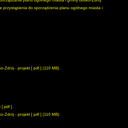
sporządzania planu ogólnego miasta i gminy Busko-Zdrój
e przystąpienia do sporządzenia planu ogólnego miasta i
.
-Zdrój - projekt [
pdf
] (110 MB).
.
t [
pdf
].
-Zdrój - projekt [
pdf
] (110 MB).