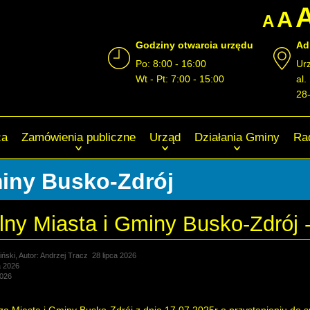
A
A
Godziny otwarcia urzędu
Ad
Po: 8:00 - 16:00
Ur
Wt - Pt: 7:00 - 15:00
al.
28
ca
Zamówienia publiczne
Urząd
Działania Gminy
Ra
miny Busko-Zdrój
ny Miasta i Gminy Busko-Zdrój -
ński, Autor: Andrzej Tracz
28 lipca 2026
a 2026
2026