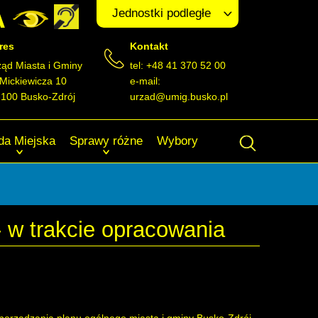
A
Jednostki podległe
res
Kontakt
ząd Miasta i Gminy
tel: +48 41 370 52 00
 Mickiewicza 10
e-mail:
-100 Busko-Zdrój
urzad@umig.busko.pl
da Miejska
Sprawy różne
Wybory
 w trakcie opracowania