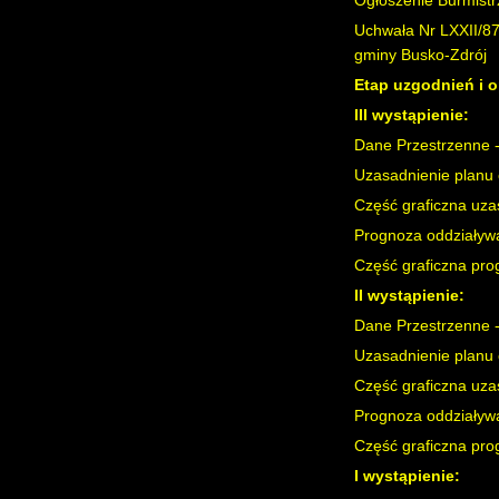
Ogłoszenie Burmistr
Uchwała Nr LXXII/87
gminy Busko-Zdrój
Etap uzgodnień i op
III wystąpienie:
Dane Przestrzenne -
Uzasadnienie planu 
Część graficzna uza
Prognoza oddziaływa
Część graficzna pro
II wystąpienie:
Dane Przestrzenne -
Uzasadnienie planu 
Część graficzna uza
Prognoza oddziaływa
Część graficzna pro
I wystąpienie: