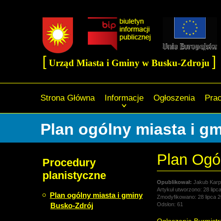
[
]
Urząd Miasta i Gminy w Busku-Zdroju
Strona Główna
Informacje
Ogłoszenia
Pra
Plan ogólny miasta i g
Plan Ogól
Procedury
planistyczne
Jakub Karpi
Artykuł utworzono: 28 lipc
Plan ogólny miasta i gminy
Zmodyfikowano: 28 lipca 
Busko-Zdrój
Odsłon: 61