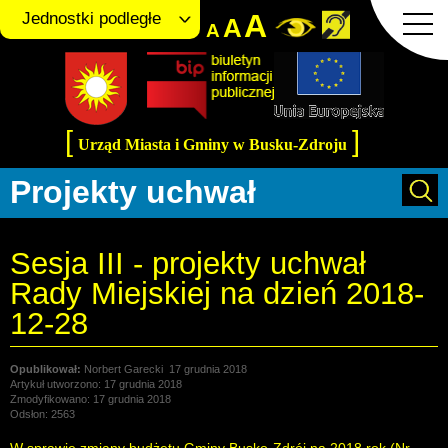
A
Jednostki podległe
A
A
[
]
Urząd Miasta i Gminy w Busku-Zdroju
Projekty uchwał
Sesja III - projekty uchwał
Rady Miejskiej na dzień 2018-
12-28
Norbert Garecki
17 grudnia 2018
Artykuł utworzono: 17 grudnia 2018
Zmodyfikowano: 17 grudnia 2018
Odsłon: 2563