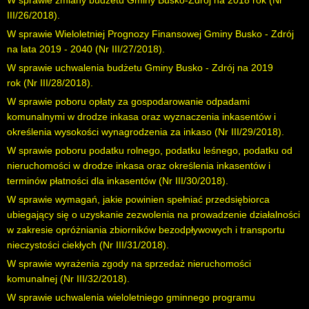
W sprawie zmiany budżetu Gminy Busko-Zdrój na 2018 rok (
Nr
III/26/2018
).
W sprawie Wieloletniej Prognozy Finansowej Gminy Busko - Zdrój
na lata 2019 - 2040 (
Nr III/27/2018
).
W sprawie uchwalenia budżetu Gminy Busko - Zdrój na 2019
rok (
Nr III/28/2018
).
W sprawie poboru opłaty za gospodarowanie odpadami
komunalnymi w drodze inkasa oraz wyznaczenia inkasentów i
określenia wysokości wynagrodzenia za inkaso (
Nr III/29/2018
).
W sprawie poboru podatku rolnego, podatku leśnego, podatku od
nieruchomości w drodze inkasa oraz określenia inkasentów i
terminów płatności dla inkasentów (
Nr III/30/2018
).
W sprawie wymagań, jakie powinien spełniać przedsiębiorca
ubiegający się o uzyskanie zezwolenia na prowadzenie działalności
w zakresie opróżniania zbiorników bezodpływowych i transportu
nieczystości ciekłych (
Nr III/31/2018
).
W sprawie wyrażenia zgody na sprzedaż nieruchomości
komunalnej (
Nr III/32/2018
).
W sprawie uchwalenia wieloletniego gminnego programu