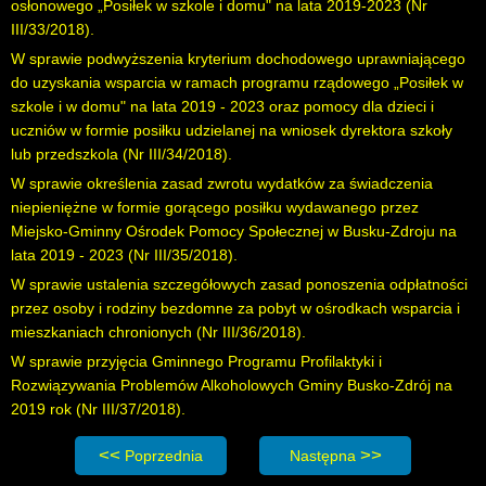
osłonowego „Posiłek w szkole i domu" na lata 2019-2023 (
Nr
III/33/2018
).
W sprawie podwyższenia kryterium dochodowego uprawniającego
do uzyskania wsparcia w ramach programu rządowego „Posiłek w
szkole i w domu" na lata 2019 - 2023 oraz pomocy dla dzieci i
uczniów w formie posiłku udzielanej na wniosek dyrektora szkoły
lub przedszkola (
Nr III/34/2018
).
W sprawie określenia zasad zwrotu wydatków za świadczenia
niepieniężne w formie gorącego posiłku wydawanego przez
Miejsko-Gminny Ośrodek Pomocy Społecznej w Busku-Zdroju na
lata 2019 - 2023 (
Nr III/35/2018
).
W sprawie ustalenia szczegółowych zasad ponoszenia odpłatności
przez osoby i rodziny bezdomne za pobyt w ośrodkach wsparcia i
mieszkaniach chronionych (
Nr III/36/2018
).
W sprawie przyjęcia Gminnego Programu Profilaktyki i
Rozwiązywania Problemów Alkoholowych Gminy Busko-Zdrój na
2019 rok (
Nr III/37/2018
).
Poprzednia strona: Sesja IV - projekty uchwał Rady Miej
Następna strona: Sesja II - 
Poprzednia
Następna